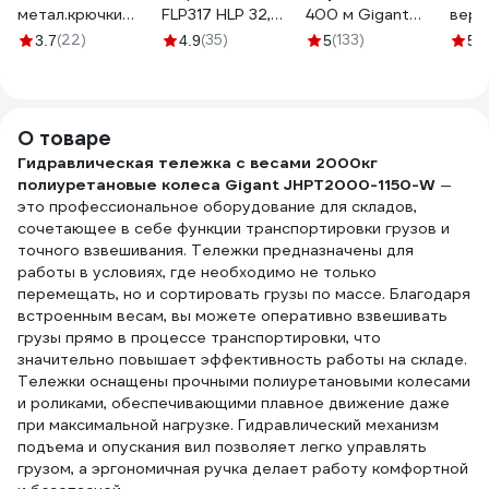
метал.крючки
FLP317 HLP 32,
400 м Gigant
вере
27014
900 мл (канистра)
HRS-31
пряд
(22)
(35)
(133)
(
3.7
4.9
5
5
FILL INN 071317
м HR
О товаре
Гидравлическая тележка с весами 2000кг
полиуретановые колеса Gigant JHPT2000-1150-W
—
это профессиональное оборудование для складов,
сочетающее в себе функции транспортировки грузов и
точного взвешивания. Тележки предназначены для
работы в условиях, где необходимо не только
перемещать, но и сортировать грузы по массе. Благодаря
встроенным весам, вы можете оперативно взвешивать
грузы прямо в процессе транспортировки, что
значительно повышает эффективность работы на складе.
Тележки оснащены прочными полиуретановыми колесами
и роликами, обеспечивающими плавное движение даже
при максимальной нагрузке. Гидравлический механизм
подъема и опускания вил позволяет легко управлять
грузом, а эргономичная ручка делает работу комфортной