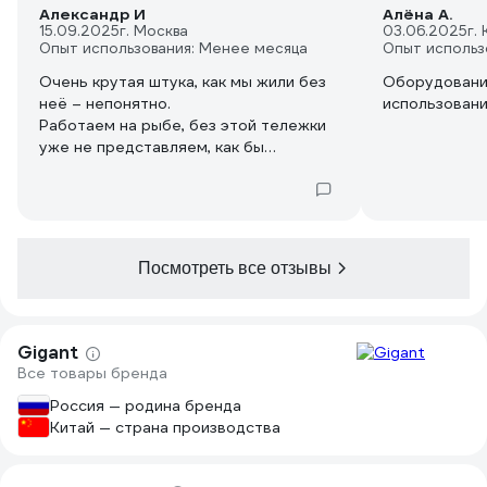
Александр И
Алёна А.
15.09.2025
г. Москва
03.06.2025
г.
Опыт использования: Менее месяца
Опыт использ
Очень крутая штука, как мы жили без
Оборудование
неё – непонятно.
использован
Работаем на рыбе, без этой тележки
уже не представляем, как бы
справлялись.
У нас постоянные загрузки 10-
тонников, пространство ограниченное
— холодильник небольшой, проходы
узкие, пол то кафель, то поломанный
Посмотреть все отзывы
асфальт на разгрузочной зоне. С
другими тележками мучение: грохот,
подклинивает, разворачивать — целая
история.
Gigant
Все товары бренда
эта да еще и с весами реально
Россия — родина бренда
выручает:
Китай — страна производства
- маневренность отличная, даже в
узких коридорах можно развернуться
без проблем