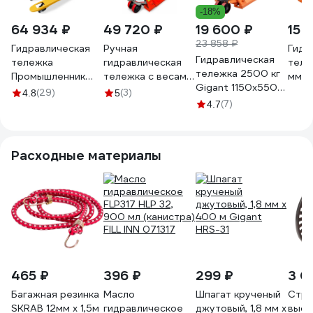
-18%
64 934 ₽
49 720 ₽
19 600 ₽
15 
23 858 ₽
Гидравлическая
Ручная
Гидр
Гидравлическая
тележка
гидравлическая
теле
тележка 2500 кг
Промышленник
тележка с весами
мм
Gigant 1150x550
TeaM BF-2,5 ТГ25
OXLIFT OX25VM
поли
(29)
(3)
4.8
5
мм резиновые
2500 кг 799579
(7)
коле
4.7
колеса
JHPT
JHPT2500-1150-
PO
RUB
Расходные материалы
465 ₽
396 ₽
299 ₽
3 0
Багажная резинка
Масло
Шпагат крученый
Стра
SKRAB 12мм х 1,5м
гидравлическое
джутовый, 1,8 мм x
высо