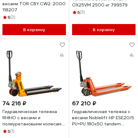
весами TOR CBY.CW2. 2000
OX25VM 2500 кг 799579
118207
5
(3)
5
(3)
В корзину
В корзину
74 216 ₽
67 210 ₽
Гидравлическая тележка
Гидравлическая тележка с
RHIHO с весами и
весами Noblelift HP ESE20/5
полиуретановыми колесами
PU+PU 180x50 tandem
SE 2SE
200091
5
(1)