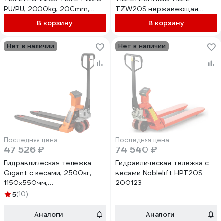
PU/PU, 2000kg, 200mm,
TZW20S нержавеющая
1150x555 mm
сталь PА/РА, 2000kg,
В корзину
В корзину
НФ-00000870
200mm-1150x542 mm
НФ-00000869
Нет в наличии
Нет в наличии
Последняя цена
Последняя цена
47 526 ₽
74 540 ₽
Гидравлическая тележка
Гидравлическая тележка с
Gigant с весами, 2500кг,
весами Noblelift HPT20S
1150x550мм,
200123
полиуретановые колеса
5
(10)
JHPT2500-1150-W
Аналоги
Аналоги