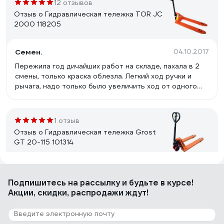
12 отзывов
Отзыв о Гидравлическая тележка TOR JC
2000 118205
Семен.
04.10.2017
Пережила год дичайших работ на складе, пахала в 2
смены, только краска облезла. Легкий ход ручки и
рычага, надо только было увеличить ход от одного
нажатия поднималась выше, а то шуруешь шуруешь а
она по милиметрам подымает. Перегруз ей пофигу
подымает и тянет как ни в чем не бывало.
1 отзыв
Отзыв о Гидравлическая тележка Grost
GT 20-115 101314
Алтай Жанаев
17.11.2016
Подпишитесь
на рассылку
и будьте в курсе!
Достойная тележка за свои деньги.
Акции, скидки, распродажи ждут!
17 отзывов