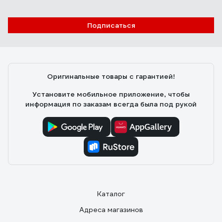
Отзыв о Гидравлическая тележка 3000 кг
Gigant 1150x550 мм полиуретановые
Подписаться
колеса JHPT3000
Алексей Ш.
24.08.2022
Перевезли склад, возим по неровному полу и
асфальту. Колеса целые. Биг-бэг втроем толкаем.
Оригинальные товары с гарантией!
Установите мобильное приложение, чтобы
информация по заказам всегда была под рукой
Каталог
Адреса магазинов