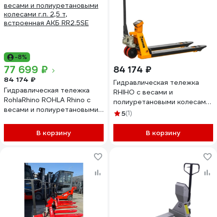
-8%
77 699 ₽
84 174 ₽
84 174 ₽
Гидравлическая тележка
Гидравлическая тележка
RHIHO с весами и
RohlaRhino ROHLA Rhino с
полиуретановыми колесами
весами и полиуретановыми
2.5SE
5
(1)
колесами г.п. 2,5 т,
встроенная АКБ RR2.5SE
В корзину
В корзину