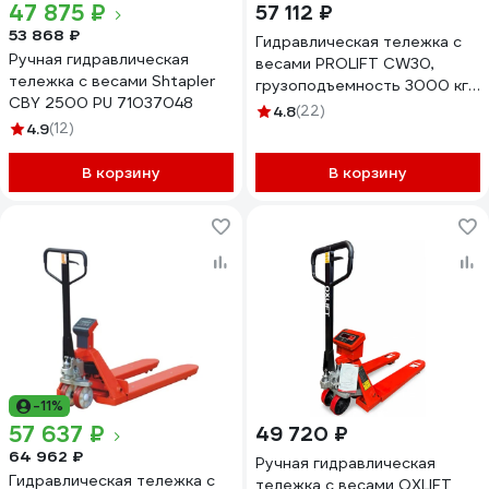
47 875 ₽
57 112 ₽
53 868 ₽
Гидравлическая тележка с
Ручная гидравлическая
весами PROLIFT CW30,
тележка с весами Shtapler
грузоподъемность 3000 кг,
CBY 2500 PU 71037048
1150х555 мм, колеса
4.8
(22)
4.9
(12)
полиуретан CW 30
В корзину
В корзину
-11%
57 637 ₽
49 720 ₽
64 962 ₽
Ручная гидравлическая
Гидравлическая тележка с
тележка с весами OXLIFT