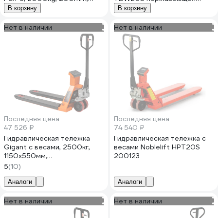
1150x555 mm
сталь PА/РА, 2000kg,
В корзину
В корзину
НФ-00000870
200mm-1150x542 mm
НФ-00000869
Нет в наличии
Нет в наличии
Последняя цена
Последняя цена
47 526 ₽
74 540 ₽
Гидравлическая тележка
Гидравлическая тележка с
Gigant с весами, 2500кг,
весами Noblelift HPT20S
1150x550мм,
200123
полиуретановые колеса
5
(10)
JHPT2500-1150-W
Аналоги
Аналоги
Нет в наличии
Нет в наличии