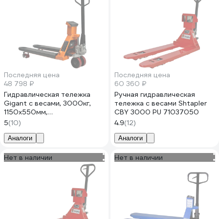
Последняя цена
Последняя цена
48 798 ₽
60 360 ₽
Гидравлическая тележка
Ручная гидравлическая
Gigant с весами, 3000кг,
тележка с весами Shtapler
1150x550мм,
CBY 3000 PU 71037050
полиуретановые колеса
5
(10)
4.9
(12)
JHPT3000-1150-W
Аналоги
Аналоги
Нет в наличии
Нет в наличии