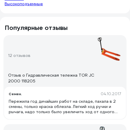
Высокоподъемные
Популярные отзывы
12 отзывов
Отзыв о Гидравлическая тележка TOR JC
2000 118205
04.10.2017
Семен.
Пережила год дичайших работ на складе, пахала в 2
смены, только краска облезла. Легкий ход ручки и
рычага, надо только было увеличить ход от одного
нажатия поднималась выше, а то шуруешь шуруешь а
она по милиметрам подымает. Перегруз ей пофигу
подымает и тянет как ни в чем не бывало.