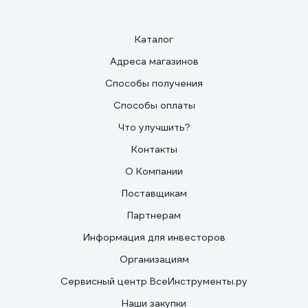
24.08.2022
Алексей Ш.
Перевезли склад, возим по неровному полу и
асфальту. Колеса целые. Биг-бэг втроем толкаем.
Каталог
Адреса магазинов
Способы получения
Способы оплаты
Что улучшить?
Контакты
О Компании
Поставщикам
Партнерам
Информация для инвесторов
Организациям
Сервисный центр ВсеИнструменты.ру
Наши закупки