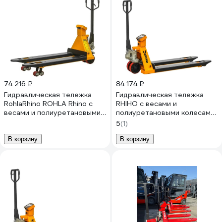
74 216 ₽
84 174 ₽
Гидравлическая тележка
Гидравлическая тележка
RohlaRhino ROHLA Rhino с
RHIHO с весами и
весами и полиуретановыми
полиуретановыми колесами
колесами г.п. 2 т, встроенная
2.5SE
5
(1)
АКБ RR2SE
В корзину
В корзину