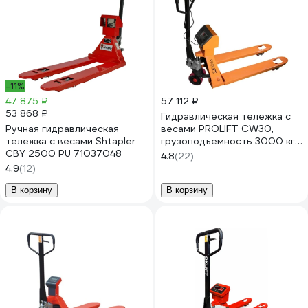
-11%
47 875 ₽
57 112 ₽
53 868 ₽
Гидравлическая тележка с
Ручная гидравлическая
весами PROLIFT CW30,
тележка с весами Shtapler
грузоподъемность 3000 кг,
CBY 2500 PU 71037048
1150х555 мм, колеса
4.8
(22)
полиуретан CW 30
4.9
(12)
В корзину
В корзину