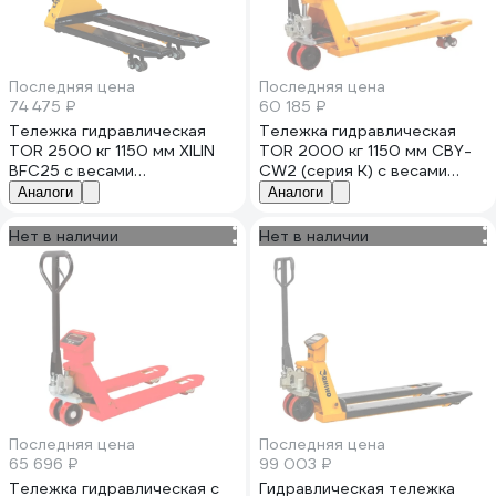
Последняя цена
Последняя цена
74 475 ₽
60 185 ₽
Тележка гидравлическая
Тележка гидравлическая
TOR 2500 кг 1150 мм XILIN
TOR 2000 кг 1150 мм CBY-
BFC25 с весами
CW2 (серия K) с весами
(полиуретановые колеса)
(полиуретановые колеса)
Аналоги
Аналоги
1049038
1049071
Нет в наличии
Нет в наличии
Последняя цена
Последняя цена
65 696 ₽
99 003 ₽
Тележка гидравлическая с
Гидравлическая тележка