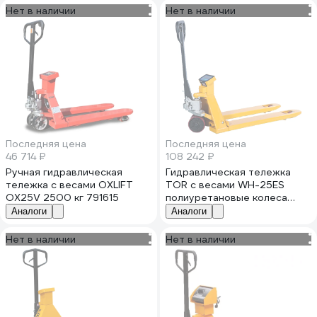
Нет в наличии
Нет в наличии
Последняя цена
Последняя цена
46 714 ₽
108 242 ₽
Ручная гидравлическая
Гидравлическая тележка
тележка с весами OXLIFT
TOR с весами WH-25ES
OX25V 2500 кг 791615
полиуретановые колеса
1003892
Аналоги
Аналоги
Нет в наличии
Нет в наличии