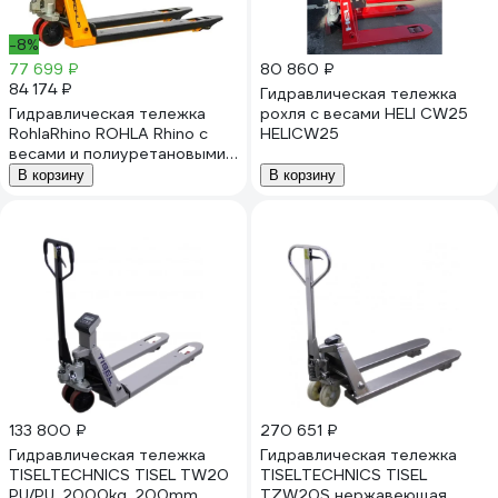
-8%
77 699 ₽
80 860 ₽
84 174 ₽
Гидравлическая тележка
Гидравлическая тележка
рохля с весами HELI CW25
RohlaRhino ROHLA Rhino с
HELICW25
весами и полиуретановыми
колесами г.п. 2,5 т,
В корзину
В корзину
встроенная АКБ RR2.5SE
133 800 ₽
270 651 ₽
Гидравлическая тележка
Гидравлическая тележка
TISELTECHNICS TISEL TW20
TISELTECHNICS TISEL
PU/PU, 2000kg, 200mm,
TZW20S нержавеющая