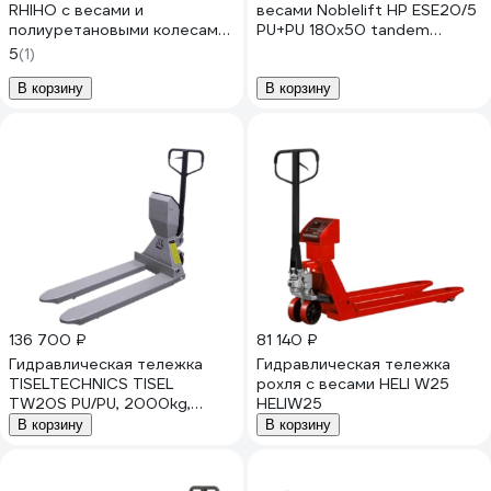
RHIHO с весами и
весами Noblelift HP ESE20/5
полиуретановыми колесами
PU+PU 180x50 tandem
SE 2SE
200091
5
(1)
В корзину
В корзину
136 700 ₽
81 140 ₽
Гидравлическая тележка
Гидравлическая тележка
TISELTECHNICS TISEL
рохля с весами HELI W25
TW20S PU/PU, 2000kg,
HELIW25
200mm, 1150x555 mm
В корзину
В корзину
НФ-00000867