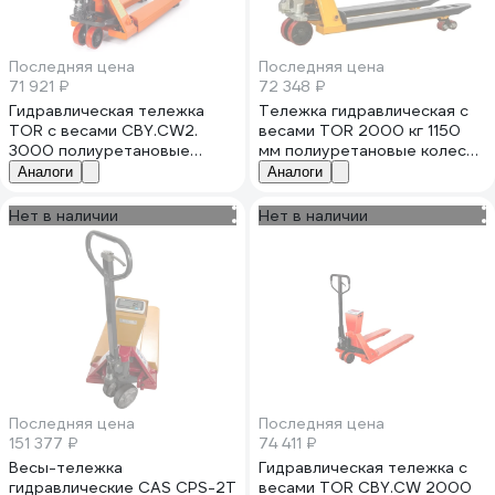
Последняя цена
Последняя цена
71 921 ₽
72 348 ₽
Гидравлическая тележка
Тележка гидравлическая с
TOR с весами CBY.CW2.
весами TOR 2000 кг 1150
3000 полиуретановые
мм полиуретановые колеса
колеса 1012054
XILIN BFC20 1050529
Аналоги
Аналоги
Нет в наличии
Нет в наличии
Последняя цена
Последняя цена
151 377 ₽
74 411 ₽
Весы-тележка
Гидравлическая тележка с
гидравлические CAS CPS-2T
весами TOR CBY.CW 2000