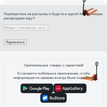
1 отзыв
Подпишитесь
на рассылку
и будьте в курсе! Акции, скидки,
распродажи ждут!
Отзыв о Гидравлическая тележка Grost
GT 20-115 101314
Подписаться
17.11.2016
Алтай Жанаев
Достойная тележка за свои деньги.
Оригинальные товары с гарантией!
Установите мобильное приложение, чтобы
17 отзывов
информация по заказам всегда была под рукой
Отзыв о Гидравлическая тележка 3000 кг
Gigant 1150x550 мм полиуретановые
колеса JHPT3000