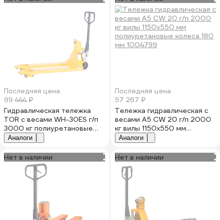
Последняя цена
Последняя цена
99 444 ₽
57 267 ₽
Гидравлическая тележка
Тележка гидравлическая с
TOR с весами WH-30ES г/п
весами А5 CW 20 г/п 2000
3000 кг полиуретановые
кг вилы 1150х550 мм
колеса 1012052
полиуретановые колеса 180
Аналоги
Аналоги
мм 1004799
Нет в наличии
Нет в наличии