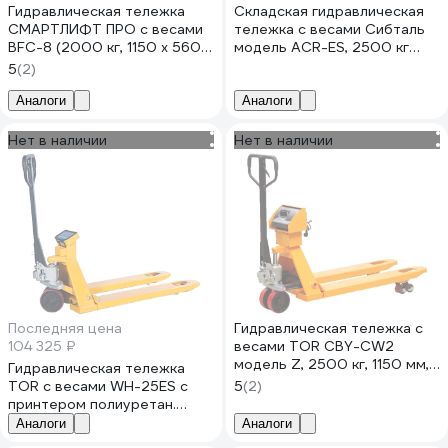
Гидравлическая тележка
Складская гидравлическая
СМАРТЛИФТ ПРО с весами
тележка c весами Сибталь
BFC-8 (2000 кг, 1150 x 560
модель ACR-ES, 2500 кг
мм, PDP) 99-1005
070 2080 2500
5
(2)
Аналоги
Аналоги
Нет в наличии
Нет в наличии
Последняя цена
Гидравлическая тележка с
104 325 ₽
весами TOR CBY-CW2
модель Z, 2500 кг, 1150 мм,
Гидравлическая тележка
полиуретановые колеса
TOR с весами WH-25ES с
5
(2)
1023986
принтером полиуретан.
колеса 1010038
Аналоги
Аналоги