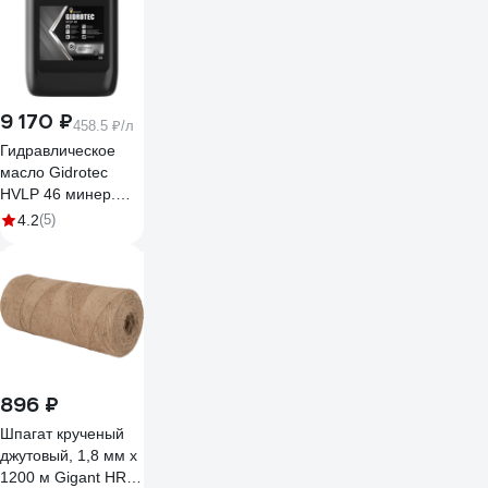
9 170 ₽
458.5 ₽/л
Гидравлическое
масло Gidrotec
HVLP 46 минер.
кан. 20 л
4.2
(5)
РОСНЕФТЬ
40695360
896 ₽
Шпагат крученый
джутовый, 1,8 мм x
1200 м Gigant HRS-