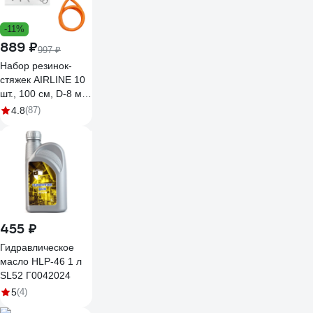
-11%
889 ₽
997 ₽
Набор резинок-
стяжек AIRLINE 10
шт., 100 см, D-8 мм,
металлические
4.8
(87)
крючки AS-R-17
455 ₽
Гидравлическое
масло HLP-46 1 л
SL52 Г0042024
5
(4)