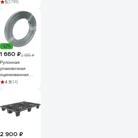
м HRS-11
5
(1799)
-12%
1 660 ₽
1 885 ₽
Рулонная
упаковочная
оцинкованная
лента Gigant
4.9
(14)
20х0.5мм 50м
123929
2 900 ₽