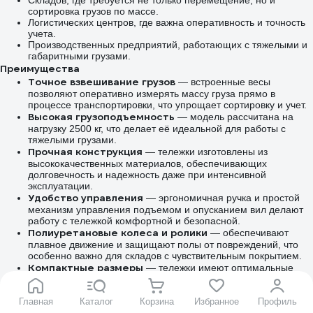
Складов, где требуется не только перемещение, но и
сортировка грузов по массе.
Логистических центров, где важна оперативность и точность
учета.
Производственных предприятий, работающих с тяжелыми и
габаритными грузами.
Преимущества
Точное взвешивание грузов
— встроенные весы
позволяют оперативно измерять массу груза прямо в
процессе транспортировки, что упрощает сортировку и учет.
Высокая грузоподъемность
— модель рассчитана на
нагрузку 2500 кг, что делает её идеальной для работы с
тяжелыми грузами.
Прочная конструкция
— тележки изготовлены из
высококачественных материалов, обеспечивающих
долговечность и надежность даже при интенсивной
эксплуатации.
Удобство управления
— эргономичная ручка и простой
механизм управления подъемом и опусканием вил делают
работу с тележкой комфортной и безопасной.
Полиуретановые колеса и ролики
— обеспечивают
плавное движение и защищают полы от повреждений, что
особенно важно для складов с чувствительным покрытием.
Компактные размеры
— тележки имеют оптимальные
габариты, что позволяет использовать их даже в условиях
ограниченного пространства.
Главная
Функция тарирования
Каталог
Корзина
Избранное
Профиль
— возможность вычитать вес тары