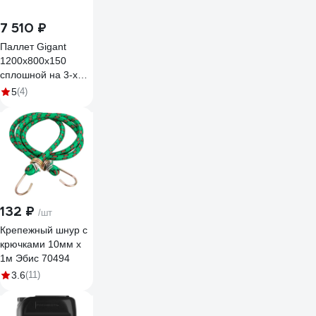
7 510 ₽
Паллет Gigant
1200x800x150
сплошной на 3-х
полозьях серый
5
(4)
34230
132 ₽
/шт
Крепежный шнур с
крючками 10мм х
1м Эбис 70494
3.6
(11)