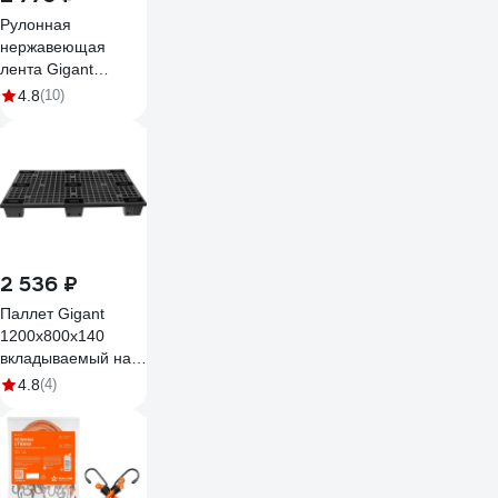
Рулонная
нержавеющая
лента Gigant
25м/20мм/0.7мм в
4.8
(10)
кассете 123926
2 536 ₽
Паллет Gigant
1200x800x140
вкладываемый на
ножках чёрный
4.8
(4)
34202