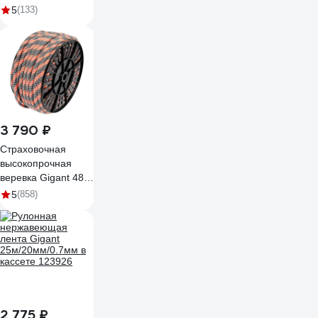
32
5
(133)
3 790 ₽
Страховочная
высокопрочная
веревка Gigant 48
прядей, 12мм х
5
(858)
50м HRS-02
2 775 ₽