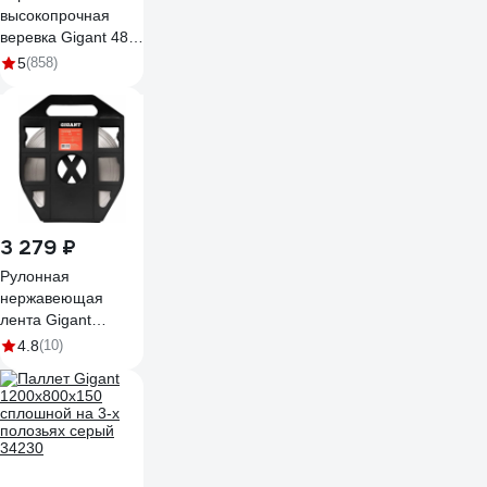
высокопрочная
веревка Gigant 48
прядей, 10 мм х50
5
(858)
м HRS-08
3 279 ₽
Рулонная
нержавеющая
лента Gigant
50м/20мм/0.7мм в
4.8
(10)
кассете 123925