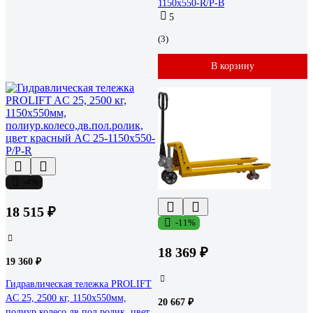
1150x550-R/P-B
5
(3)
В корзину
-4%
18 515 ₽
-11%
18 369 ₽
19 360 ₽
Гидравлическая тележка PROLIFT
AC 25, 2500 кг, 1150х550мм,
20 667 ₽
полиур.колесо,дв.пол.ролик, цвет