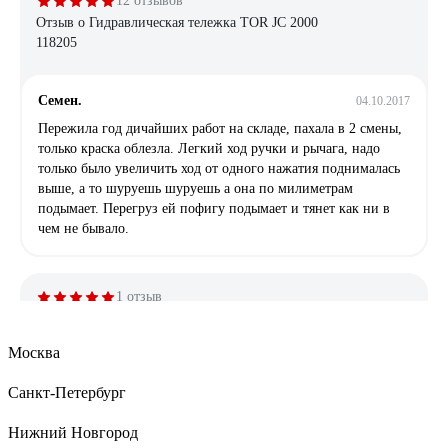
12 отзывов
Отзыв о Гидравлическая тележка TOR JC 2000
118205
Семен.
04.10.2017
Пережила год дичайших работ на складе, пахала в 2 смены,
только краска облезла. Легкий ход ручки и рычага, надо
только было увеличить ход от одного нажатия поднималась
выше, а то шуруешь шуруешь а она по милиметрам
подымает. Перегруз ей пофигу подымает и тянет как ни в
чем не бывало.
1 отзыв
Отзыв о Гидравлическая тележка Grost GT 20-
115 101314
Москва
Санкт-Петербург
Алтай Жанаев
17.11.2016
Достойная тележка за свои деньги.
Нижний Новгород