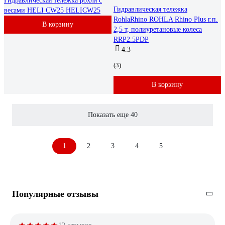
Гидравлическая тележка рохля с
Гидравлическая тележка
весами HELI CW25 HELICW25
RohlaRhino ROHLA Rhino Plus г.п.
В корзину
2,5 т, полиуретановые колеса
RRP2.5PDP
4.3
(3)
В корзину
Показать еще 40
1
2
3
4
5
Популярные отзывы