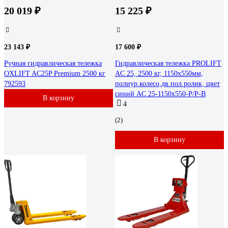
20 019 ₽
15 225 ₽
23 143 ₽
17 600 ₽
Ручная гидравлическая тележка
Гидравлическая тележка PROLIFT
OXLIFT AC25P Premium 2500 кг
AC 25, 2500 кг, 1150х550мм,
792593
полиур.колесо,дв.пол.ролик, цвет
синий AC 25-1150x550-P/P-B
В корзину
4
(2)
В корзину