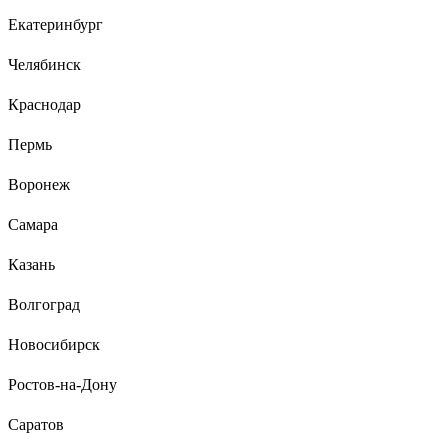
Екатеринбург
17 отзывов
Челябинск
Отзыв о Гидравлическая тележка 3000 кг
Gigant 1150x550 мм полиуретановые колеса
Краснодар
JHPT3000
Пермь
Алексей Ш.
24.08.2022
Перевезли склад, возим по неровному полу и асфальту.
Воронеж
Колеса целые. Биг-бэг втроем толкаем.
Самара
Казань
Волгоград
Новосибирск
Ростов-на-Дону
Саратов