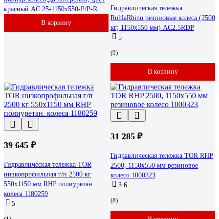
Гидравлическая тележка
красный AC 25-1150x550-P/P-R
RohlaRhino резиновые колеса (2500
В корзину
кг; 1150x550 мм) AC2.5RDP
5
(9)
В корзину
31 285 ₽
39 645 ₽
Гидравлическая тележка TOR RHP
Гидравлическая тележка TOR
2500, 1150х550 мм резиновое
низкопрофильная г/п 2500 кг
колесо 1000323
550х1150 мм RHP полиуретан.
3.6
колеса 1180259
(8)
5
(1)