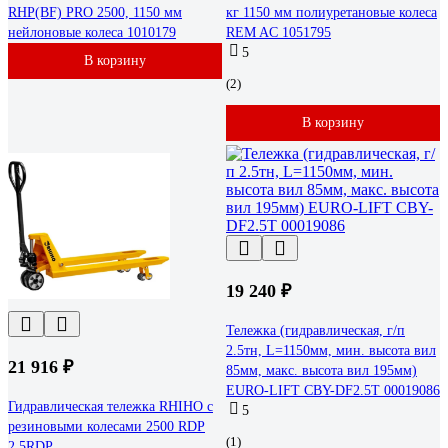
RHP(BF) PRO 2500, 1150 мм
кг 1150 мм полиуретановые колеса
нейлоновые колеса 1010179
REM AC 1051795
5
В корзину
(2)
В корзину
19 240 ₽
Тележка (гидравлическая, г/п
2.5тн, L=1150мм, мин. высота вил
21 916 ₽
85мм, макс. высота вил 195мм)
EURO-LIFT CBY-DF2.5T 00019086
Гидравлическая тележка RHIHO с
5
резиновыми колесами 2500 RDP
(1)
2.5RDP