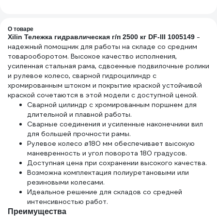
металлические
Росс
крючки AS-R-17
О товаре
-
Xilin Тележка гидравлическая г/п 2500 кг DF-III 1005149
надежный помощник для работы на складе со средним
товарооборотом. Высокое качество исполнения,
усиленная стальная рама, сдвоенные подвилочные ролики
и рулевое колесо, сварной гидроцилиндр с
хромированным штоком и покрытие краской устойчивой
краской сочетаются в этой модели с доступной ценой.
Сварной цилиндр с хромированным поршнем для
длительной и плавной работы.
Сварные соединения и усиленные наконечники вил
для большей прочности рамы.
Рулевое колесо ø180 мм обеспечивает высокую
маневренность и угол поворота 180 градусов.
Доступная цена при сохранении высокого качества.
Возможна комплектация полиуретановыми или
резиновыми колесами.
Идеальное решение для складов со средней
интенсивностью работ.
Преимущества