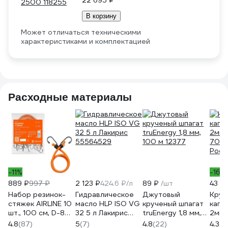
22 695 ₽
В корзину
Может отличаться техническими
характеристиками и комплектацией
Расходные материалы
-11%
-16%
889 ₽
997 ₽
2 123 ₽
424.6 ₽/л
89 ₽
/шт
43 ₽
Набор резинок-
Гидравлическое
Джутовый
Круч
стяжек AIRLINE 10
масло HLP ISO VG
крученый шпагат
капр
шт., 100 см, D-8
32 5 л Лакирис
truEnergy 1,8 мм,
2мм,
мм,
55564529
100 м 12377
70кг
4.8
(87)
5
(7)
4.8
(22)
4.3
(8