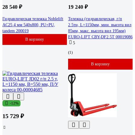
28 540 ₽
19 240 ₽
Гидравлическая тележка Noblelift
Тележка (гидравлическая, г/п
AC25 4 мм 540x800, PU+PU,
2.5тн, L=1150мм, мин. высота вил
tandem 200019
85мм, макс. высота вил 195мм)
EURO-LIFT CBY-DF2.5T 00019086
В корзину
5
(1)
В корзину
-12%
15 729 ₽