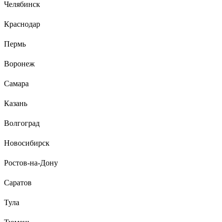
Челябинск
Отзыв о Гидравлическая тележка 3000 кг
Gigant 1150x550 мм полиуретановые колеса
Краснодар
JHPT3000
Пермь
Алексей Ш.
24.08.2022
Перевезли склад, возим по неровному полу и асфальту.
Воронеж
Колеса целые. Биг-бэг втроем толкаем.
Самара
Казань
Волгоград
Новосибирск
Ростов-на-Дону
Саратов
Тула