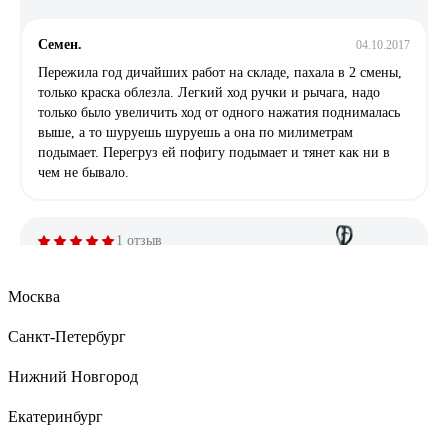
Семен.
04.10.2017
Пережила год дичайших работ на складе, пахала в 2 смены,
только краска облезла. Легкий ход ручки и рычага, надо
только было увеличить ход от одного нажатия поднималась
выше, а то шуруешь шуруешь а она по милиметрам
подымает. Перегруз ей пофигу подымает и тянет как ни в
чем не бывало.
1 отзыв
Отзыв о Гидравлическая тележка Grost GT 20-
115 101314
Москва
Санкт-Петербург
Алтай Жанаев
17.11.2016
Достойная тележка за свои деньги.
Нижний Новгород
Екатеринбург
17 отзывов