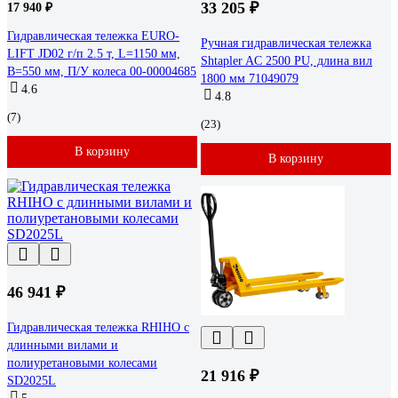
33 205 ₽
17 940 ₽
Гидравлическая тележка EURO-
Ручная гидравлическая тележка
LIFT JD02 г/п 2.5 т, L=1150 мм,
Shtapler AC 2500 PU, длина вил
B=550 мм, П/У колеса 00-00004685
1800 мм 71049079
4.6
4.8
(7)
(23)
В корзину
В корзину
46 941 ₽
Гидравлическая тележка RHIHO с
длинными вилами и
полиуретановыми колесами
21 916 ₽
SD2025L