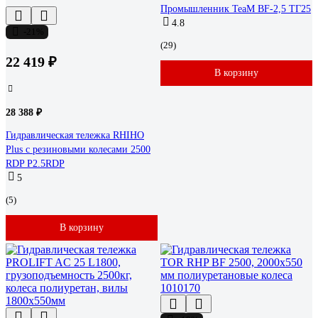
Промышленник TeaM BF-2,5 ТГ25
4.8
-21%
(29)
22 419 ₽
В корзину
28 388 ₽
Гидравлическая тележка RHIHO
Plus с резиновыми колесами 2500
RDP P2.5RDP
5
(5)
В корзину