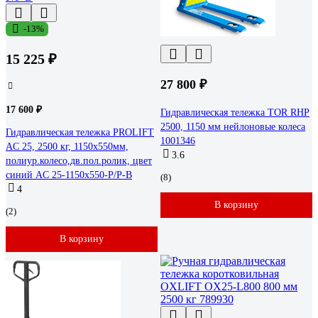
-13%
15 225 ₽
27 800 ₽
17 600 ₽
Гидравлическая тележка TOR RHP
2500, 1150 мм нейлоновые колеса
Гидравлическая тележка PROLIFT
1001346
AC 25, 2500 кг, 1150х550мм,
3.6
полиур.колесо,дв.пол.ролик, цвет
синий AC 25-1150x550-P/P-B
(8)
4
В корзину
(2)
В корзину