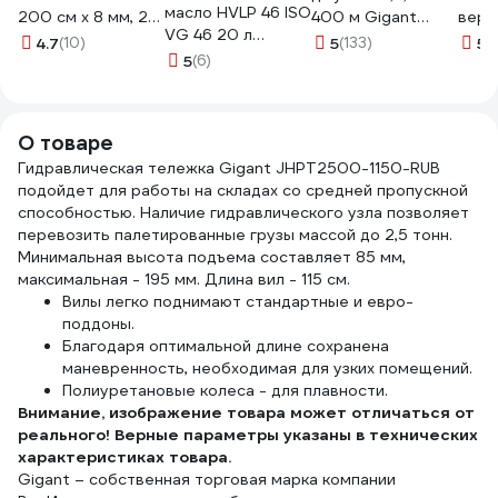
масло HVLP 46 ISO
200 см х 8 мм, 2
400 м Gigant
вере
VG 46 20 л
шт. 82320
HRS-31
пряд
4.7
(10)
5
(133)
5
(
Лакирис 55564519
5
(6)
м HR
О товаре
Гидравлическая тележка Gigant JHPT2500-1150-RUB
подойдет для работы на складах со средней пропускной
способностью. Наличие гидравлического узла позволяет
перевозить палетированные грузы массой до 2,5 тонн.
Минимальная высота подъема составляет 85 мм,
максимальная - 195 мм. Длина вил - 115 см.
Вилы легко поднимают стандартные и евро-
поддоны.
Благодаря оптимальной длине сохранена
маневренность, необходимая для узких помещений.
Полиуретановые колеса - для плавности.
Внимание, изображение товара может отличаться от
реального! Верные параметры указаны в технических
характеристиках товара.
Gigant – собственная торговая марка компании