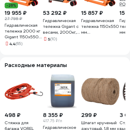
-28%
19 955 ₽
53 292 ₽
15 857 ₽
15 
27 798 ₽
Гидравлическая
Гидравлическая
Гидр
Гидравлическая
тележка Gigant с
тележка 1150x550
теле
тележка 2000 кг
весами, 2000кг,
мм
мм
Gigant 1150x550
1150x550мм,
полиуретановые
поли
5
(10)
мм
4.4
(65)
полиуретановые
колеса 2.5т
коле
полиуретановые
колеса
Gigant
JHPT
колеса JHPT2000
JHPT2000-1150-
JHPT2500-1150-
PO
W
PO
Расходные материалы
498 ₽
8 355 ₽
299 ₽
3 0
417.75 ₽/л
Стяжка для
Шпагат крученый
Стра
Гидравлическое
багажа VOREL
джутовый, 1,8 мм x
высо