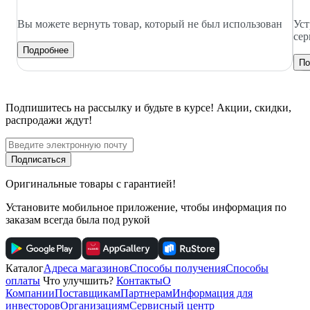
Вы можете вернуть товар, который не был использован
Уст
сер
Подробнее
По
Подпишитесь
на рассылку
и будьте в курсе! Акции, скидки,
распродажи ждут!
Подписаться
Оригинальные товары с гарантией!
Установите мобильное приложение, чтобы информация по
заказам всегда была под рукой
Каталог
Адреса магазинов
Способы получения
Способы
оплаты
Что улучшить?
Контакты
О
Компании
Поставщикам
Партнерам
Информация для
инвесторов
Организациям
Сервисный центр