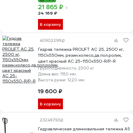
21 865 ₽
24 169 ₽
В корзину
40902299
Гидрав тележка PROLIFT AC 25, 2500 кг,
1150х550мм, резин.колесо,дв.пол.ролик,
цвет красный AC 25-1150x550-R/P-R
Грузоподъемность:
2500 кг
Длина вил:
1150 мм
Высота ручки:
1220 мм
19 600 ₽
В корзину
23249793
Гидравлическая длинновильная тележка А5