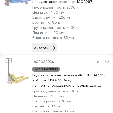
полиуретановые колеса 1004297
Грузоподъемность:
2500 кг
Длина вил:
1150 мм
Высота ручки:
1220 мм
Вес нетто:
80 кг
Грузоподъемность:
2500 кг
Длина вил:
1150 мм
Высота подхвата:
85 мм
Аналоги
40902293
Нет в наличии
Гидравлическая тележка PROLIFT AC 25,
2500 кг, 1150х550мм,
нейлон.колесо,дв.нейлон.ролик, цвет
желтый AC 25-1150x550-N/N-Y
Грузоподъемность:
2500 кг
Длина вил:
1150 мм
Высота ручки:
1220 мм
Вес нетто:
65 кг
Высота подхвата:
85 мм