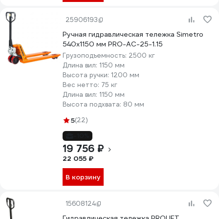
25906193
Ручная гидравлическая тележка Simetro
540x1150 мм PRO-AC-25-1.15
Грузоподъемность:
2500 кг
Длина вил:
1150 мм
Высота ручки:
1200 мм
Вес нетто:
75 кг
Длина вил:
1150 мм
Высота подхвата:
80 мм
5
(22)
-10%
19 756 ₽
22 055 ₽
В корзину
15608124
Гидравлическая тележка PROLIFT