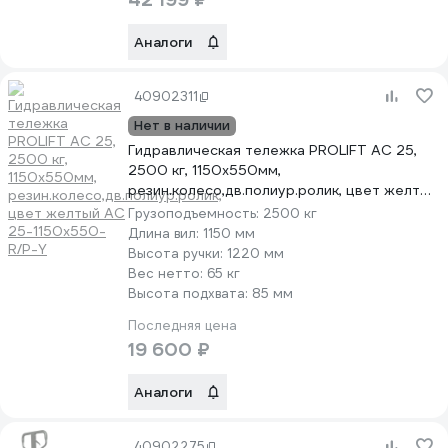
Аналоги
40902311
Нет в наличии
Гидравлическая тележка PROLIFT AC 25,
2500 кг, 1150х550мм,
резин.колесо,дв.полиур.ролик, цвет желтый
AC 25-1150x550-R/P-Y
Грузоподъемность:
2500 кг
Длина вил:
1150 мм
Высота ручки:
1220 мм
Вес нетто:
65 кг
Высота подхвата:
85 мм
Последняя цена
19 600 ₽
Аналоги
40902275