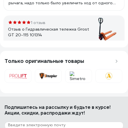
рычага, надо только было увеличить ход от одного
нажатия поднималась выше, а то шуруешь шуруешь а
она по милиметрам подымает. Перегруз ей пофигу
подымает и тянет как ни в чем не бывало.
1 отзыв
Отзыв о Гидравлическая тележка Grost
GT 20-115 101314
Алтай Жанаев
17.11.2016
Достойная тележка за свои деньги.
Только оригинальные товары
17 отзывов
Отзыв о Гидравлическая тележка 3000 кг
Gigant 1150x550 мм полиуретановые
колеса JHPT3000
Подпишитесь
Алексей Ш.
на рассылку
и будьте в курсе!
24.08.2022
Акции, скидки, распродажи ждут!
Перевезли склад, возим по неровному полу и
асфальту. Колеса целые. Биг-бэг втроем толкаем.