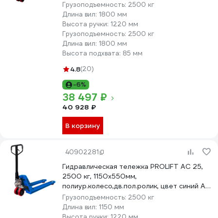
Грузоподъемность:
2500 кг
Длина вил:
1800 мм
Высота ручки:
1220 мм
Грузоподъемность:
2500 кг
Длина вил:
1800 мм
Высота подхвата:
85 мм
4.8
(20)
-6%
38 497 ₽
40 928 ₽
В корзину
40902281
Гидравлическая тележка PROLIFT AC 25,
2500 кг, 1150х550мм,
полиур.колесо,дв.пол.ролик, цвет синий AC
25-1150x550-P/P-B
Грузоподъемность:
2500 кг
Длина вил:
1150 мм
Высота ручки:
1220 мм