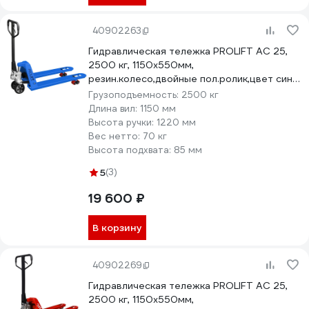
40902263
Гидравлическая тележка PROLIFT AC 25,
2500 кг, 1150х550мм,
резин.колесо,двойные пол.ролик,цвет синий
AC 25-1150x550-R/P-B
Грузоподъемность:
2500 кг
Длина вил:
1150 мм
Высота ручки:
1220 мм
Вес нетто:
70 кг
Высота подхвата:
85 мм
5
(3)
19 600 ₽
В корзину
40902269
Гидравлическая тележка PROLIFT AC 25,
2500 кг, 1150х550мм,