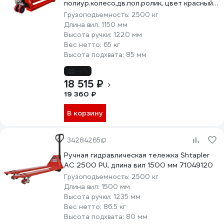
полиур.колесо,дв.пол.ролик, цвет красный
AC 25-1150x550-P/P-R
Грузоподъемность:
2500 кг
Длина вил:
1150 мм
Высота ручки:
1220 мм
Вес нетто:
65 кг
Высота подхвата:
85 мм
-4%
18 515 ₽
19 360 ₽
В корзину
34284265
Ручная гидравлическая тележка Shtapler
AC 2500 PU, длина вил 1500 мм 71049120
Грузоподъемность:
2500 кг
Длина вил:
1500 мм
Высота ручки:
1235 мм
Вес нетто:
86.5 кг
Высота подхвата:
80 мм