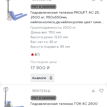
Нет в наличии
Гидравлическая тележка PROLIFT AC 25,
2500 кг, 1150х550мм,
нейлон.колесо,дв.нейлон.ролик цвет синий
AC 25-1150x550-N/N-B
Грузоподъемность:
2500 кг
Длина вил:
1150 мм
Высота ручки:
1220 мм
Вес нетто:
65 кг
Высота подхвата:
85 мм
5
(1)
Последняя цена
17 900 ₽
Аналоги
16597292
Нет в наличии
Гидравлическая тележка TOR AC 2500