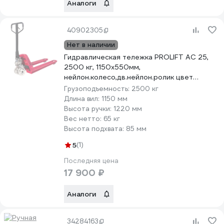
Аналоги
40902305
Нет в наличии
Гидравлическая тележка PROLIFT AC 25,
2500 кг, 1150х550мм,
нейлон.колесо,дв.нейлон.ролик цвет
красный AC 25-1150x550-N/N-R
Грузоподъемность:
2500 кг
Длина вил:
1150 мм
Высота ручки:
1220 мм
Вес нетто:
65 кг
Высота подхвата:
85 мм
5
(1)
Последняя цена
17 900 ₽
Аналоги
34284163