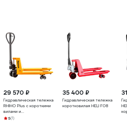
29 570 ₽
35 400 ₽
3
Гидравлическая тележка
Гидравлическая тележка
Ги
RHIHO Plus с короткими
коротковилая HELI F08
HE
вилами и
ко
полиуретановыми
F0
5
(1)
колесами 80SPDP