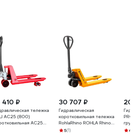
1 410 ₽
30 707 ₽
20 6
дравлическая тележка
Гидравлическая
Гидрав
LI AC25 (800)
коротковильная тележка
PROLIF
ротковильная AC25
RohlaRhino ROHLA Rhino
грузоп
8
вилы 800 мм,
кг, кол
5
(1)
4.8
(1
грузоподъемность 2,5 т,
вилы 8