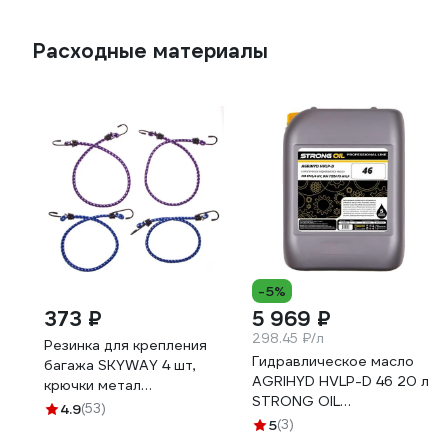
Расходные материалы
-5%
373 ₽
5 969 ₽
298.45 ₽/л
Резинка для крепления
Гидравлическое масло
багажа SKYWAY 4 шт,
AGRIHYD HVLP-D 46 20 л
крючки метал
STRONG OIL
S06001003
4.9
(53)
0001474470-SO
5
(3)