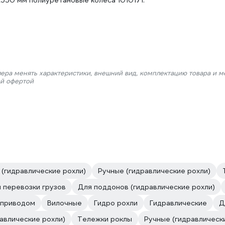
550 мм полиуретановые колеса 1010171.
лера менять характеристики, внешний вид, комплектацию товара и м
ой офертой
 (гидравлические рохли)
Ручные (гидравлические рохли)
 перевозки грузов
Для поддонов (гидравлические рохли)
 приводом
Вилочные
Гидро рохли
Гидравлические
Д
авлические рохли)
Тележки роклы
Ручные (гидравлическ