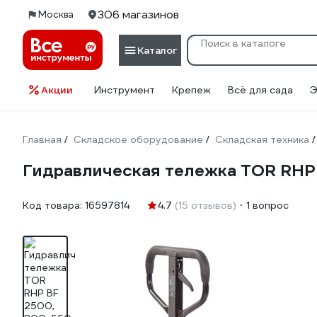
306 магазинов
Москва
Каталог
Акции
Инструмент
Крепеж
Всё для сада
Э
Главная
Складское оборудование
Складская техника
/
/
/
Гидравлическая тележка TOR RHP 
Код товара:
16597814
4.7
(15 отзывов)
1 вопрос