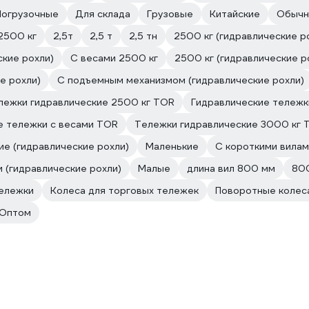
Погрузочные
Для склада
Грузовые
Китайские
Обыч
2500 кг
2,5т
2,5 т
2,5 тн
2500 кг (гидравлические р
ские рохли)
С весами 2500 кг
2500 кг (гидравлические р
е рохли)
С подъемным механизмом (гидравлические рохли)
лежки гидравлические 2500 кг TOR
Гидравлические тележ
е тележки с весами TOR
Тележки гидравлические 3000 кг 
ие (гидравлические рохли)
Маленькие
С короткими вилам
 (гидравлические рохли)
Малые
длина вил 800 мм
800
ележки
Колеса для торговых тележек
Поворотные колес
Оптом