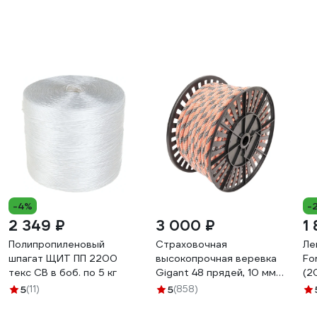
-4%
-
2 349 ₽
3 000 ₽
1 
Полипропиленовый
Страховочная
Ле
шпагат ЩИТ ПП 2200
высокопрочная веревка
Fo
текс СВ в боб. по 5 кг
Gigant 48 прядей, 10 мм
(2
х50 м HRS-08
ка
5
(11)
5
(858)