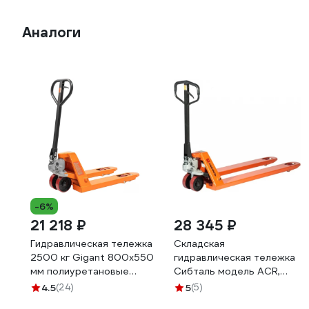
Аналоги
-6%
21 218 ₽
28 345 ₽
Гидравлическая тележка
Складская
2500 кг Gigant 800x550
гидравлическая тележка
мм полиуретановые
Сибталь модель ACR,
колеса JHPT2500-800-
2500 кг, L 800 мм 070
4.5
(24)
5
(5)
PO
2070 2508