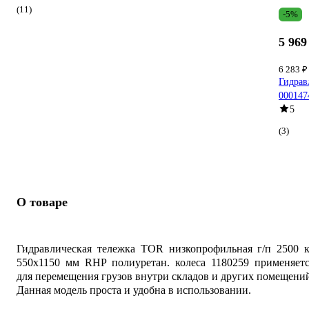
(11)
-5%
5 969
6 283 
Гидрав
000147
5
(3)
О товаре
Гидравлическая тележка TOR низкопрофильная г/п 2500 к
550х1150 мм RHP полиуретан. колеса 1180259 применяетс
для перемещения грузов внутри складов и других помещени
Данная модель проста и удобна в использовании.