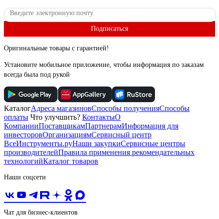
Подписаться
Оригинальные товары с гарантией!
Установите мобильное приложение, чтобы информация по заказам
всегда была под рукой
Каталог
Адреса магазинов
Способы получения
Способы
оплаты
Что улучшить?
Контакты
О
Компании
Поставщикам
Партнерам
Информация для
инвесторов
Организациям
Сервисный центр
ВсеИнструменты.ру
Наши закупки
Сервисные центры
производителей
Правила применения рекомендательных
технологий
Каталог товаров
Наши соцсети
Чат для бизнес-клиентов