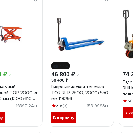
-17%
4 ₽
46 800 ₽
74 
56 490 ₽
Гидр
дъемный
Гидравлическая тележка
RHIH
жной TOR 2000 кг
TOR RHP 2500, 2000х550
поли
 мм (1200х610
мм 118256
коле
5
(1
2000 1001869
3.6
(5)
16597124
15519993
В к
ну
В корзину