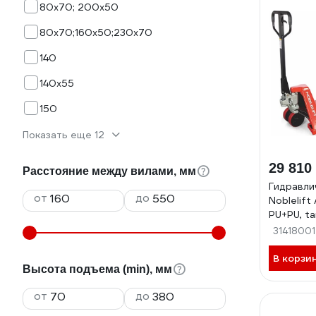
80х70; 200х50
80х70;160х50;230х70
140
140х55
150
Показать еще 12
29 810
Расстояние между вилами, мм
Гидравли
от
до
Noblelift
PU+PU, 
31418001
В корзи
Высота подъема (min), мм
от
до