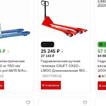
-7%
-
4 ₽
25 245 ₽
57 
27 143 ₽
64 96
электрическая
Гидравлическая ручная
Гидр
 кг 1150 мм
тележка OXLIFT OX20-
веса
-pol 48/15 В/Ач
L1800 Длинновильная 1800
2000
мм, 2000 кг 792105
5
38077680
5
(
ну
В корзину
В к