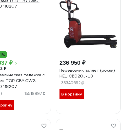
11%
637 ₽
236 950 ₽
2 ₽
Перевозчик паллет (рохля)
авлическая тележка с
HELI CBD20J-Li3
ми TOR CBY.CW2.
33340692
 118207
3)
15519997
В корзину
орзину