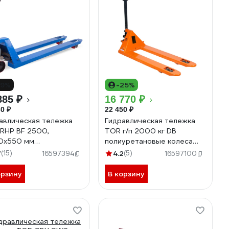
19%
-25%
885 ₽
16 770 ₽
0 ₽
22 450 ₽
авлическая тележка
Гидравлическая тележка
RHP BF 2500,
TOR г/п 2000 кг DB
0х550 мм
полиуретановые колеса
уретановые колеса
1005943
7
(15)
4.2
(5)
16597394
16597100
170
орзину
В корзину