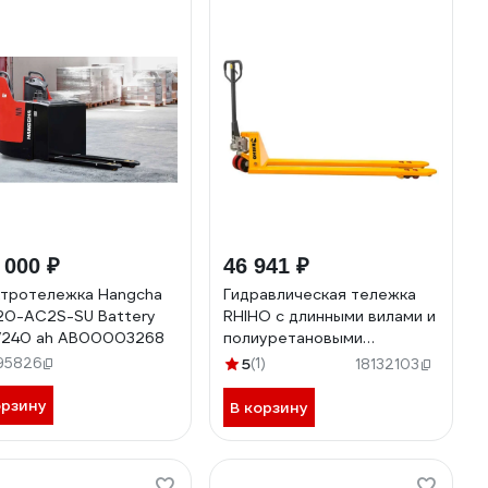
 000 ₽
46 941 ₽
тротележка Hangcha
Гидравлическая тележка
0-AC2S-SU Battery
RHIHO с длинными вилами и
/240 ah АВ00003268
полиуретановыми
колесами SD2025L
95826
5
(1)
18132103
орзину
В корзину