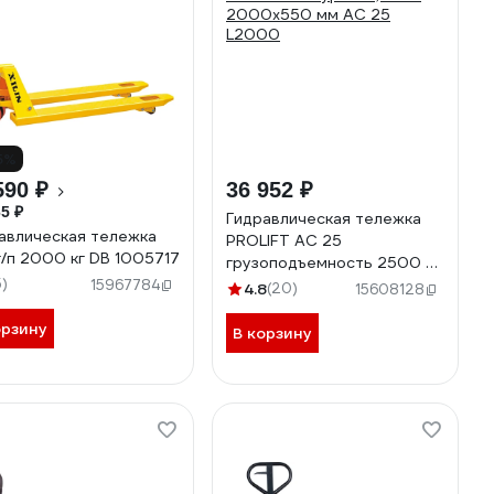
5%
590 ₽
36 952 ₽
5 ₽
Гидравлическая тележка
авлическая тележка
PROLIFT AC 25
n г/п 2000 кг DB 1005717
грузоподъемность 2500 кг,
5)
колеса полиуретан, вилы
15967784
4.8
(20)
15608128
2000x550 мм AC 25
орзину
L2000
В корзину