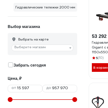
Гидравлические тележки 2000 мм
Выбор магазина
53 292
Выбрать на карте
Гидравли
Выберите магазин
Gigant с
1150x550
полиурет
5
(10)
JHPT200
Забрать сегодня
В корзи
Цена, ₽
от
до