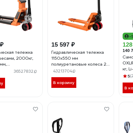
-
 ₽
15 597 ₽
128
140 
ческая тележка
Гидравлическая тележка
Само
 весами, 2000кг,
1150x550 мм
OXLI
мм,
полиуретановые колеса 2т
кг, L
ановые колеса
Gigant JHPT2000-1150-PO
43213704
36527832
0-1150-W
5
(
В корзину
ну
В к