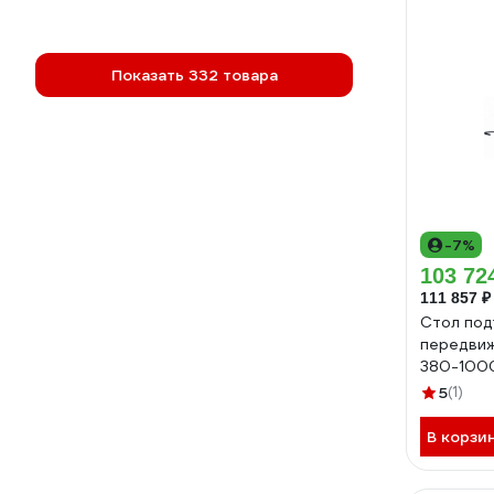
Показать 332 товара
-7%
103 72
111 857 ₽
Стол по
передви
380-1000
мм) PTD
5
(1)
В корзи