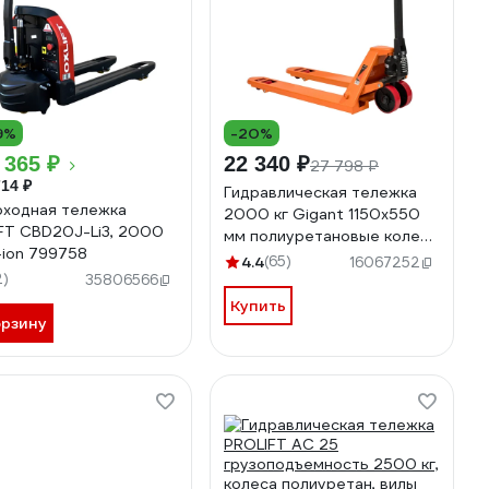
9%
-20%
 365 ₽
22 340 ₽
27 798 ₽
714 ₽
Гидравлическая тележка
ходная тележка
2000 кг Gigant 1150x550
FT CBD20J-Li3, 2000
мм полиуретановые колеса
i-ion 799758
JHPT2000
4.4
(65)
16067252
2)
35806566
Купить
орзину