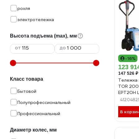
рохля
электротележка
Высота подъема (max), мм
от
до
-16%
123 91
147 526 ₽
Класс товара
Тележка 
TOR 2000
Бытовой
EPT20H Li
1050328
4120482
Полупрофессиональный
В корзи
Профессиональный
Диаметр колес, мм