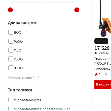
Длина вил, мм
800
-6%
1050
17 529
1150
18 689 ₽
Гидравли
1500
PROLIFT 
1800
грузопо
кг, коле
4
(30)
Показать еще 1
20
В корзи
Тип тележки
гидравлическая
гидравлическая платформенная