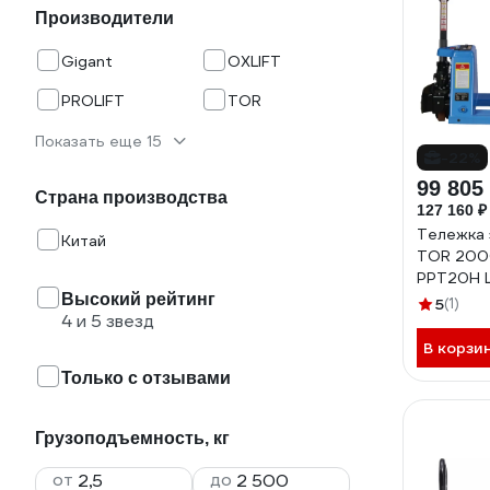
Производители
Gigant
OXLIFT
PROLIFT
TOR
Показать еще 15
-22%
99 805
Страна производства
127 160 ₽
Тележка 
Китай
TOR 2000
PPT20H Li
Высокий рейтинг
1050301
5
(1)
4 и 5 звезд
В корзи
Только с отзывами
Грузоподъемность, кг
от
до