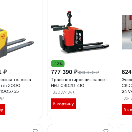
-12%
1 ₽
777 390 ₽
624
883 670 ₽
еская тележка
Транспортировщик паллет
Элек
N г/п 2000
HELI CBD20-410
CBD2
1005755
24 V
33037434
8
354
В корзину
ну
В к