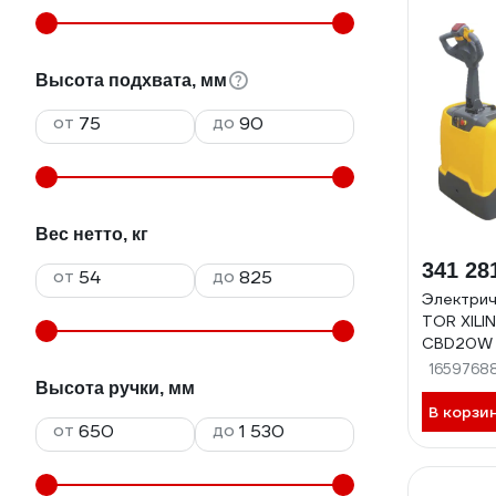
Высота подхвата, мм
от
до
Вес нетто, кг
341 28
от
до
Электрич
TOR XILI
CBD20W 
1659768
Высота ручки, мм
В корзи
от
до