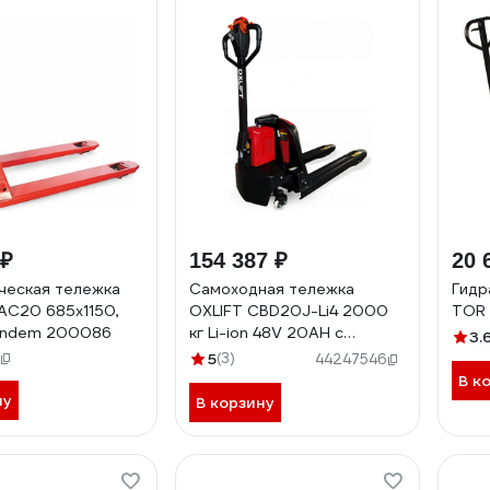
 ₽
154 387 ₽
20 
ческая тележка
Самоходная тележка
Гидр
 AC20 685x1150,
OXLIFT CBD20J-Li4 2000
TOR 
tandem 200086
кг Li-ion 48V 20AH с
3.
опорными колесами 793426
5
(3)
44247546
В к
ну
В корзину