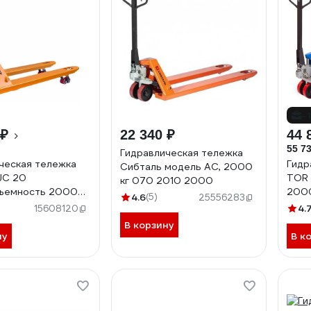
-
 ₽
22 340 ₽
44 
55 73
Гидравлическая тележка
ческая тележка
Гидр
Сибталь модель AC, 2000
JC 20
TOR 
кг 070 2010 2000
дъемность 2000
200
4.6
(5)
25556283
са полиуретан JC
поли
4.
15608120
1010
В корзину
ну
В к