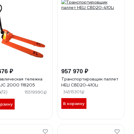
676 ₽
957 970 ₽
авлическая тележка
Транспортировщик паллет
JC 2000 118205
HELI CBD20-410Li
6
(12)
34515301
15519990
В корзину
орзину