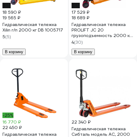
-5%
-6%
18 590 ₽
17 529 ₽
19 565 ₽
18 689 ₽
Гидравлическая тележка
Гидравлическая тележка
Xilin г/п 2000 кг DB 1005717
PROLIFT JC 20
грузоподъемность 2000 кг,
5
(5)
колеса полиуретан JC 20
4
(30)
В корзину
В корзину
-25%
16 770 ₽
22 340 ₽
22 450 ₽
Гидравлическая тележка
Гидравлическая тележка
Сибталь модель AC, 2000