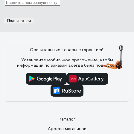
Отзыв о Гидравлическая тележка Grost
GT 20-115 101314
Подписаться
17.11.2016
Алтай Жанаев
Достойная тележка за свои деньги.
Оригинальные товары с гарантией!
Установите мобильное приложение, чтобы
17 отзывов
информация по заказам всегда была под рукой
Отзыв о Гидравлическая тележка 3000 кг
Gigant 1150x550 мм полиуретановые
колеса JHPT3000
24.08.2022
Алексей Ш.
Перевезли склад, возим по неровному полу и
асфальту. Колеса целые. Биг-бэг втроем толкаем.
Каталог
Адреса магазинов