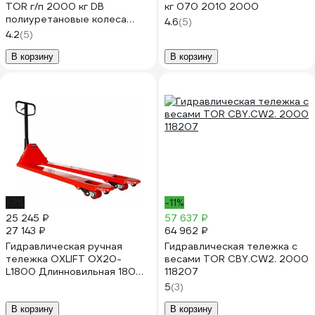
TOR г/п 2000 кг DB
кг 070 2010 2000
полиуретановые колеса
4.6
(5)
1005943
4.2
(5)
В корзину
В корзину
-7%
-11%
25 245 ₽
57 637 ₽
27 143 ₽
64 962 ₽
Гидравлическая ручная
Гидравлическая тележка с
тележка OXLIFT OX20-
весами TOR CBY.CW2. 2000
L1800 Длинновильная 1800
118207
мм, 2000 кг 792105
5
(3)
В корзину
В корзину