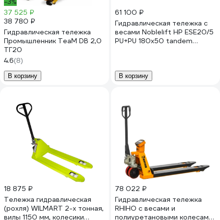
-3%
37 525 ₽
61 100 ₽
38 780 ₽
Гидравлическая тележка с
Гидравлическая тележка
весами Noblelift HP ESE20/5
Промышленник TeaM DB 2,0
PU+PU 180x50 tandem
ТГ20
200091
4.6
(8)
В корзину
В корзину
18 875 ₽
78 022 ₽
Тележка гидравлическая
Гидравлическая тележка
(рохля) WILMART 2-х тонная,
RHIHO с весами и
вилы 1150 мм, колесики
полиуретановыми колесами