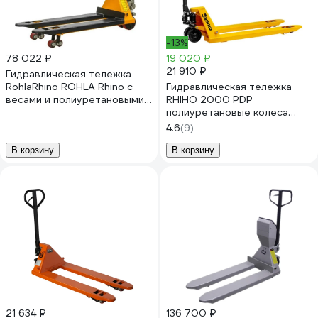
-13%
78 022 ₽
19 020 ₽
21 910 ₽
Гидравлическая тележка
RohlaRhino ROHLA Rhino с
Гидравлическая тележка
весами и полиуретановыми
RHIHO 2000 PDP
колесами г.п. 2 т, встроенная
полиуретановые колеса
АКБ RR2SE
2PDP
4.6
(9)
В корзину
В корзину
21 634 ₽
136 700 ₽