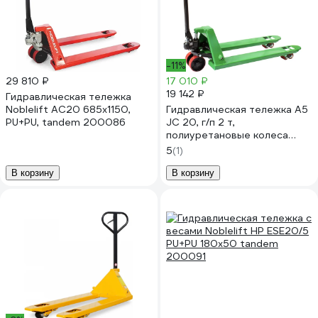
-11%
29 810 ₽
17 010 ₽
19 142 ₽
Гидравлическая тележка
Noblelift AC20 685x1150,
Гидравлическая тележка А5
PU+PU, tandem 200086
JC 20, г/п 2 т,
полиуретановые колеса
1000172
5
(1)
В корзину
В корзину