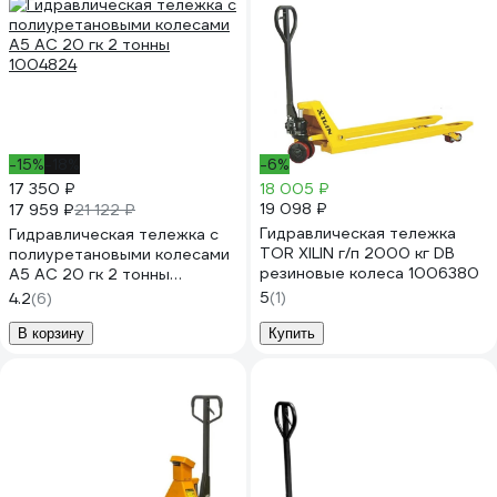
-15%
-18%
-6%
17 350 ₽
18 005 ₽
19 098 ₽
17 959 ₽
21 122 ₽
Гидравлическая тележка
Гидравлическая тележка с
TOR XILIN г/п 2000 кг DB
полиуретановыми колесами
резиновые колеса 1006380
А5 AC 20 гк 2 тонны
1004824
5
(1)
4.2
(6)
В корзину
Купить