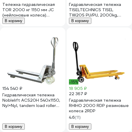
Тележка гидравлическая
Гидравлическая тележка
TOR 2000 кг 1150 мм JC
TISELTECHNICS TISEL
(нейлоновые колеса)
TW20S PU/PU, 2000kg,
1048690
200mm, 1150x555 mm
В корзину
В корзину
НФ-00000867
-15%
154 540 ₽
18 905 ₽
22 367 ₽
Гидравлическая тележка
Noblelift ACS20H 540x1150,
Гидравлическая тележка
Nyl+Nyl, tandem load roller
RHIHO 2000 RDP резиновые
handle B (304) 200056
колеса 2RDP
4.6
(11)
В корзину
В корзину