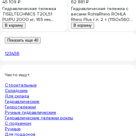
45 109 ₽
62 881 ₽
Гидравлическая тележка
Гидравлическая тележка с
TISELTECHNICS T20L51
весами RohlaRhino ROHLA
PU/PU 2000 кг, 165 мм,
Rhino Plus г.п. 2 т (1150x560
1150x540 мм НФ-00000831
мм) RRBFC-8
В корзину
В корзину
Показать еще 40
1
2
3
4
5
6
Часто ищут
Строительные
Складские
Для склада
Гидравлические
Гидротележки
Ручные гидравлические
Гидравлические тележки роклы
С подъемом
Ручные
Для поддонов