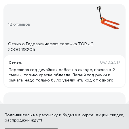
12 отзывов
Отзыв о Гидравлическая тележка TOR JC
2000 118205
04.10.2017
Семен.
Пережила год дичайших работ на складе, пахала в 2
смены, только краска облезла. Легкий ход ручки и
рычага, надо только было увеличить ход от одного
нажатия поднималась выше, а то шуруешь шуруешь а
она по милиметрам подымает. Перегруз ей пофигу
подымает и тянет как ни в чем не бывало.
1 отзыв
Подпишитесь
на рассылку
и будьте в курсе! Акции, скидки,
распродажи ждут!