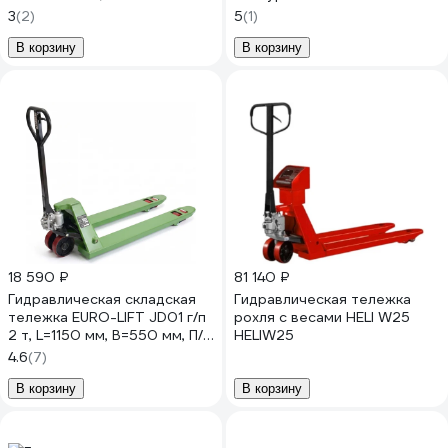
нейлон HP-20-30NYD
SE 2SE
3
(2)
5
(1)
В корзину
В корзину
18 590 ₽
81 140 ₽
Гидравлическая складская
Гидравлическая тележка
тележка EURO-LIFT JD01 г/п
рохля с весами HELI W25
2 т, L=1150 мм, B=550 мм, П/У
HELIW25
колеса 00-00004684
4.6
(7)
В корзину
В корзину