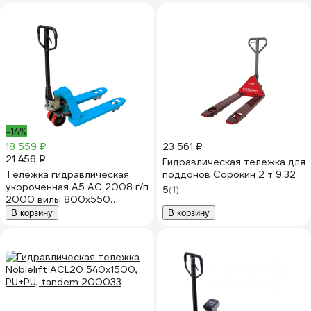
-14%
18 559 ₽
23 561 ₽
21 456 ₽
Гидравлическая тележка для
Тележка гидравлическая
поддонов Сорокин 2 т 9.32
укороченная А5 AC 2008 г/п
5
(1)
2000 вилы 800x550
1007801
В корзину
В корзину