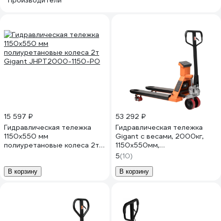
Производители
15 597 ₽
53 292 ₽
Гидравлическая тележка
Гидравлическая тележка
1150x550 мм
Gigant с весами, 2000кг,
полиуретановые колеса 2т
1150x550мм,
Gigant JHPT2000-1150-PO
полиуретановые колеса
5
(10)
JHPT2000-1150-W
В корзину
В корзину