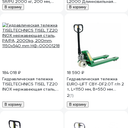
SR/PU 2000 кг, 200 мм,
L2000 Длинновильная
1150x550 мм
2000 мм, 2000 кг 790570
В корзину
В корзину
НФ-00000807
184 018 ₽
18 590 ₽
Гидравлическая тележка
Гидравлическая тележка
TISELTECHNICS TISEL TZ20
EURO-LIFT CBY-DF2.0T г/п 2
INOX нержавеющая сталь,
т, L=1150 мм, B=550 мм
PA/PA, 2000kg, 200mm,
00009431
2
(1)
1150x540 mm НФ-00001218
В корзину
В корзину