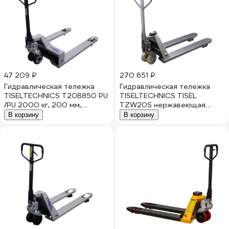
47 209 ₽
270 651 ₽
Гидравлическая тележка
Гидравлическая тележка
TISELTECHNICS T20B850 PU
TISELTECHNICS TISEL
/PU 2000 кг, 200 мм,
TZW20S нержавеющая
1150x850 мм НФ-00002437
сталь PА/РА, 2000kg,
В корзину
В корзину
200mm-1150x542 mm
НФ-00000869