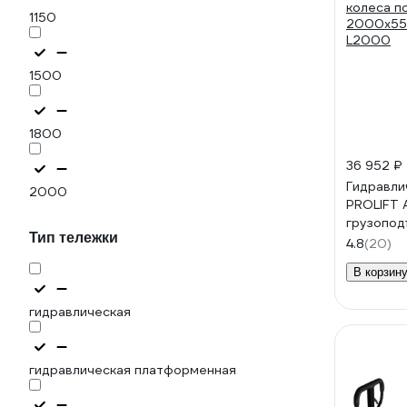
1150
1500
1800
36 952 ₽
Гидравли
2000
PROLIFT 
грузопод
Тип тележки
колеса п
4.8
(20)
2000x55
В корзин
L2000
гидравлическая
гидравлическая платформенная