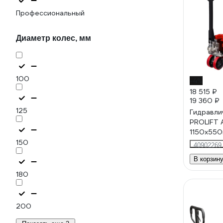
Профессиональный
Диаметр колес, мм
100
-4%
18 515 ₽
19 360 ₽
125
Гидравли
PROLIFT 
1150х550
полиур.ко
150
40902269
цвет кра
В корзин
1150x550
180
200