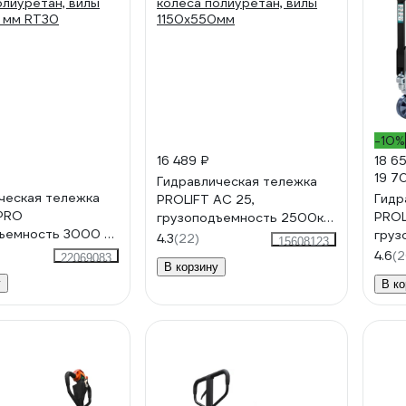
-10%
16 489 ₽
18 6
19 7
Гидравлическая тележка
ческая тележка
Гидр
PROLIFT AC 25,
PRO
PROL
грузоподъемность 2500кг,
ъемность 3000 кг,
груз
колеса полиуретан, вилы
4.3
(22)
15608123
олиуретан, вилы
коле
1150x550мм
4.6
(2
22069083
В корзину
 мм RT30
1150
у
В ко