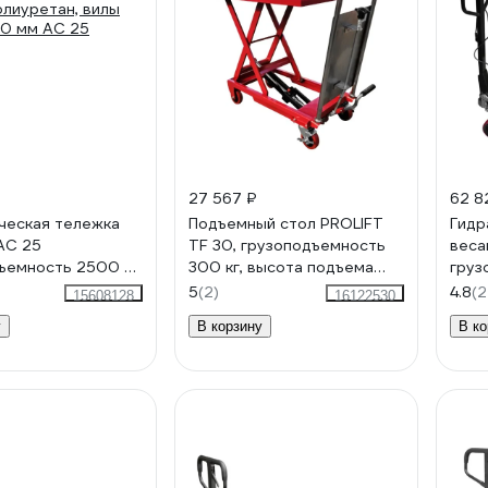
27 567 ₽
62 8
ческая тележка
Подъемный стол PROLIFT
Гидр
AC 25
TF 30, грузоподъемность
веса
ъемность 2500 кг,
300 кг, высота подъема
груз
олиуретан, вилы
900 мм, размер
1150
5
(2)
4.8
(2
15608128
16122530
0 мм AC 25
платформы 820x500 мм
поли
у
В корзину
В ко