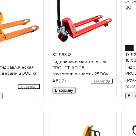
-6%
32 963 ₽
17 5
18 6
Гидравлическая тележка
гидравлическая
Гидр
PROLIFT AC 25,
с весами 2000 кг
PROL
грузоподъемность 2500кг,
груз
колеса полиуретан, вилы
4.8
(12)
15608126
кг, 
1500x550мм
4
(30
16393843
В корзину
20
у
В ко