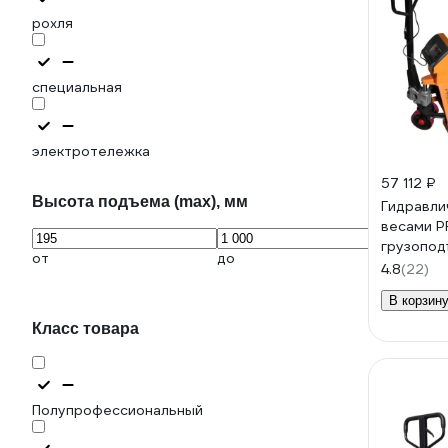
рохля
специальная
электротележка
57 112 ₽
Высота подъема (max), мм
Гидравли
весами P
грузопод
от
до
1150х555
4.8
(22)
полиуре
В корзин
Класс товара
Полупрофессиональный