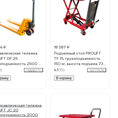
54 ₽
18 587 ₽
авлическая тележка
Подъемный стол PROLIFT
IFT DF 25
TF 15, грузоподъемность
оподъемность 2500 кг,
150 кг, высота подъема 730
са полиуретан, вилы
мм, размер платформы
3)
4.1
(15)
15608121
16122526
x550 мм DF25
700x450 мм
рзину
В корзину