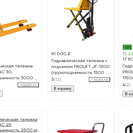
-13%
61 000 ₽
15 2
17 6
Гидравлическая тележка с
ческая тележка
Гидр
подъемом PROLIFT JF-1500
AC 30,
PROL
(грузоподъемность 1500 кг,
ъемность 3000 кг,
1150
высота подъема вил 800
5
(12)
17605518
езина, вилы
поли
мм)
4
(2)
15608132
В корзину
 мм
цвет
у
В ко
1150