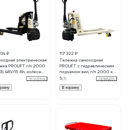
934 ₽
117 322 ₽
ходная электрическая
Тележка самоходная
жка PROLIFT г/п 2000
PROLIFT с гидравлическим
АКБ 48V/15 Ah, колеса
подъемом вил, г/п 2000 кг,
уретан M2 SK20L
акб li-ion 24/20 Ач, M2
5
(1)
31310319
24385455
ST20L
рзину
В корзину