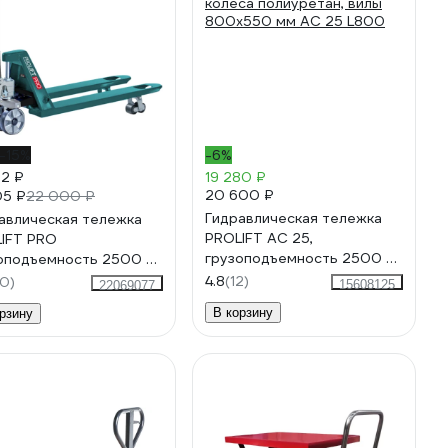
-15%
-6%
52 ₽
19 280 ₽
20 600 ₽
05 ₽
22 000 ₽
Гидравлическая тележка
авлическая тележка
PROLIFT AC 25,
IFT PRO
грузоподъемность 2500 кг,
оподъемность 2500 кг,
колеса полиуретан, вилы
са полиуретан, вилы
4.8
(12)
0)
15608125
22069077
800x550 мм AC 25 L800
x550 мм RT25
В корзину
рзину