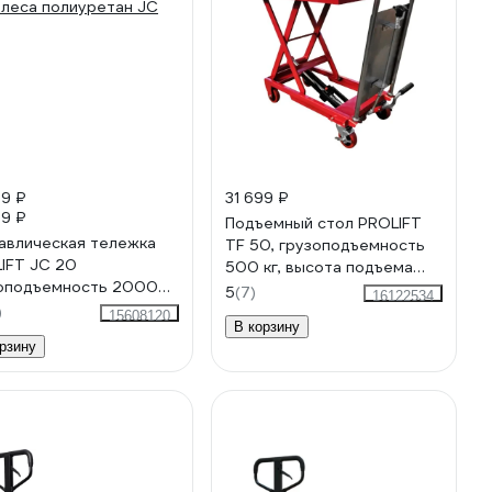
29 ₽
31 699 ₽
89 ₽
Подъемный стол PROLIFT
авлическая тележка
TF 50, грузоподъемность
IFT JC 20
500 кг, высота подъема
оподъемность 2000
900 мм, размер
5
(7)
16122534
колеса полиуретан JC
платформы 820x500 мм
)
15608120
В корзину
рзину