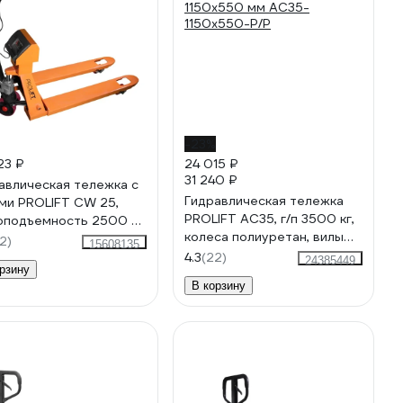
-23%
23 ₽
24 015 ₽
31 240 ₽
авлическая тележка с
Гидравлическая тележка
ми PROLIFT CW 25,
PROLIFT AC35, г/п 3500 кг,
оподъемность 2500 кг,
колеса полиуретан, вилы
х555 мм, колеса
2)
15608135
1150x550 мм AC35-
уретан CW25
4.3
(22)
24385449
рзину
1150x550-P/P
В корзину