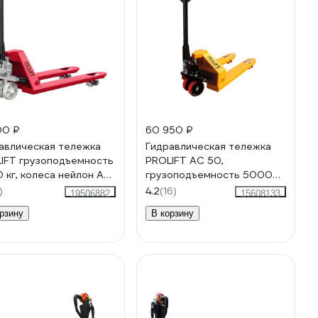
00 ₽
60 950 ₽
авлическая тележка
Гидравлическая тележка
IFT грузоподъемность
PROLIFT AC 50,
 кг, колеса нейлон AC
грузоподъемность 5000
ейлон
кг, колеса полиуретан, вилы
)
4.2
(16)
19506882
15608133
1150x550 мм
рзину
В корзину