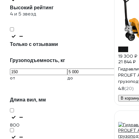
Высокий рейтинг
4 и 5 звезд
Только с отзывами
-12%
19 300 ₽
Грузоподъемность, кг
21 844 ₽
Гидравли
PROLIFT 
от
до
грузопод
колеса р
4.8
(20)
1150x550
В корзин
Длина вил, мм
800