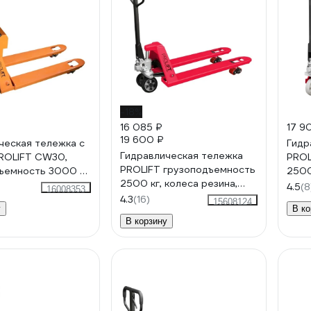
-18%
16 085 ₽
17 9
19 600 ₽
ческая тележка с
Гидр
Гидравлическая тележка
ROLIFT CW30,
PROL
PROLIFT грузоподъемность
ъемность 3000 кг,
2500
2500 кг, колеса резина,
 мм, колеса
25 н
4.5
(8
16008353
вилы 1150x550 мм AC 25
тан CW 30
4.3
(16)
15608124
у
В ко
В корзину