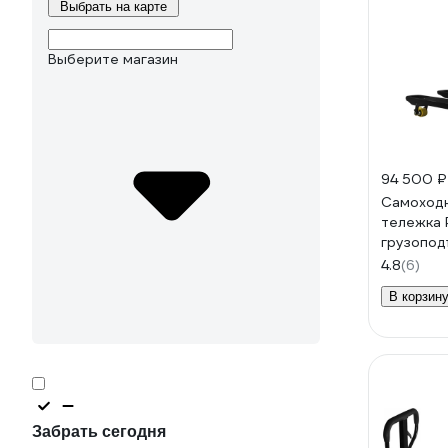
Выбрать на карте
Выберите магазин
94 500 ₽
Самоходн
тележка 
грузопод
АКБ 20 Ah
4.8
(6)
В корзин
Забрать сегодня