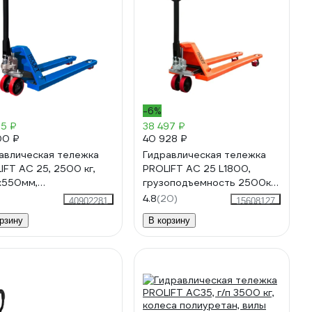
-6%
25 ₽
38 497 ₽
00 ₽
40 928 ₽
авлическая тележка
Гидравлическая тележка
IFT AC 25, 2500 кг,
PROLIFT AC 25 L1800,
х550мм,
грузоподъемность 2500кг,
ур.колесо,дв.пол.ролик,
колеса полиуретан, вилы
4.8
(20)
40902281
15608127
 синий AC 25-
1800x550мм
рзину
В корзину
x550-P/P-B