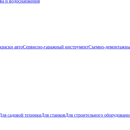
ва и водоснабжения
краски авто
Сервисно-гаражный инструмент
Съемно-демонтажны
Для садовой техники
Для станков
Для строительного оборудовани