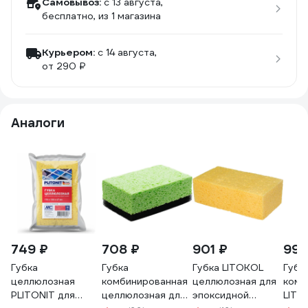
Самовывоз:
c 13 августа,
бесплатно
, из 1 магазина
Курьером:
c 14 августа,
от 290 ₽
Аналоги
749 ₽
708 ₽
901 ₽
990
Губка
Губка
Губка LITOKOL
Губк
целлюлозная
комбинированная
целлюлозная для
комб
PLITONIT для
целлюлозная для
эпоксидной
LITO