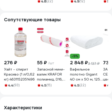
удаления
удаления
затирки
эпок
4.8
(22)
4.9
(12)
5
(
остатков
эпоксидной
512310001
зати
эпоксидной
затирки 160x95
5123
затирки Н010225
мм DeltaRoll
Сопутствующие товары
CS680100
-9%
276 ₽
55 ₽
2 848 ₽
730
/шт
3 137 ₽
Уайт - спирит
Запасной мини-
Вафельное
ЗАТИ
Красиво (1 л/0,62
валик KRAFOR
полотно Gigant
СЕ 4
кг) 4631152351496
полиамид, D16,
40 см х 50 м, 125
цвет
100 мм 020-0100
г/м2 GVL-200
для 
4.4
(93)
4.5
(15)
4.5
(22)
4.
53628
ВЕДР
1046
Характеристики