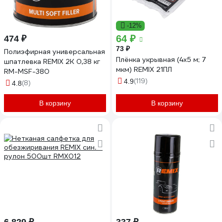
-12%
64 ₽
474 ₽
73 ₽
Полиэфирная универсальная
Плёнка укрывная (4х5 м; 7
шпатлевка REMIX 2К 0,38 кг
мкм) REMIX 21ПЛ
RM-MSF-380
(119)
4.9
(8)
4.8
В корзину
В корзину