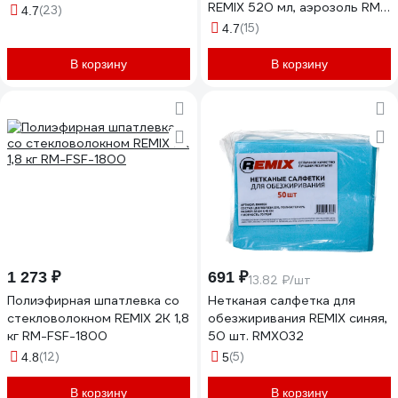
REMIX 520 мл, аэрозоль RM-
(23)
4.7
SPR11
(15)
4.7
В корзину
В корзину
1 273 ₽
691 ₽
13.82 ₽/шт
Полиэфирная шпатлевка со
Нетканая салфетка для
стекловолокном REMIX 2К 1,8
обезжиривания REMIX синяя,
кг RM-FSF-1800
50 шт. RMX032
(12)
(5)
4.8
5
В корзину
В корзину