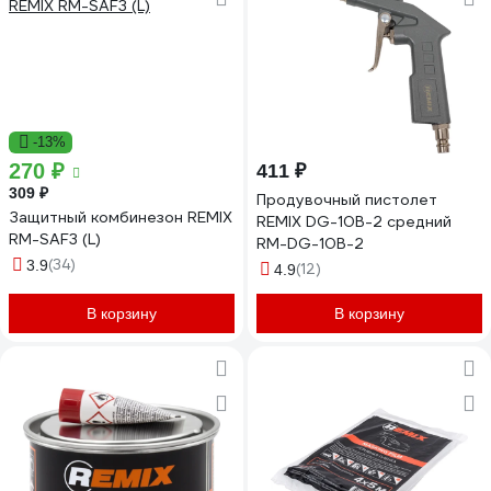
-13%
270 ₽
411 ₽
309 ₽
Продувочный пистолет
Защитный комбинезон REMIX
REMIX DG-10B-2 средний
RM-SAF3 (L)
RM-DG-10B-2
(34)
3.9
(12)
4.9
В корзину
В корзину