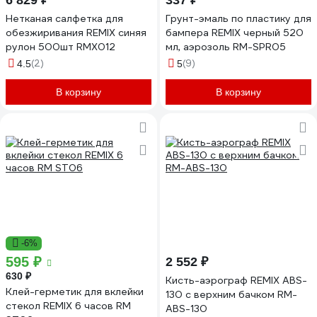
6 829 ₽
337 ₽
Нетканая салфетка для
Грунт-эмаль по пластику для
обезжиривания REMIX синяя
бампера REMIX черный 520
рулон 500шт RMX012
мл, аэрозоль RM-SPR05
(2)
(9)
4.5
5
В корзину
В корзину
-6%
595 ₽
2 552 ₽
630 ₽
Кисть-аэрограф REMIX ABS-
Клей-герметик для вклейки
130 с верхним бачком RM-
стекол REMIX 6 часов RM
ABS-130