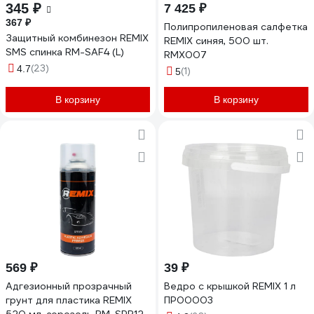
345 ₽
7 425 ₽
367 ₽
Полипропиленовая салфетка
Защитный комбинезон REMIX
REMIX синяя, 500 шт.
SMS спинка RM-SAF4 (L)
RMX007
(23)
4.7
(1)
5
В корзину
В корзину
569 ₽
39 ₽
Адгезионный прозрачный
Ведро с крышкой REMIX 1 л
грунт для пластика REMIX
ПР00003