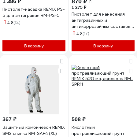
870 ₽
1 386 ₽
1 275 ₽
Пистолет-насадка REMIX PS-
Пистолет для нанесения
5 для антигравия RM-PS-5
антигравийных и
(12)
4.8
антикоррозийных составов
REMIX 626 RM-626
(17)
4.8
В корзину
В корзину
367 ₽
508 ₽
Защитный комбинезон REMIX
Кислотный
SMS спинка RM-SAF4 (XL)
протравливающий грунт