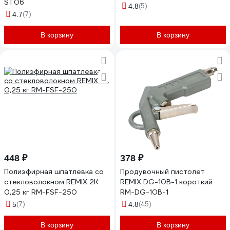
ST06
(5)
4.8
(7)
4.7
В корзину
В корзину
448 ₽
378 ₽
Полиэфирная шпатлевка со
Продувочный пистолет
стекловолокном REMIX 2К
REMIX DG-10B-1 короткий
0,25 кг RM-FSF-250
RM-DG-10B-1
(7)
(45)
5
4.8
В корзину
В корзину