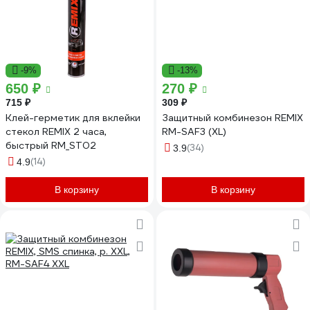
-9%
-13%
650 ₽
270 ₽
715 ₽
309 ₽
Клей-герметик для вклейки
Защитный комбинезон REMIX
стекол REMIX 2 часа,
RM-SAF3 (XL)
быстрый RM_ST02
(34)
3.9
(14)
4.9
В корзину
В корзину