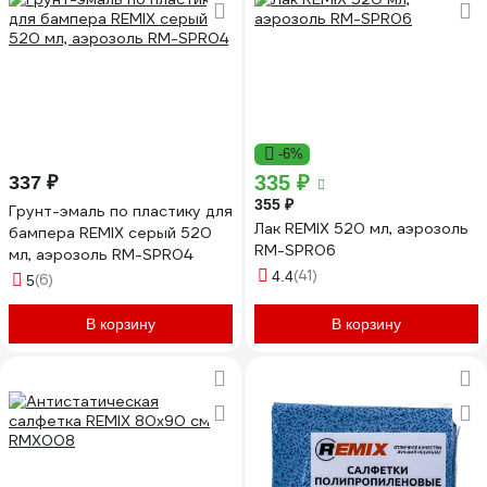
-6%
335 ₽
337 ₽
355 ₽
Грунт-эмаль по пластику для
Лак REMIX 520 мл, аэрозоль
бампера REMIX серый 520
RM-SPR06
мл, аэрозоль RM-SPR04
(41)
4.4
(6)
5
В корзину
В корзину