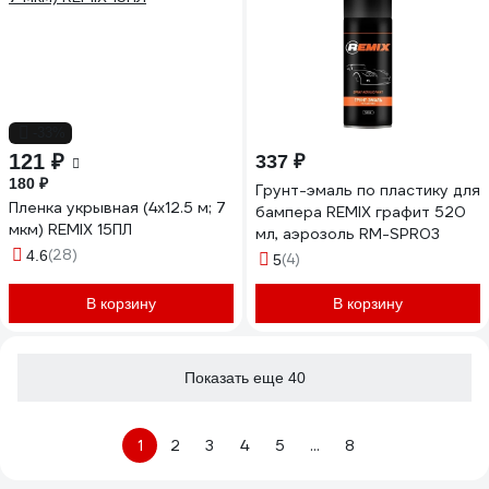
-33%
121 ₽
337 ₽
180 ₽
Грунт-эмаль по пластику для
Пленка укрывная (4х12.5 м; 7
бампера REMIX графит 520
мкм) REMIX 15ПЛ
мл, аэрозоль RM-SPR03
(28)
4.6
(4)
5
В корзину
В корзину
Показать еще 40
1
2
3
4
5
...
8