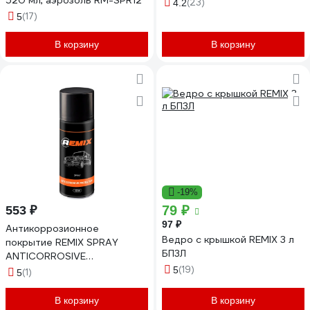
520 мл, аэрозоль RM-SPR12
(23)
4.2
(17)
5
В корзину
В корзину
-19%
79 ₽
553 ₽
97 ₽
Антикоррозионное
Ведро с крышкой REMIX 3 л
покрытие REMIX SPRAY
БП3Л
ANTICORROSIVE
PROTECTION BLACK 520 мл
(19)
5
(1)
5
RM171204
В корзину
В корзину