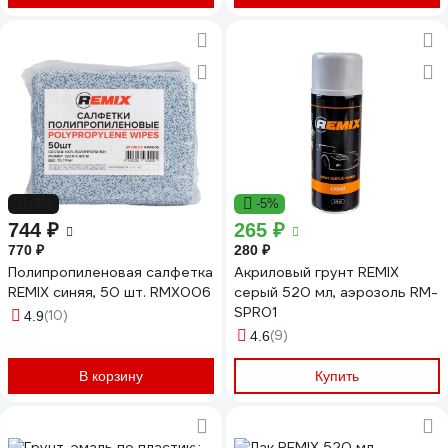
-3%
-5%
744 ₽
265 ₽
770 ₽
280 ₽
Полипропиленовая салфетка
Акриловый грунт REMIX
REMIX синяя, 50 шт. RMX006
серый 520 мл, аэрозоль RM-
SPR01
(10)
4.9
(9)
4.6
В корзину
Купить