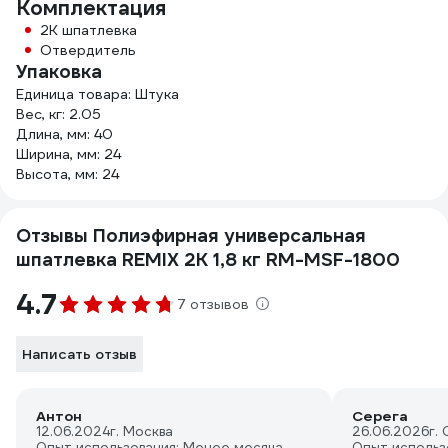
Комплектация
2К шпатлевка
Отвердитель
Упаковка
Единица товара: Штука
Вес, кг: 2.05
Длина, мм: 40
Ширина, мм: 24
Высота, мм: 24
Отзывы Полиэфирная универсальная
шпатлевка REMIX 2К 1,8 кг RM-MSF-1800
4.7
7 отзывов
Написать отзыв
Антон
Серега
12.06.2024
г. Москва
26.06.2026
г.
Опыт использования: Менее месяца
Опыт использ