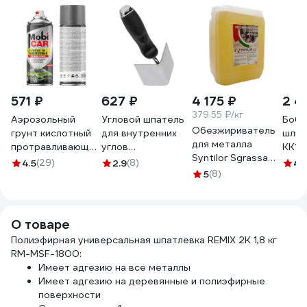
571 ₽
627 ₽
4 175 ₽
2 4
379.55 ₽/кг
Аэрозольный
Угловой шпатель
Боби
Обезжириватель
грунт кислотный
для внутренних
шлиф
для металла
протравливающий
углов
KK19J
Syntilor Sgrassa
Mobicar 1К, 520
ROLLINGDOG
мм; 
4.5
(29)
2.9
(8)
4.
Metallo 11кг 1229
мл, жёлто-
нержавеющая
5
(8)
960
зелёный 0534-00
сталь 50420
MC
О товаре
Полиэфирная универсальная шпатлевка REMIX 2К 1,8 кг
RM-MSF-1800:
Имеет адгезию на все металлы
Имеет адгезию на деревянные и полиэфирные
поверхности