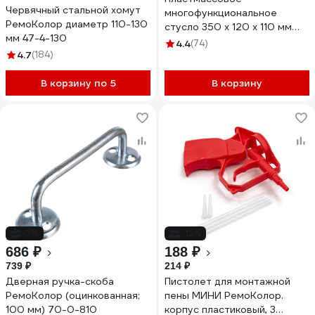
Червячный стальной хомут
многофункциональное
РемоКолор диаметр 110-130
стусло 350 x 120 х 110 мм
мм 47-4-130
РемоКолор 42-4-535
4.4
(74)
4.7
(184)
В корзину по 5
В корзину
-7%
-12%
686 ₽
188 ₽
739 ₽
214 ₽
Дверная ручка-скоба
Пистолет для монтажной
РемоКолор (оцинкованная;
пены МИНИ РемоКолор.
100 мм) 70-0-810
корпус пластиковый, 3