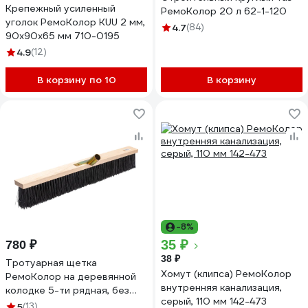
Крепежный усиленный
РемоКолор 20 л 62-1-120
уголок РемоКолор KUU 2 мм,
4.7
(84)
90x90x65 мм 710-0195
4.9
(12)
В корзину по 10
В корзину
-8%
35 ₽
780 ₽
38 ₽
Тротуарная щетка
Хомут (клипса) РемоКолор
РемоКолор на деревянной
внутренняя канализация,
колодке 5-ти рядная, без
серый, 110 мм 142-473
черенка, 600 мм 60-2-114
5
(13)