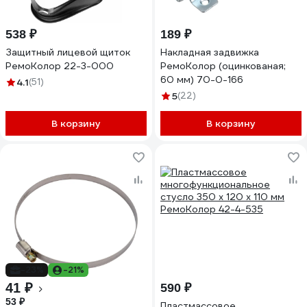
538 ₽
189 ₽
Защитный лицевой щиток
Накладная задвижка
РемоКолор 22-3-000
РемоКолор (оцинкованая;
60 мм) 70-0-166
4.1
(51)
5
(22)
В корзину
В корзину
-23%
-21%
41 ₽
590 ₽
53 ₽
Пластмассовое