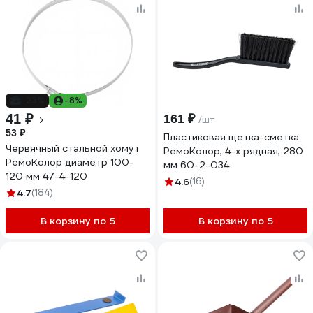
-23%
-8%
41 ₽
161 ₽
/шт
53 ₽
Пластиковая щетка-сметка
Червячный стальной хомут
РемоКолор, 4-х рядная, 280
РемоКолор диаметр 100-
мм 60-2-034
120 мм 47-4-120
4.6
(16)
4.7
(184)
В корзину по 5
В корзину по 5