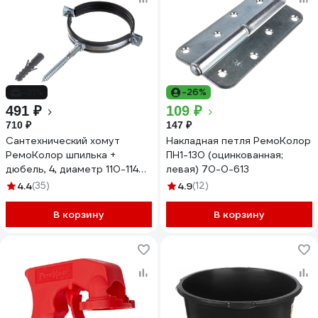
-31%
-26%
491 ₽
109 ₽
710 ₽
147 ₽
Сантехнический хомут
Накладная петля РемоКолор
РемоКолор шпилька +
ПН1-130 (оцинкованная;
дюбель, 4, диаметр 110-114
левая) 70-0-613
мм 47-5-094
4.4
(35)
4.9
(12)
В корзину
В корзину