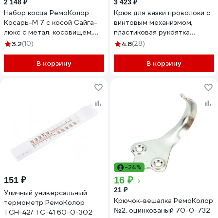
2 148 ₽
3 423 ₽
Набор косца РемоКолор
Крюк для вязки проволоки с
Косарь-М 7 с косой Сайга-
винтовым механизмом,
люкс с метал. косовищем,
пластиковая рукоятка
66-0-004
РемоКолор 26-6-002
3.2
(10)
4.8
(28)
В корзину
В корзину
-24%
16 ₽
151 ₽
21 ₽
Уличный универсальный
Крючок-вешалка РемоКолор
термометр РемоКолор
№2, оцинкованый 70-0-732
ТСН-42/ ТС-41 60-0-302