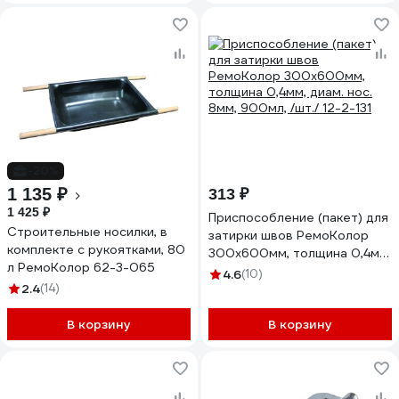
-20%
1 135 ₽
313 ₽
1 425 ₽
Приспособление (пакет) для
Строительные носилки, в
затирки швов РемоКолор
комплекте с рукоятками, 80
300х600мм, толщина 0,4мм,
л РемоКолор 62-3-065
диам. нос. 8мм, 900мл, /шт./
4.6
(10)
2.4
(14)
12-2-131
В корзину
В корзину