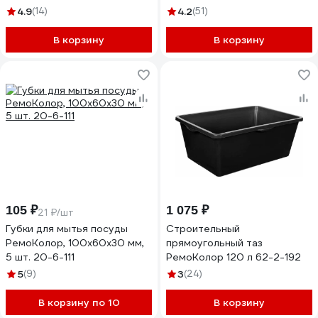
сменные трубочки, 3
4.9
(14)
4.2
(51)
колпачка, трубочки 160мм, /
шт./ 23-7-006
В корзину
В корзину
105 ₽
1 075 ₽
21 ₽/шт
Губки для мытья посуды
Строительный
РемоКолор, 100x60x30 мм,
прямоугольный таз
5 шт. 20-6-111
РемоКолор 120 л 62-2-192
5
(9)
3
(24)
В корзину по 10
В корзину