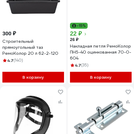
-15%
22 ₽
300 ₽
26 ₽
Строительный
Накладная петля РемоКолор
прямоугольный таз
ПН5-40 оцинкованная 70-0-
РемоКолор 20 л 62-2-120
604
4.7
(140)
4.7
(35)
В корзину
В корзину