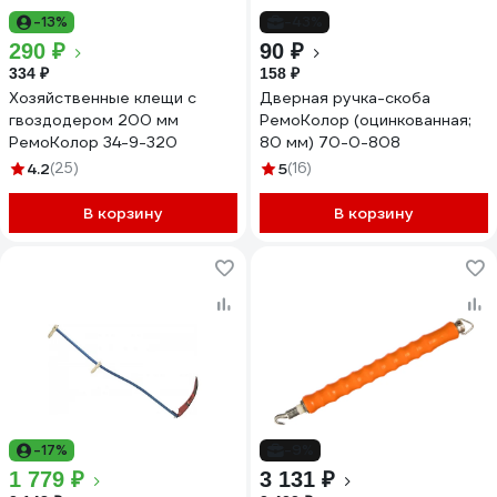
-13%
-43%
290 ₽
90 ₽
334 ₽
158 ₽
Хозяйственные клещи с
Дверная ручка-скоба
гвоздодером 200 мм
РемоКолор (оцинкованная;
РемоКолор 34-9-320
80 мм) 70-0-808
4.2
(25)
5
(16)
В корзину
В корзину
-17%
-9%
1 779 ₽
3 131 ₽