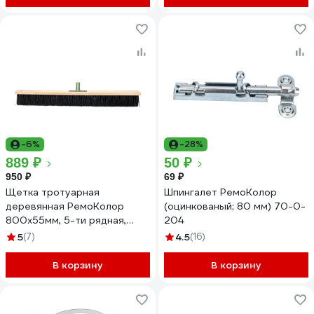
-6%
-28%
889 ₽
50 ₽
950 ₽
69 ₽
Щетка тротуарная
Шпингалет РемоКолор
деревянная РемоКолор
(оцинкованый; 80 мм) 70-0-
800х55мм, 5-ти рядная,
204
металлическая тулейка, без
5
(7)
4.5
(16)
черенка 60-2-116
В корзину
В корзину