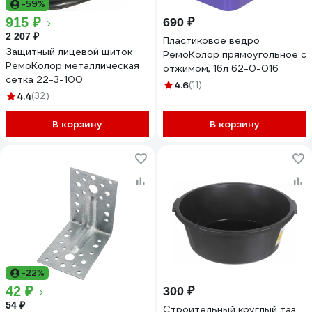
-59%
915 ₽
690 ₽
2 207 ₽
Пластиковое ведро
Защитный лицевой щиток
РемоКолор прямоугольное с
РемоКолор металлическая
отжимом, 16л 62-0-016
сетка 22-3-100
4.6
(11)
4.4
(32)
В корзину
В корзину
-22%
42 ₽
300 ₽
54 ₽
Строительный круглый таз