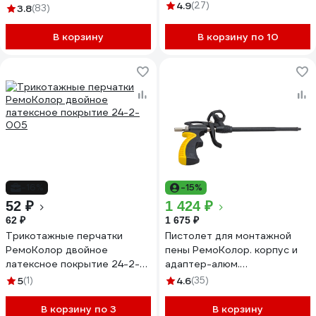
4.9
(27)
3.8
(83)
В корзину
В корзину по 10
-16%
-15%
52 ₽
1 424 ₽
62 ₽
1 675 ₽
Трикотажные перчатки
Пистолет для монтажной
РемоКолор двойное
пены РемоКолор. корпус и
латексное покрытие 24-2-
адаптер-алюм.
005
тефлон.покрытие,
5
(1)
4.6
(35)
двухкомп.рукоятка, 185мм, /
шт./ 23-7-001
В корзину по 3
В корзину