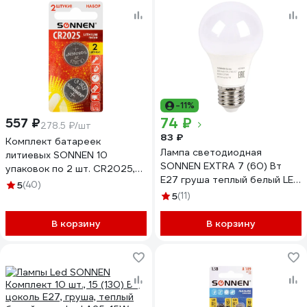
-11%
74 ₽
557 ₽
278.5 ₽/шт
83 ₽
Комплект батареек
Лампа светодиодная
литиевых SONNEN 10
SONNEN EXTRA 7 (60) Вт
упаковок по 2 шт. CR2025,
Е27 груша теплый белый LED
таблетки, дисковые,
5
(40)
A60-7W-2700-Е27, 457889
кнопочные, блист, 457139
5
(11)
В корзину
В корзину