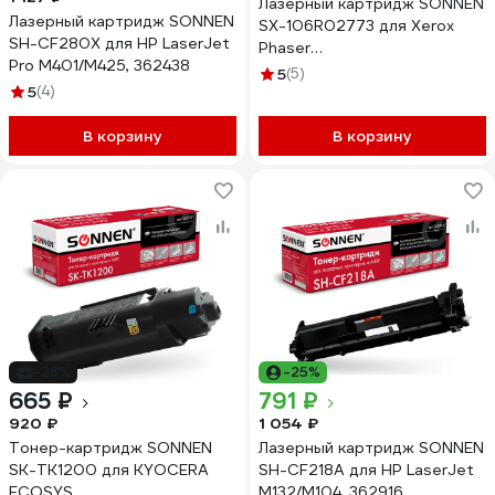
Лазерный картридж SONNEN
Лазерный картридж SONNEN
SX-106R02773 для Xerox
SH-CF280X для HP LaserJet
Phaser
Pro M401/M425, 362438
3020/3020BI/WC3025/3025BI
5
(5)
5
(4)
ресурс 1500 стр. 364085
В корзину
В корзину
-28%
-25%
665 ₽
791 ₽
920 ₽
1 054 ₽
Тонер-картридж SONNEN
Лазерный картридж SONNEN
SK-TK1200 для KYOCERA
SH-CF218A для HP LaserJet
ECOSYS
M132/M104, 362916