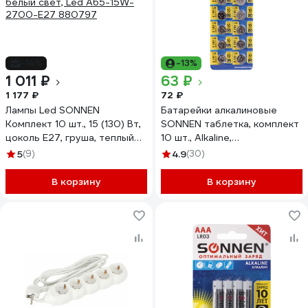
-14%
-13%
1 011 ₽
63 ₽
1 177 ₽
72 ₽
Лампы Led SONNEN
Батарейки алкалиновые
Комплект 10 шт., 15 (130) Вт,
SONNEN таблетка, комплект
цоколь Е27, груша, теплый
10 шт., Alkaline,
белый свет, Led A65-15W-
189A(G10,LR54), блистер,
5
(9)
4.9
(30)
2700-E27 880797
457136
В корзину
В корзину