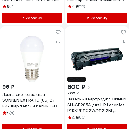
бел LED A60-10W-4000-
G45-10W-2700-Е14, 457909
5
(2)
4.9
(56)
Е27, 457893
В корзину
В корзину
-24%
600 ₽
96 ₽
785 ₽
Лампа светодиодная
Лазерный картридж SONNEN
SONNEN EXTRA 10 (85) Вт
SH-CE285A для HP LaserJet
E27 шар теплый белый LED
P1102/P1102W/M1212NF,
G45-10W-2700-Е27, 457913
5
(4)
362424
4.9
(86)