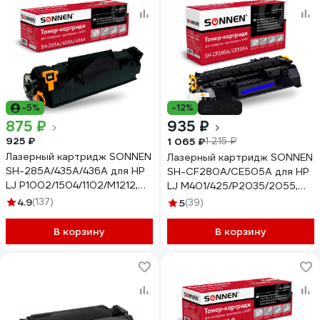
-5%
-12%
-23%
875 ₽
935 ₽
925 ₽
1 065 ₽
1 215 ₽
Лазерный картридж SONNEN
Лазерный картридж SONNEN
SH-285A/435A/436A для HP
SH-CF280A/CE505A для HP
LJ P1002/1504/1102/M1212,
LJ M401/425/P2035/2055,
362442
362441
4.9
(137)
5
(39)
В корзину
В корзину