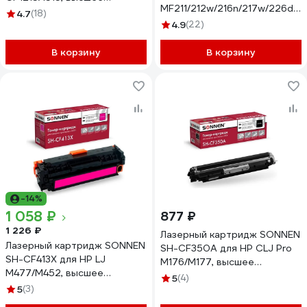
MF211/212w/216n/217w/226dn/
качество, пурпурный, 1400
4.7
(18)
362434
страниц 363957
4.9
(22)
В корзину
В корзину
-14%
1 058 ₽
877 ₽
1 226 ₽
Лазерный картридж SONNEN
Лазерный картридж SONNEN
SH-CF350A для HP СLJ Pro
SH-CF413X для HP LJ
M176/M177, высшее
M477/M452, высшее
качество, черный, 1300
5
(4)
качество, пурпурный, 6500
5
(3)
страниц 363950
страниц 363949