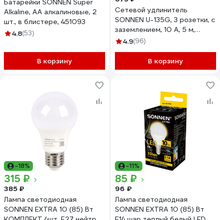
Батарейки SONNEN Super
Сетевой удлинитель
Alkaline, АА алкалиновые, 2
SONNEN U-135G, 3 розетки, c
шт., в блистере, 451093
заземлением, 10 А, 5 м,
4.8
(53)
511433
4.9
(96)
В корзину
В корзину
-18%
-11%
315 ₽
85 ₽
385 ₽
96 ₽
Лампа светодиодная
Лампа светодиодная
SONNEN EXTRA 10 (85) Вт
SONNEN EXTRA 10 (85) Вт
КОМПЛЕКТ 4шт. Е27 нейтр.
E14 шар теплый белый LED