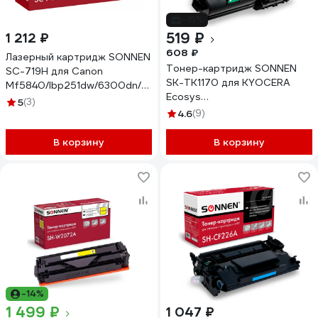
-15%
519 ₽
1 212 ₽
608 ₽
Лазерный картридж SONNEN
Тонер-картридж SONNEN
SC-719H для Canon
SK-TK1170 для KYOCERA
Mf5840/lbp251dw/6300dn/mf411dw,
Ecosys
ресурс 6500 стр. 364086
5
(3)
M2040DN/M2540DN/M2640ID
4.6
(9)
ресурс 7200 страниц
363319
В корзину
В корзину
-14%
1 499 ₽
1 047 ₽