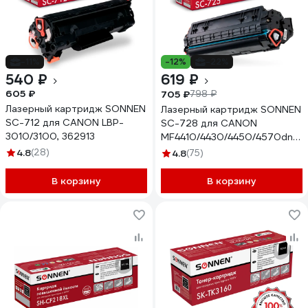
-11%
-12%
-22%
540 ₽
619 ₽
605 ₽
705 ₽
798 ₽
Лазерный картридж SONNEN
Лазерный картридж SONNEN
SC-712 для CANON LBP-
SC-728 для CANON
3010/3100, 362913
MF4410/4430/4450/4570dn/45
362431
4.8
(28)
4.8
(75)
В корзину
В корзину