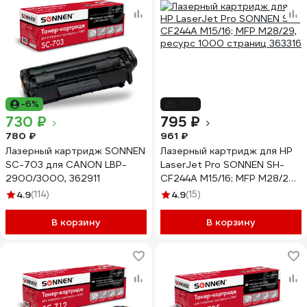
-6%
-17%
730 ₽
795 ₽
780 ₽
961 ₽
Лазерный картридж SONNEN
Лазерный картридж для HP
SC-703 для CANON LBP-
LaserJet Pro SONNEN SH-
2900/3000, 362911
CF244A M15/16; MFP M28/29,
ресурс 1000 страниц 363316
4.9
(114)
4.9
(15)
В корзину
В корзину