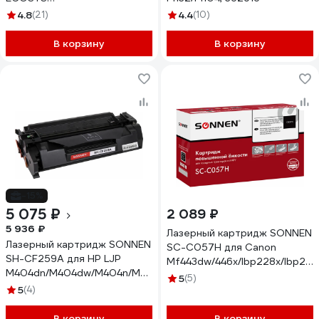
P2335/M2235dn/M2735dn/M2835dw
4.8
(21)
4.4
(10)
363317
В корзину
В корзину
-15%
5 075 ₽
2 089 ₽
5 936 ₽
Лазерный картридж SONNEN
Лазерный картридж SONNEN
SC-С057H для Canon
SH-CF259A для HP LJP
Mf443dw/446x/lbp228x/lbp226
M404dn/M404dw/M404n/M428dw/M428fdn/M428fdw/M304a
ресурс 10000 стр. 364095
5
(5)
ресурс 3000 страниц
5
(4)
364098
В корзину
В корзину