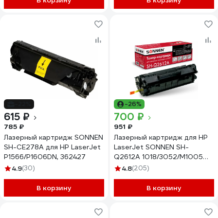
В корзину
В корзину
-22%
-26%
615 ₽
700 ₽
785 ₽
951 ₽
Лазерный картридж SONNEN
Лазерный картридж для HP
SH-CE278A для HP LaserJet
LaserJet SONNEN SH-
P1566/P1606DN, 362427
Q2612A 1018/3052/М1005
362425
4.9
(30)
4.8
(205)
В корзину
В корзину