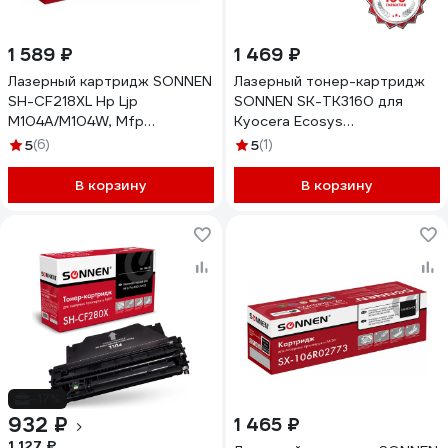
1 589 ₽
1 469 ₽
Лазерный картридж SONNEN
Лазерный тонер-картридж
SH-CF218XL Hp Ljp
SONNEN SK-TK3160 для
M104A/M104W, Mfp
Kyocera Ecosys
M132FW/M132FN/M132NW/M132A,
P3045dn/P3050dn/P3060dn/M
5
(6)
5
(1)
ресурс 6000 стр. 364106
ресурс 12500 стр. 364080
В корзину
В корзину
-17%
932 ₽
1 465 ₽
1 127 ₽