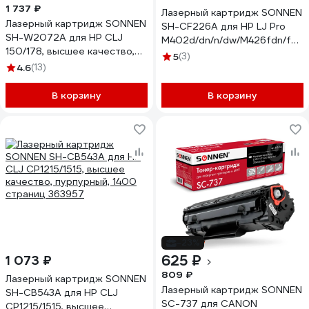
1 737 ₽
Лазерный картридж SONNEN
Лазерный картридж SONNEN
SH-CF226A для HP LJ Pro
SH-W2072A для HP СLJ
M402d/dn/n/dw/M426fdn/fdw,
150/178, высшее качество,
362430
5
(3)
желтый, 700 страниц
4.6
(13)
363968
В корзину
В корзину
-23%
625 ₽
1 073 ₽
809 ₽
Лазерный картридж SONNEN
Лазерный картридж SONNEN
SH-CB543A для HP СLJ
SC-737 для CANON
CP1215/1515, высшее