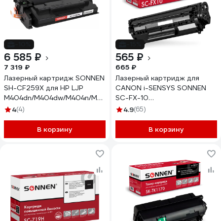
-10%
-15%
6 585 ₽
565 ₽
7 319 ₽
665 ₽
Лазерный картридж SONNEN
Лазерный картридж для
SH-CF259X для HP LJP
CANON i-SENSYS SONNEN
M404dn/M404dw/M404n/M428dw/M428fdn/M304a
SC-FX-10
ресурс 10000 страниц
MF4018/4120/40/50/4270
4
(4)
4.9
(65)
364097
362432
В корзину
В корзину