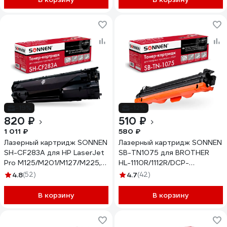
-19%
-12%
820 ₽
510 ₽
1 011 ₽
580 ₽
Лазерный картридж SONNEN
Лазерный картридж SONNEN
SH-CF283A для HP LaserJet
SB-TN1075 для BROTHER
Pro M125/M201/M127/M225,
HL-1110R/1112R/DCP-
362426
1512/MFC-1815, 362909
4.8
(52)
4.7
(42)
В корзину
В корзину