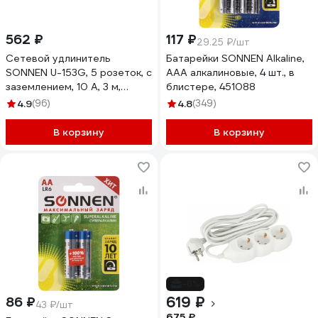
562 ₽
117 ₽
29.25 ₽/шт
Сетевой удлинитель
Батарейки SONNEN Alkaline,
SONNEN U-153G, 5 розеток, c
AAA алкалиновые, 4 шт., в
заземлением, 10 А, 3 м,
блистере, 451088
511436
4.9
(96)
4.8
(349)
В корзину
В корзину
-8%
619 ₽
86 ₽
43 ₽/шт
675 ₽