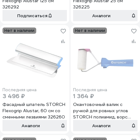
Flexogrip Alustar 125 см
Flexogrip Alustar 25 см
326292
326225
Подписаться
Аналоги
Нет в наличии
Нет в наличии
Последняя цена
Последняя цена
3 496 ₽
1 364 ₽
Фасадный шпатель STORCH
Окантовочный валик с
Flexogrip Alustar, 60 см со
ручкой для ровных углов
сменными лезвиями 326260
STORCH полиамид, ворс
11мм, 25х100 мм 151010
Аналоги
Аналоги