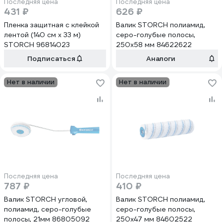
Последняя цена
Последняя цена
431 ₽
626 ₽
Пленка защитная c клейкой
Валик STORCH полиамид,
лентой (140 см х 33 м)
серо-голубые полосы,
STORCH 96814023
250х58 мм 84622622
Подписаться
Аналоги
Нет в наличии
Нет в наличии
Последняя цена
Последняя цена
787 ₽
410 ₽
Валик STORCH угловой,
Валик STORCH полиамид,
полиамид, серо-голубые
серо-голубые полосы,
полосы, 21мм 86805092
250х47 мм 84602522