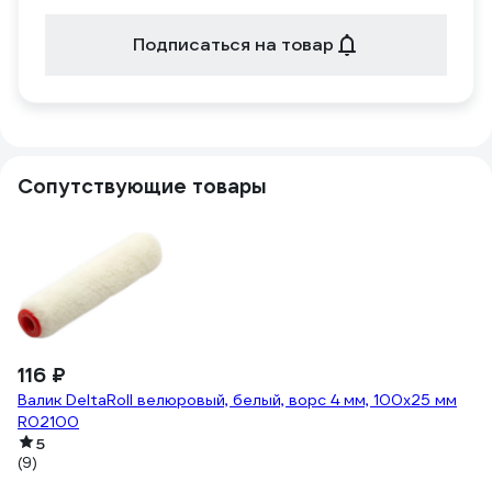
Подписаться на товар
Сопутствующие товары
116 ₽
-
9
Валик DeltaRoll велюровый, белый, ворс 4 мм, 100х25 мм
R02100
1 
С
5
(9)
м