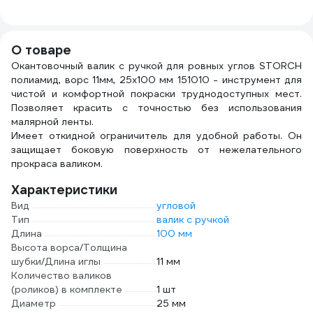
(2
О товаре
Окантовочный валик с ручкой для ровных углов STORCH
полиамид, ворс 11мм, 25х100 мм 151010 - инструмент для
чистой и комфортной покраски труднодоступных мест.
Позволяет красить с точностью без использования
малярной ленты.
Имеет откидной ограничитель для удобной работы. Он
защищает боковую поверхность от нежелательного
прокраса валиком.
Характеристики
Вид
угловой
Тип
валик с ручкой
Длина
100 мм
Высота ворса/Толщина
шубки/Длина иглы
11 мм
Количество валиков
(роликов) в комплекте
1 шт
Диаметр
25 мм