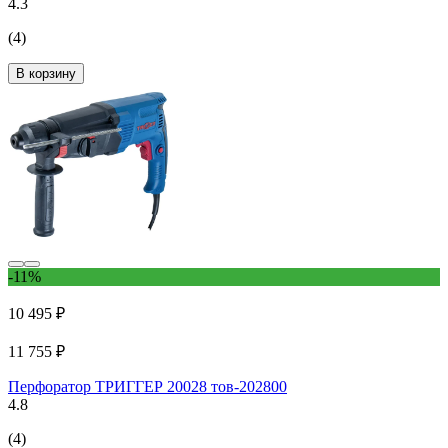
4.3
(4)
В корзину
-11%
10 495 ₽
11 755 ₽
Перфоратор ТРИГГЕР 20028 тов-202800
4.8
(4)