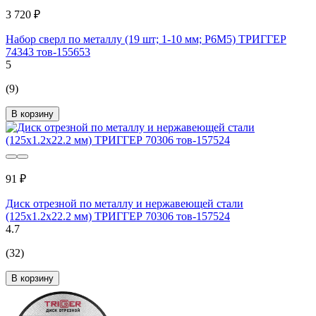
3 720 ₽
Набор сверл по металлу (19 шт; 1-10 мм; P6M5) ТРИГГЕР
74343 тов-155653
5
(9)
В корзину
91 ₽
Диск отрезной по металлу и нержавеющей стали
(125х1.2х22.2 мм) ТРИГГЕР 70306 тов-157524
4.7
(32)
В корзину