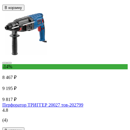
В корзину
-14%
8 467 ₽
9 195 ₽
9 817 ₽
Перфоратор ТРИГГЕР 20027 тов-202799
4.8
(4)