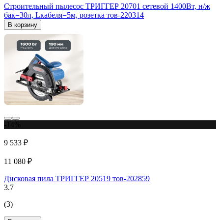
Строительный пылесос ТРИГГЕР 20701 сетевой 1400Вт, н/ж
бак=30л, Lкабеля=5м, розетка тов-220314
В корзину
-14%
9 533 ₽
11 080 ₽
Дисковая пила ТРИГГЕР 20519 тов-202859
3.7
(3)