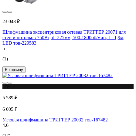
23 048 ₽
Шлифмашина эксцентриковая сетевая ТРИГГЕР 20071 для
стен и потолков 750Вт, d=225мм, 500-1800об/мин, L=1,9м,
LED тов-229583
5
(1)
В корзину
-7%
5 589 ₽
6 005 ₽
Угловая шлифмашина ТРИГГЕР 20032 тов-167482
4.6
(17)