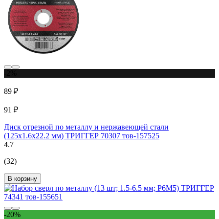
-2%
89 ₽
91 ₽
Диск отрезной по металлу и нержавеющей стали
(125х1.6х22.2 мм) ТРИГГЕР 70307 тов-157525
4.7
(32)
В корзину
-20%