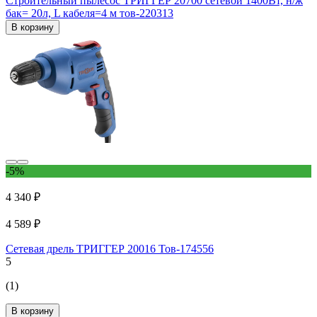
Строительный пылесос ТРИГГЕР 20700 сетевой 1400Вт, н/ж
бак= 20л, L кабеля=4 м тов-220313
В корзину
-5%
4 340 ₽
4 589 ₽
Сетевая дрель ТРИГГЕР 20016 Тов-174556
5
(1)
В корзину