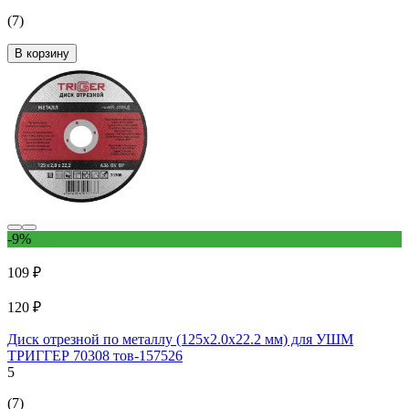
(7)
В корзину
-9%
109 ₽
120 ₽
Диск отрезной по металлу (125х2.0х22.2 мм) для УШМ
ТРИГГЕР 70308 тов-157526
5
(7)