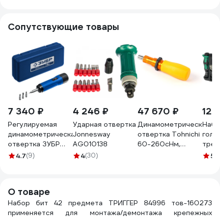
Сопутствующие товары
7 340 ₽
4 246 ₽
47 670 ₽
12 
Регулируемая
Ударная отвертка
Динамометрическая
Набо
динамометрическая
Jonnesway
отвертка Tohnichi
голо
отвертка ЗУБР
AG010138
60-260сНм,
трещ
Профессионал 1-6
RTD260CN
отвё
4.7
(9)
4
(30)
5
(
Нм 64015
бито
WERA
PLUS 
О товаре
пред
Набор бит 42 предмета ТРИГГЕР 84996 тов-160273
Easy
применяется для монтажа/демонтажа крепежных