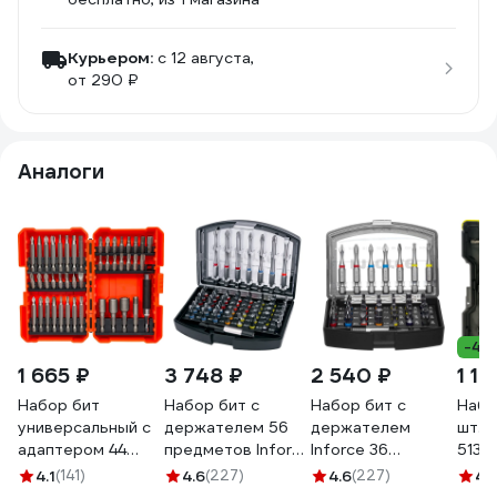
Курьером:
c 12 августа,
от 290 ₽
Аналоги
-40
1 665 ₽
3 748 ₽
2 540 ₽
1 19
Набор бит
Набор бит с
Набор бит с
Набо
универсальный с
держателем 56
держателем
шт.) 
адаптером 44
предметов Inforce
Inforce 36
5132
предмета Gigant
11-01-288
предметов 11-01-
4.1
(141)
4.6
(227)
4.6
(227)
4.1
G-11444
287