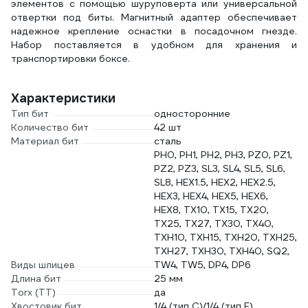
элементов с помощью шуруповерта или универсальной
отвертки под биты. Магнитный адаптер обеспечивает
надежное крепление оснастки в посадочном гнезде.
Набор поставляется в удобном для хранения и
транспортировки боксе.
Характеристики
Тип бит
односторонние
Количество бит
42 шт
Материал бит
сталь
PH0, PH1, PH2, PH3, PZ0, PZ1,
PZ2, PZ3, SL3, SL4, SL5, SL6,
SL8, HEX1.5, HEX2, HEX2.5,
HEX3, HEX4, HEX5, HEX6,
HEX8, TX10, TX15, TX20,
TX25, TX27, TX30, TX40,
TXH10, TXH15, TXH20, TXH25,
TXH27, TXH30, TXH40, SQ2,
Виды шлицев
TW4, TW5, DP4, DP6
Длина бит
25 мм
Torx (TT)
да
Хвостовик бит
1/4 (тип С)/1/4 (тип Е)