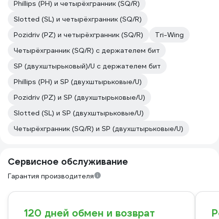
Phillips (PH) и четырёхгранник (SQ/R)
Slotted (SL) и четырёхгранник (SQ/R)
Pozidriv (PZ) и четырёхгранник (SQ/R)
Tri-Wing
Четырёхгранник (SQ/R) с держателем бит
SP (двухштырьковый)/U с держателем бит
Phillips (PH) и SP (двухштырьковые/U)
Pozidriv (PZ) и SP (двухштырьковые/U)
Slotted (SL) и SP (двухштырьковые/U)
Четырёхгранник (SQ/R) и SP (двухштырьковые/U)
Сервисное обслуживание
Гарантия производителя
120 дней обмен и возврат
Р