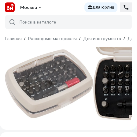
Москва
Для юрлиц
Поиск в каталоге
Главная
/
Расходные материалы
/
Для инструмента
/
Для