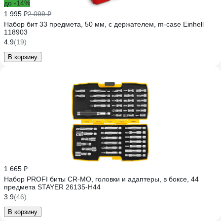
до -14%
1 995 ₽
2 099 ₽
Набор бит 33 предмета, 50 мм, с держателем, m-case Einhell
118903
4.9
(19)
В корзину
1 665 ₽
Набор PROFI биты CR-MO, головки и адаптеры, в боксе, 44
предмета STAYER 26135-H44
3.9
(46)
В корзину