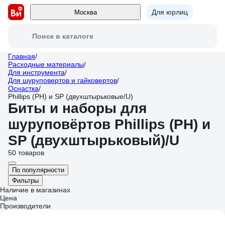
Для юрлиц
Москва
Поиск в каталоге
Главная
/
Расходные материалы
/
Для инструмента
/
Для шуруповертов и гайковертов
/
Оснастка
/
Phillips (PH) и SP (двухштырьковые/U)
Биты и наборы для
шуруповёртов Phillips (PH) и
SP (двухштырьковый)/U
50 товаров
По популярности
Фильтры
Наличие в магазинах
Цена
Производители