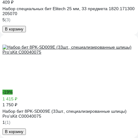
409 ₽
Набор специальных бит Elitech 25 мм, 33 предмета 1820.171300
205070
5
(3)
В корзину
-19%
1 415 ₽
1 750 ₽
Набор бит 8PK-SD009E (33шт., специализированные шлицы)
Pro'sKit C00040075
1
(1)
В корзину