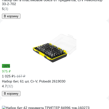
Набор бит в пластиковом боксе 67 предметов, CrV РемоКолор
33-2-702
5
(3)
В корзину
-16%
975 ₽
1 025 ₽
1 167 ₽
Набор бит, 61 шт, Cr-V, Pobedit 2619030
4.7
(32)
В корзину