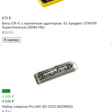
875 ₽
Биты CR-V, с магнитным адаптером, 61 предмет STAYER
SuperUniversal 26084-H61
4.1
(55)
В корзину
-24%
3 440 ₽
4 526 ₽
Набор отверток Pro'sKit SD-2310 00208563
4.2
(6)