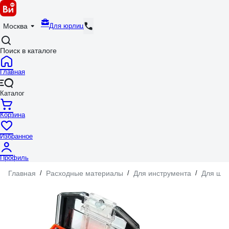
Для юрлиц
Москва
Поиск в каталоге
Главная
Каталог
Корзина
Избранное
Профиль
Главная
/
Расходные материалы
/
Для инструмента
/
Для шур