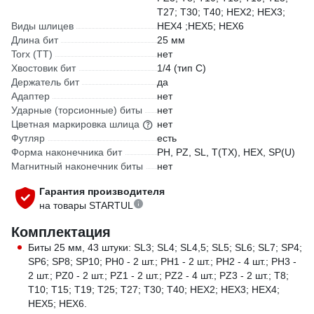
T27; T30; T40; HEX2; HEX3;
Виды шлицев
HEX4 ;HEX5; HEX6
Длина бит
25 мм
Torx (TT)
нет
Хвостовик бит
1/4 (тип С)
Держатель бит
да
Адаптер
нет
Ударные (торсионные) биты
нет
Цветная маркировка шлица
нет
Футляр
есть
Форма наконечника бит
PH, PZ, SL, T(TX), HEX, SP(U)
Магнитный наконечник биты
нет
Гарантия производителя
на товары STARTUL
Комплектация
Биты 25 мм, 43 штуки: SL3; SL4; SL4,5; SL5; SL6; SL7; SP4;
SP6; SP8; SP10; PH0 - 2 шт.; PH1 - 2 шт.; PH2 - 4 шт.; PH3 -
2 шт.; PZ0 - 2 шт.; PZ1 - 2 шт.; PZ2 - 4 шт.; PZ3 - 2 шт.; T8;
T10; T15; T19; T25; T27; T30; T40; HEX2; HEX3; HEX4;
HEX5; HEX6.