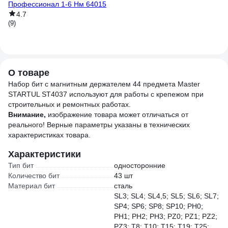
Профессионал 1-6 Нм 64015
43
4.7
(9)
(6)
О товаре
Набор бит с магнитным держателем 44 предмета Master
STARTUL ST4037 используют для работы с крепежом при
строительных и ремонтных работах.
Внимание,
изображение товара может отличаться от
реального! Верные параметры указаны в технических
характеристиках товара.
Характеристики
Тип бит
односторонние
Количество бит
43 шт
Материал бит
сталь
SL3; SL4; SL4,5; SL5; SL6; SL7;
SP4; SP6; SP8; SP10; PH0;
PH1; PH2; PH3; PZ0; PZ1; PZ2;
PZ3; T8; T10; T15; T19; T25;