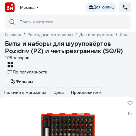
Москва
Для юрлиц
Поиск в каталоге
Главная
/
Расходные материалы
/
Для инструмента
/
Для шур
Биты и наборы для шуруповёртов
Pozidriv (PZ) и четырёхгранник (SQ/R)
108 товаров
По популярности
Фильтры
Наличие в магазинах
Цена
Производители