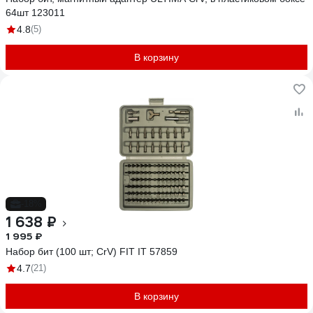
64шт 123011
4.8
(5)
В корзину
-18%
1 638 ₽
1 995 ₽
Набор бит (100 шт; CrV) FIT IT 57859
4.7
(21)
В корзину