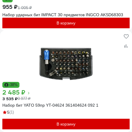
955 ₽
1 005 ₽
Набор ударных бит IMPACT 30 предметов INGCO AKSD68303
В корзину
-38%
2 485 ₽
3 535 ₽
3 977 ₽
Набор бит YATO 59пр YT-04624 361404624 092 1
5
(1)
В корзину