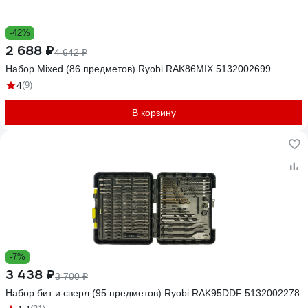
-42%
2 688 ₽
4 642 ₽
Набор Mixed (86 предметов) Ryobi RAK86MIX 5132002699
4
(9)
В корзину
-7%
3 438 ₽
3 700 ₽
Набор бит и сверл (95 предметов) Ryobi RAK95DDF 5132002278