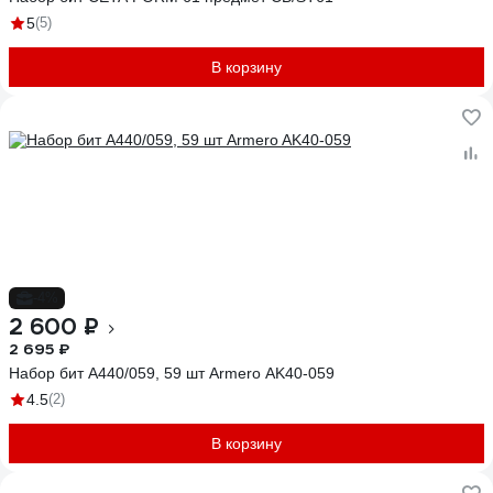
5
(5)
В корзину
-4%
2 600 ₽
2 695 ₽
Набор бит A440/059, 59 шт Armero AK40-059
4.5
(2)
В корзину