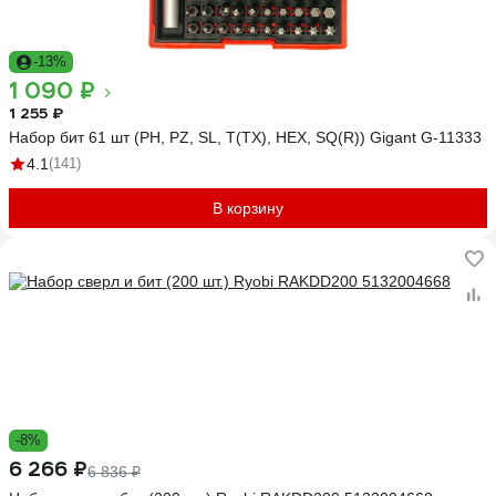
-13%
1 090 ₽
1 255 ₽
Набор бит 61 шт (PH, PZ, SL, T(TX), HEX, SQ(R)) Gigant G-11333
4.1
(141)
В корзину
-8%
6 266 ₽
6 836 ₽