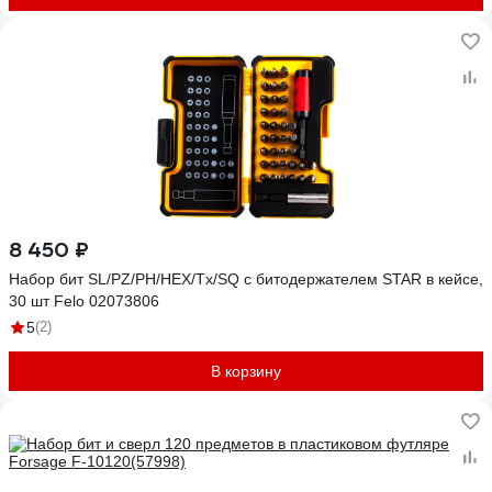
8 450 ₽
Набор бит SL/PZ/PH/HEX/Tx/SQ с битодержателем STAR в кейсе,
30 шт Felo 02073806
5
(2)
В корзину