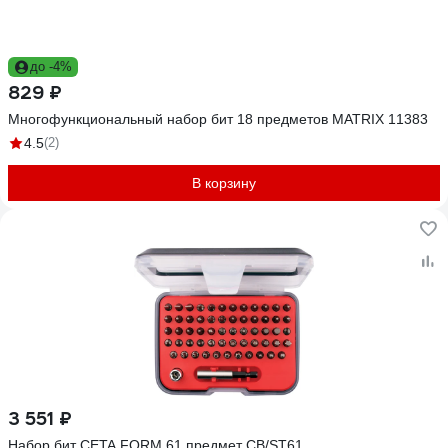
до -4%
829 ₽
Многофункциональный набор бит 18 предметов MATRIX 11383
4.5
(2)
В корзину
3 551 ₽
Набор бит CETA FORM 61 предмет CB/ST61