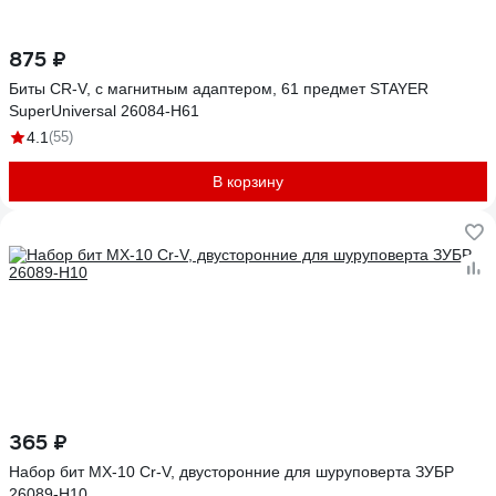
875 ₽
Биты CR-V, с магнитным адаптером, 61 предмет STAYER
SuperUniversal 26084-H61
4.1
(55)
В корзину
365 ₽
Набор бит МХ-10 Cr-V, двусторонние для шуруповерта ЗУБР
26089-H10