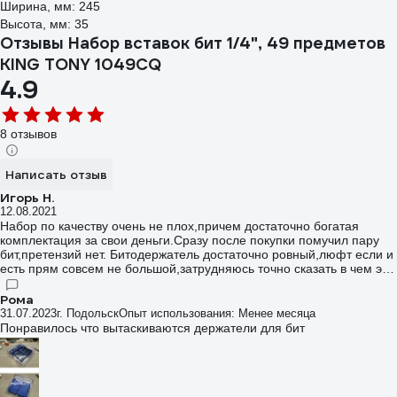
Ширина, мм: 245
Высота, мм: 35
Отзывы Набор вставок бит 1/4", 49 предметов
KING TONY 1049CQ
4.9
8 отзывов
Написать отзыв
Игорь Н.
12.08.2021
Набор по качеству очень не плох,причем достаточно богатая
комплектация за свои деньги.Сразу после покупки помучил пару
бит,претензий нет. Битодержатель достаточно ровный,люфт если и
есть прям совсем не большой,затрудняюсь точно сказать в чем это
выражается:осевое отклонение визуально как-бы есть
небольшое,но на работе это никак не сказывается. Есть два
Рома
переходника: на 1/4 с шариком и наоборот на биты,достаточно
31.07.2023
г. Подольск
Опыт использования: Менее месяца
удобно,если есть набор другого инструмента.Теперь по кейсу и
Понравилось что вытаскиваются держатели для бит
ложементам: кейс сделан из плотного пластика,защелка
прорезинена,воспользоватся удобноно,но губки кейса не заходят в
четверти крышки,а только встык,ни на что не влияет,просто ожидал
более точной подгонки,видимо литье пластика гуляет.Кейс
достаточно большой,в кейс от деволт 791 комфортно не