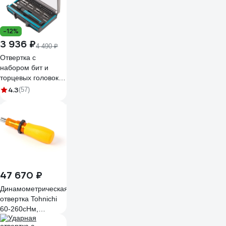
-12%
3 936 ₽
4 490 ₽
Отвертка с
набором бит и
торцевых головок
для точных работ
4.3
(57)
GROSS 48 шт.,
гибкий провод,
CrMo 11599
47 670 ₽
Динамометрическая
отвертка Tohnichi
60-260сНм,
RTD260CN