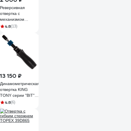
Реверсивная
отвертка с
механизмом
SmartPush GROSS
4.8
(13)
12 шт. S2 11611
13 150 ₽
Динамометрическая
отвертка KING
TONY серии "BIT"
1/4", 1,5-6,5 Нм
4.8
(6)
34011-2DG