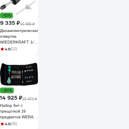
-10%
9 335 ₽
10 386 ₽
Динамометрическая
отвертка
WIEDERKRAFT 1/4
до 6 Нм WDK-
4.6
(22)
MS0106
-30%
14 925 ₽
21 472 ₽
Набор бит с
трещоткой 26
предметов WERA
WE-051045
4.6
(26)