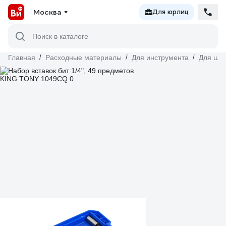
Москва
Для юрлиц
Поиск в каталоге
Главная
/
Расходные материалы
/
Для инструмента
/
Для шур