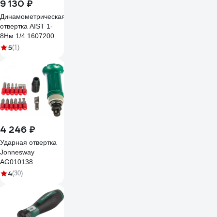
9 130 ₽
Динамометрическая
отвертка AIST 1-
8Нм 1/4 16072008
00-00013823
5
(1)
4 246 ₽
Ударная отвертка
Jonnesway
AG010138
4
(30)