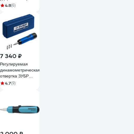
ложемент, 43шт
4.8
(6)
KING TONY 9-
4143FRV
7 340 ₽
Регулируемая
динамометрическая
отвертка ЗУБР
Профессионал 1-6
4.7
(9)
Нм 64015
2 000 ₽