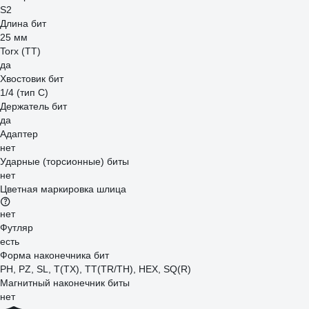
S2
Длина бит
25 мм
Torx (TT)
да
Хвостовик бит
1/4 (тип С)
Держатель бит
да
Адаптер
нет
Ударные (торсионные) биты
нет
Цветная маркировка шлица
нет
Футляр
есть
Форма наконечника бит
PH, PZ, SL, T(TX), TT(TR/TH), HEX, SQ(R)
Магнитный наконечник биты
нет