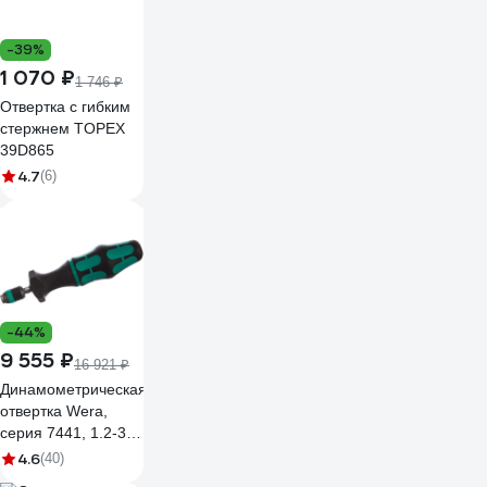
-39%
1 070 ₽
1 746 ₽
Отвертка с гибким
стержнем TOPEX
39D865
4.7
(6)
-44%
9 555 ₽
16 921 ₽
Динамометрическая
отвертка Wera,
серия 7441, 1.2-3.0
Нм, 1/4", WE-
4.6
(40)
074701