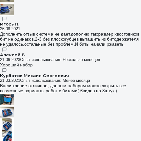
поместился.Ложементы сидят в кейсе плотно,сами изготовлены из
пластика,не прорезинены,как писали ниже(по крайней мере у
меня),поворотные извлекаются с усилием.Ложементы можно
переставить местами, место позволяет добавить еще,но взять их
Игорь Н.
негде.В целом набор оставляет приятное впечатление,твердую
26.08.2021
четверку точно заслуживает.
Дополнить отзыв система не дает,дополню так:размер хвостовиков
бит не одинаков,2-3 без плоскогубцев вытащить из битодержателя
не удалось,остальные без проблем.И биты начали ржаветь.
Алексей Б.
21.06.2023
Опыт использования: Несколько месяцев
Хороший набор
Курбатов Михаил Сергеевич
21.03.2021
Опыт использования: Менее месяца
Впечятление отличное, данным набором можно закрыть все
возможные варианты работ с битами( 6видов по 8штук )