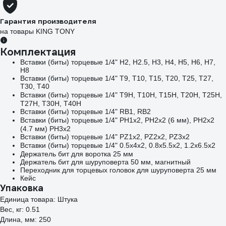
Гарантия производителя
на товары KING TONY
Комплектация
Вставки (биты) торцевые 1/4" H2, H2.5, H3, H4, H5, H6, H7,
H8
Вставки (биты) торцевые 1/4" Т9, Т10, Т15, Т20, Т25, Т27,
Т30, Т40
Вставки (биты) торцевые 1/4"
Т9H, Т10H, Т15H, Т20H, Т25H,
Т27H, Т30H, Т40H
Вставки (биты) торцевые 1/4" RB1, RB2
Вставки (биты) торцевые 1/4"
PH1х2, PH2х2 (6 мм), PH2х2
(4.7 мм) PH3х2
Вставки (биты) торцевые 1/4" PZ1х2, PZ2х2, PZ3х2
Вставки (биты) торцевые 1/4"
0.5х4х2, 0.8х5.5х2, 1.2х6.5х2
Держатель бит для воротка 25 мм
Держатель бит для шуруповерта 50 мм, магнитный
Переходник для торцевых головок для шуруповерта 25 мм
Кейс
Упаковка
Единица товара: Штука
Вес, кг: 0.51
Длина, мм: 250