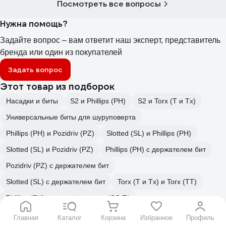
Посмотреть все вопросы
Нужна помощь?
Задайте вопрос – вам ответит наш эксперт, представитель
бренда или один из покупателей
Задать вопрос
Этот товар из подборок
Насадки и биты
S2 и Phillips (PH)
S2 и Torx (T и Tx)
Универсальные биты для шуруповерта
Phillips (PH) и Pozidriv (PZ)
Slotted (SL) и Phillips (PH)
Slotted (SL) и Pozidriv (PZ)
Phillips (PH) с держателем бит
Pozidriv (PZ) с держателем бит
Slotted (SL) с держателем бит
Torx (T и Tx) и Torx (TT)
Phillips (PH) и четырёхгранник (SQ/R)
Slotted (SL) и четырёхгранник (SQ/R)
Главная
Каталог
Корзина
Избранное
Профиль