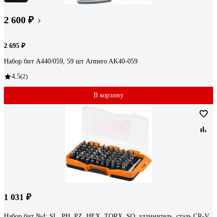
2 600 ₽
2 695 ₽
Набор бит A440/059, 59 шт Armero AK40-059
4.5
(2)
В корзину
1 031 ₽
Набор бит №4; SL, PH, PZ, HEX, TORX, SQ, удлинитель, сталь CR-V,