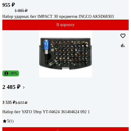
955 ₽
1 005 ₽
Набор ударных бит IMPACT 30 предметов INGCO AKSD68303
В корзину
-38%
2 485 ₽
3 535 ₽
3 977 ₽
Набор бит YATO 59пр YT-04624 361404624 092 1
5
(1)