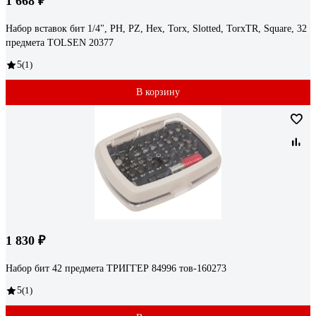
1 668 ₽
Набор вставок бит 1/4", PH, PZ, Hex, Torx, Slotted, TorxTR, Square, 32
предмета TOLSEN 20377
5
(1)
В корзину
1 830 ₽
Набор бит 42 предмета ТРИГГЕР 84996 тов-160273
5
(1)