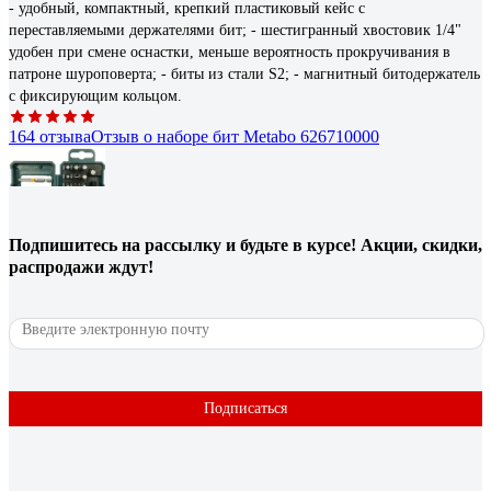
- удобный, компактный, крепкий пластиковый кейс с
переставляемыми держателями бит; - шестигранный хвостовик 1/4"
удобен при смене оснастки, меньше вероятность прокручивания в
патроне шуроповерта; - биты из стали S2; - магнитный битодержатель
с фиксирующим кольцом.
164 отзыва
Отзыв о наборе бит Metabo 626710000
Подпишитесь
на рассылку
и будьте в курсе! Акции, скидки,
Олег Б.
08.04.2019
распродажи ждут!
Цена, качество
116 отзывов
Отзыв о наборе бит Bosch 2.607.019.452
Подписаться
Петр П.
14.03.2021
Очень хороший набор для ремонта и строительства.