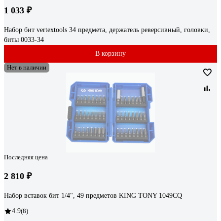
1 033 ₽
Набор бит vertextools 34 предмета, держатель реверсивный, головки,
биты 0033-34
В корзину
Нет в наличии
Последняя цена
2 810 ₽
Набор вставок бит 1/4", 49 предметов KING TONY 1049CQ
4.9
(8)