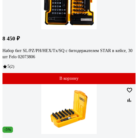
8 450 ₽
Набор бит SL/PZ/PH/HEX/Tx/SQ с битодержателем STAR в кейсе, 30
шт Felo 02073806
5
(2)
В корзину
-5%