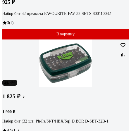
925 ₽
Набор бит 32 предмета FAVOURITE FAV 32 SETS 800110032
3
(1)
В корзину
-4%
1 825 ₽
1 900 ₽
Набор бит (32 шт; Ph/Pz/Sl/Т/HEX/Sq) D.BOR D-SET-32B-1
4.9
(15)