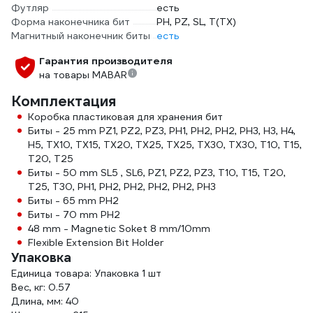
Футляр
есть
Форма наконечника бит
PH, PZ, SL, T(TX)
Магнитный наконечник биты
есть
Гарантия производителя
на товары MABAR
Комплектация
Коробка пластиковая для хранения бит
Биты - 25 mm PZ1, PZ2, PZ3, PH1, PH2, PH2, PH3, H3, H4,
H5, TX10, TX15, TX20, TX25, TX25, TX30, TX30, T10, T15,
T20, T25
Биты - 50 mm SL5 , SL6, PZ1, PZ2, PZ3, T10, T15, T20,
T25, T30, PH1, PH2, PH2, PH2, PH2, PH3
Биты - 65 mm PH2
Биты - 70 mm PH2
48 mm - Magnetic Soket 8 mm/10mm
Flexible Extension Bit Holder
Упаковка
Единица товара: Упаковка 1 шт
Вес, кг: 0.57
Длина, мм: 40