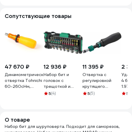
сталь S2 209065
мм) Зубр 26092-
H30
Сопутствующие товары
47 670 ₽
12 936 ₽
11 395 ₽
2 3
Динамометрическая
Набор бит и
Отвертка с
Удар
отвертка Tohnichi
головок с
регулировкой
4 би
60-260сНм,
трещоткой и
крутящего
1.97
RTD260CN
отвёрткой-
момента ProsKit
5
(4)
5
(5)
5
(
битодержателем
SD-T635-0112
WERA Tool-Check
00322516
PLUS 1 39
предмета, Take It
О товаре
Easy WE-049055
Набор бит для шуруповерта. Подходит для саморезов,