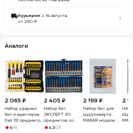
Курьером:
c 14 августа,
от 290 ₽
Аналоги
2 065 ₽
2 405 ₽
2 199 ₽
2 1
Набор ударных
Набор бит
Набор бит для
НАБО
бит и адаптеров
ЭКСПЕРТ 30
шуруповёрта
Шуру
Deli 39 предметов
предметов со
MABAR модели
MABA
в пластиковом
специальными
1*20 new PT26-
28P
4
(4)
4.3
(31)
кейсе DL251203
профилями (50
35PCS