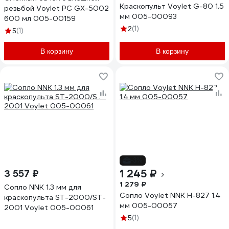
Краскопульт Voylet G-80 1.5
резьбой Voylet РС GX-5002
мм 005-00093
600 мл 005-00159
(1)
2
(1)
5
В корзину
В корзину
-3%
1 245 ₽
3 557 ₽
1 279 ₽
Сопло NNK 1.3 мм для
Сопло Voylet NNK H-827 1.4
краскопульта ST-2000/ST-
мм 005-00057
2001 Voylet 005-00061
(1)
5