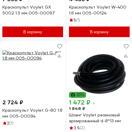
Краскопульт Voylet GХ
Краскопульт Voylet W-400
5002 1.5 мм 005-00097
1.6 мм 005-00124
(1)
5
В корзину
В корзину
-20%
1 472 ₽
2 724 ₽
1 848 ₽
Краскопульт Voylet G-80 1.8
Шланг Voylet резиновый
мм 005-00094
армированный d-8*13 мм
(1)
2
(2)
3.5