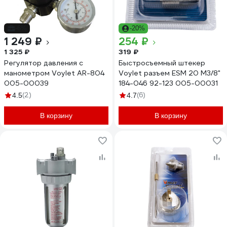
-6%
-20%
1 249 ₽
254 ₽
1 325 ₽
319 ₽
Регулятор давления c
Быстросъемный штекер
манометром Voylet AR-804
Voylet разъем ЕSМ 20 М3/8"
005-00039
184-046 92-123 005-00031
(2)
(6)
4.5
4.7
В корзину
В корзину