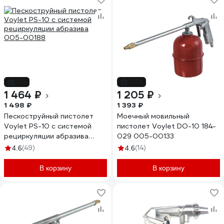
-2%
-13%
1 464 ₽
1 205 ₽
1 498 ₽
1 393 ₽
Пескоструйный пистолет
Моечный мовильный
Voylet PS-10 с системой
пистолет Voylet DО-10 184-
рециркуляции абразива
029 005-00133
005-00188
(49)
(14)
4.6
4.6
В корзину
В корзину