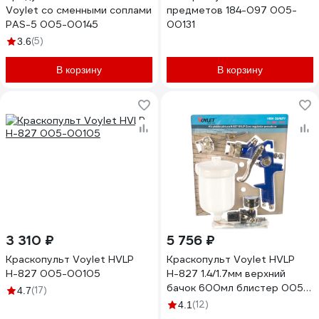
Voylet со сменными соплами
предметов 184-097 005-
PАS-5 005-00145
00131
(5)
3.6
В корзину
В корзину
3 310 ₽
5 756 ₽
Краскопульт Voylet HVLP
Краскопульт Voylet HVLP
Н-827 005-00105
Н-827 1.4/1.7мм верхний
бачок 600мл блистер 005-
(17)
4.7
00104
(12)
4.1