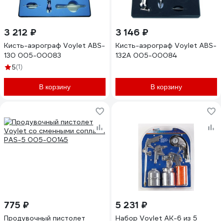
3 212 ₽
3 146 ₽
Кисть-аэрограф Voylet ABS-
Кисть-аэрограф Voylet ABS-
130 005-00083
132А 005-00084
(1)
5
В корзину
В корзину
775 ₽
5 231 ₽
Продувочный пистолет
Набор Voylet АК-6 из 5