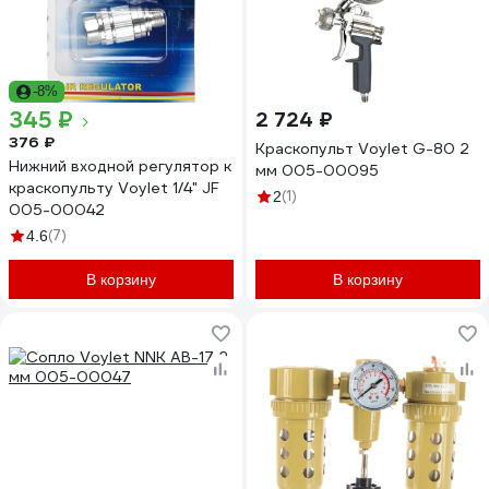
-8%
345 ₽
2 724 ₽
376 ₽
Краскопульт Voylet G-80 2
Нижний входной регулятор к
мм 005-00095
краскопульту Voylet 1/4" JF
(1)
2
005-00042
(7)
4.6
В корзину
В корзину