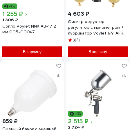
-4%
1 255 ₽
4 603 ₽
1 306 ₽
Фильтр редуктор-
Сопло Voylet NNK AB-17 2
регулятор с манометром +
мм 005-00047
лубрикатор Voylet 1/4" AFRL-
980 005-00073
(2)
3
В корзину
В корзину
-8%
2 515 ₽
859 ₽
2 724 ₽
Сменный бачок с внешней