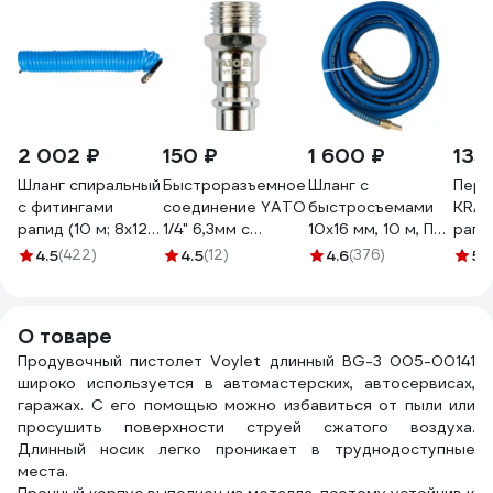
2 002 ₽
150 ₽
1 600 ₽
135
Шланг спиральный
Быстроразъемное
Шланг с
Пере
с фитингами
соединение YATO
быстросъемами
KRAF
рапид (10 м; 8x12
1/4" 6,3мм с
10х16 мм, 10 м, ПВХ
рапи
мм) FUBAG
внешней резьбой
ECO AHF-1010
0659
4.5
(422)
4.5
(12)
4.6
(376)
5
(1
170305
YT-2399
36992399 092 1
О товаре
Продувочный пистолет Voylet длинный BG-3 005-00141
широко используется в автомастерских, автосервисах,
гаражах. С его помощью можно избавиться от пыли или
просушить поверхности струей сжатого воздуха.
Длинный носик легко проникает в труднодоступные
места.