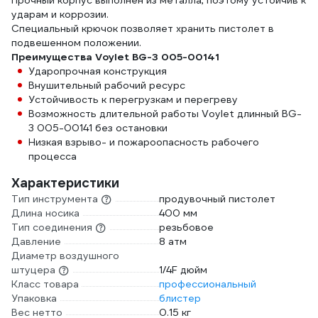
Прочный корпус выполнен из металла, поэтому устойчив к
ударам и коррозии.
Специальный крючок позволяет хранить пистолет в
подвешенном положении.
Преимущества Voylet BG-3 005-00141
Ударопрочная конструкция
Внушительный рабочий ресурс
Устойчивость к перегрузкам и перегреву
Возможность длительной работы Voylet длинный BG-
3 005-00141 без остановки
Низкая взрыво- и пожароопасность рабочего
процесса
Характеристики
Тип инструмента
продувочный пистолет
Длина носика
400 мм
Тип соединения
резьбовое
Давление
8 атм
Диаметр воздушного
штуцера
1/4F дюйм
Класс товара
профессиональный
Упаковка
блистер
Вес нетто
0.15 кг