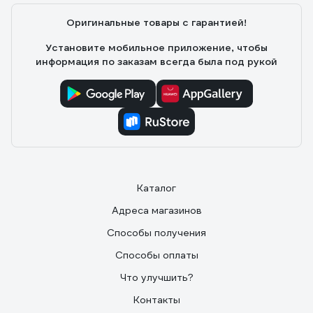
центру тяжести - Фары светят хорошо - Пластик
Оригинальные товары с гарантией!
корпуса крепкий - Нет бензина, масла, карбюратора,
нет вони и грязи - Требует минимума манипуляций по
Установите мобильное приложение, чтобы
приведению в рабочее состояние и уходу -
информация по заказам всегда была под рукой
Малошумный - Хорошо подходит для РЕГУЛЯРНОЙ
чистки дорожек
Каталог
Адреса магазинов
Способы получения
Способы оплаты
Что улучшить?
Контакты