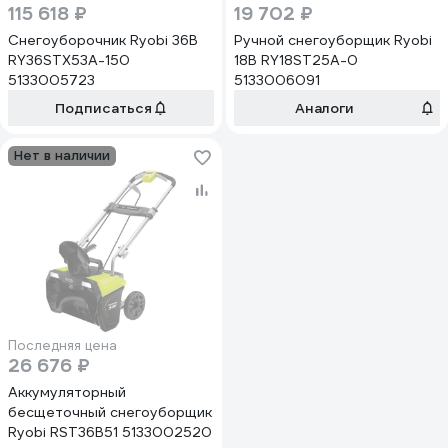
115 618 ₽
19 702 ₽
Снегоуборочник Ryobi 36В
Ручной снегоуборщик Ryobi
RY36STX53A-150
18В RY18ST25A-0
5133005723
5133006091
Подписаться
Аналоги
Нет в наличии
Последняя цена
26 676 ₽
Аккумуляторный
бесщеточный снегоуборщик
Ryobi RST36B51 5133002520