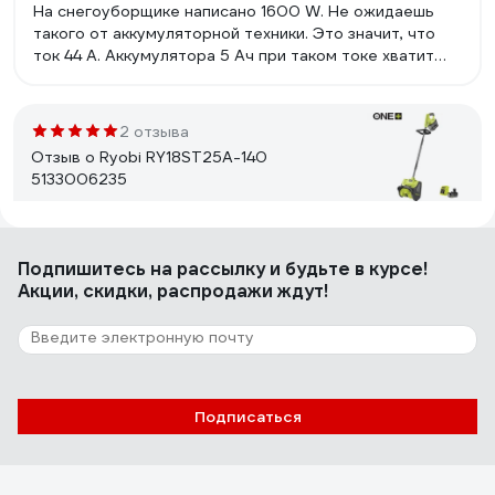
На снегоуборщике написано 1600 W. Не ожидаешь
такого от аккумуляторной техники. Это значит, что
ток 44 А. Аккумулятора 5 Ач при таком токе хватит
менее чем на 7 минут. Реально работает 20-30
минут. Это благодаря системе автоматической
регулировки мощности (в зависимости от нагрузки).
2 отзыва
Конкурирующая модель фирмы GreenWorks, видимо,
Отзыв о Ryobi RY18ST25A-140
имеет меньшую мощность, т.к. время работы у нее
5133006235
заявлено больше. Колеса у Ryobi побольше, чем у
GreenWorks. Снегоуборщик в сложенном состоянии
удобно переносить за ручку для переноски (вес 17 кг).
Андрей
14.03.2025
Подпишитесь
на рассылку
и будьте в курсе!
Довольно мощный апарат для своих габаритов
Акции, скидки, распродажи ждут!
5 отзывов
Отзыв о Ryobi RST36B51
Подписаться
Иван
01.04.2019
- Относительно лёгкий и сбалансированный по