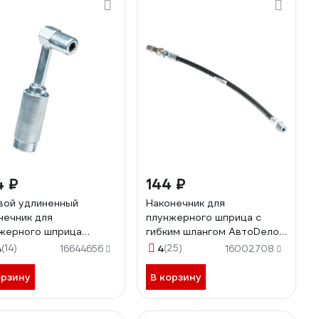
4 ₽
144 ₽
вой удлиненный
Наконечник для
нечник для
плунжерного шприца с
жерного шприца
гибким шлангом АвтоDело
DBERG NO9010
300 мм 42004 14126
4
(14)
4
(25)
16644656
16002708
орзину
В корзину