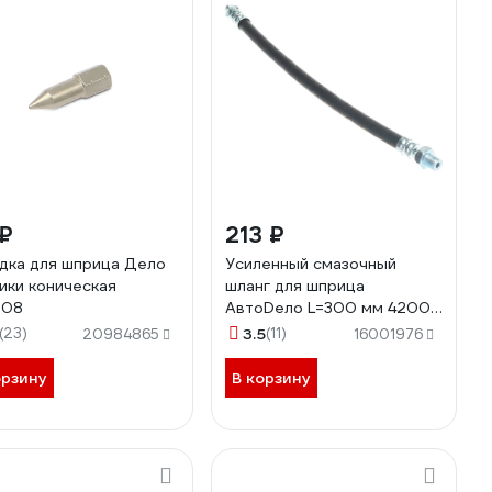
 ₽
213 ₽
дка для шприца Дело
Усиленный смазочный
ики коническая
шланг для шприца
908
АвтоDело L=300 мм 42003
13986
(23)
3.5
(11)
20984865
16001976
орзину
В корзину