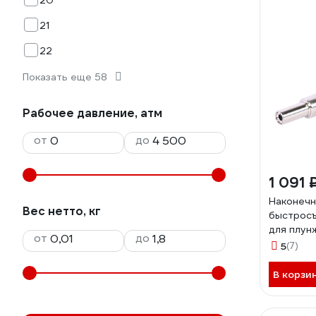
20
21
22
Показать еще 58
Рабочее давление, атм
от
до
1 091 
Наконечн
Вес нетто, кг
быстрос
для плун
от
до
насадка 
5
(7)
NORDBER
В корзи