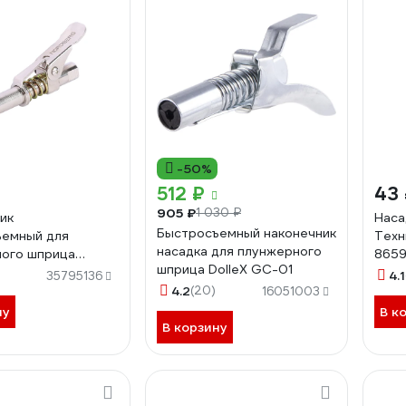
-50%
512 ₽
43
905 ₽
1 030 ₽
ик
Наса
Быстросъемный наконечник
ъемный для
Техн
насадка для плунжерного
ого шприца
865
шприца DolleX GC-01
G NO9015
4.1
35795136
4.2
(20)
16051003
ну
В к
В корзину