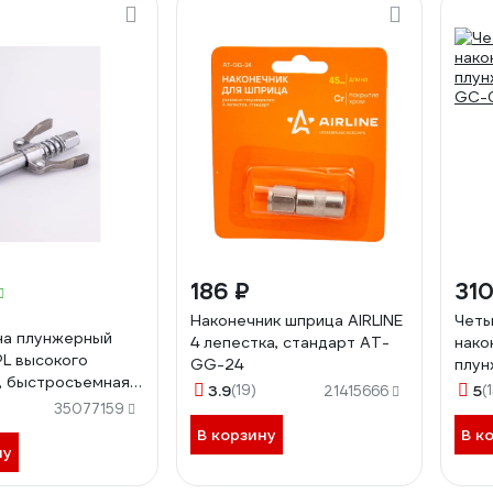
186 ₽
310
Наконечник шприца AIRLINE
Четы
на плунжерный
4 лепестка, стандарт AT-
нако
PL высокого
GG-24
плун
, быстросъемная с
GC-
3.9
(19)
5
(
21415666
коятками KQ-
35077159
В корзину
В к
ну