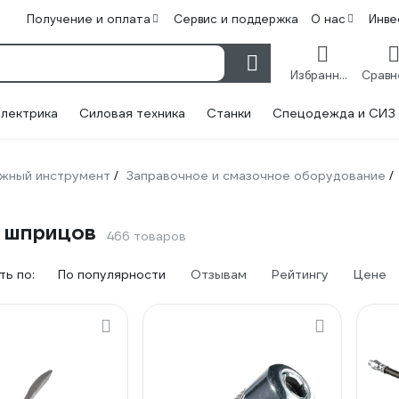
Получение и оплата
Сервис и поддержка
О нас
Инве
Избранное
лектрика
Силовая техника
Станки
Спецодежда и СИЗ
жный инструмент
Заправочное и смазочное оборудование
/
/
 шприцов
466 товаров
ь по:
По популярности
Отзывам
Рейтингу
Цене