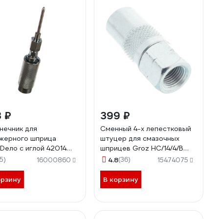
 ₽
399 ₽
нечник для
Сменный 4-х лепестковый
жерного шприца
штуцер для смазочных
Dело с иглой 42014
шприцев Groz HC/14/4/B
2
GR43500
15)
4.8
(36)
16000860
15474075
орзину
В корзину