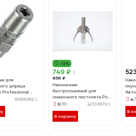
-13%
749 ₽
523
856 ₽
ик для
Нако
Наконечник
ого шприца
плун
быстросъемный для
 Professional
Авто
смазочного пистолета Рок
863
1087
4
(
15999382
Юнит GG P2
5
(18)
42103679
ну
В к
В корзину