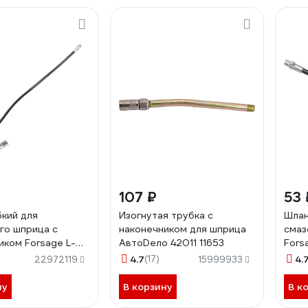
107 ₽
53 
бкий для
Изогнутая трубка с
Шлан
го шприца с
наконечником для шприца
смаз
иком Forsage L-
АвтоDело 42011 11653
Fors
-78068 51257
5125
4.7
(17)
4.
22972119
15999933
ну
В корзину
В к