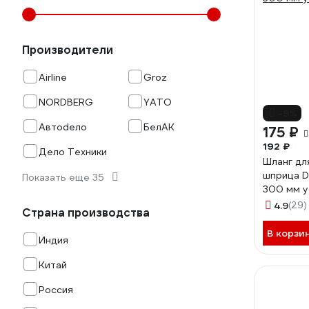
Производители
Airline
Groz
NORDBERG
YATO
-9%
Автоdело
БелАК
175 ₽
192 ₽
Дело Техники
Шланг дл
шприца D
Показать еще 35
300 мм 
4.9
(29)
Страна производства
В корзи
Индия
Китай
Россия