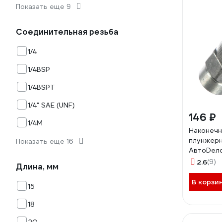
Показать еще 9
Соединительная резьба
1/4
1/4BSP
1/4BSPT
1/4" SAE (UNF)
146 ₽
1/4М
Наконечн
плунжерн
Показать еще 16
АвтоDело
42005 11
2.6
(9)
Длина, мм
В корзи
15
18