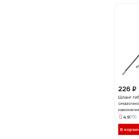
226 ₽
Шланг ги
смазочно
наконечн
500мм F
4.9
(13)
В корзи