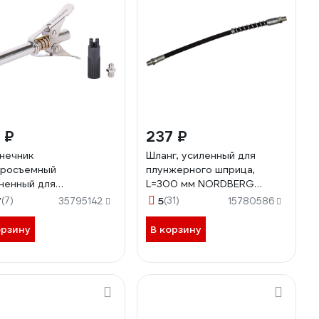
 ₽
237 ₽
нечник
Шланг, усиленный для
тросъемный
плунжерного шприца,
ненный для
L=300 мм NORDBERG
жерного шприца +
NO9312
7
(7)
5
(31)
35795142
15780586
дка для очистки
DBERG NO9017
орзину
В корзину