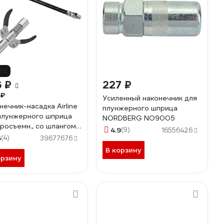
8%
 ₽
227 ₽
 ₽
Усиленный наконечник для
нечник-насадка Airline
плунжерного шприца
плунжерного шприца
NORDBERG NO9005
росъемн., со шлангом
4.9
(9)
16556426
м, нейлоновым
5
(4)
39677676
G555
В корзину
орзину