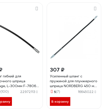
₽
307 ₽
г гибкий для
Усиленный шланг с
очного шприца
пружиной для плунжерного
age, L-300мм F-78067
шприца NORDBERG 450 мм
6 F-78067(51256)
NO9318
7
(100)
5
(7)
22972113
16645022
орзину
В корзину