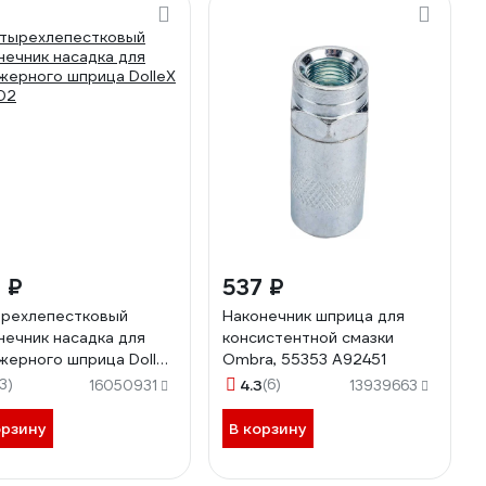
 ₽
537 ₽
рехлепестковый
Наконечник шприца для
нечник насадка для
консистентной смазки
жерного шприца DolleX
Ombra, 55353 A92451
02
13)
4.3
(6)
16050931
13939663
орзину
В корзину