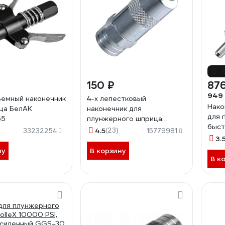
-
150 ₽
876
949
емный наконечник
4-х лепестковый
Нако
ца БелАК
наконечник для
для 
55
плунжерного шприца
быст
NORDBERG NO9004
4.5
(23)
33232254
15779981
300м
3.
ATG
ну
В корзину
В к