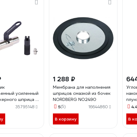
₽
1 288 ₽
64
ик
Мембрана для наполнения
Угло
ъемный усиленный
шприцов смазкой из бочек
нако
жерного шприца +
NORDBERG NO2490
плун
для очистки
NOR
5
(5)
4.
35795148
16644860
G NO9016
ну
В корзину
В к