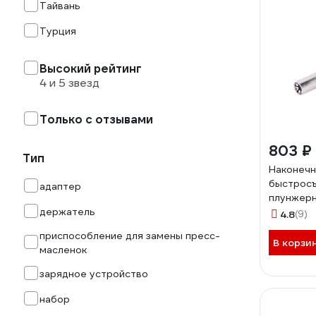
Тайвань
Турция
Высокий рейтинг
4 и 5 звезд
Только с отзывами
803 ₽
Тип
Наконечн
быстрос
адаптер
плунжерн
держатель
NORDBER
4.8
(9)
приспособление для замены пресс-
В корзи
масленок
зарядное устройство
набор