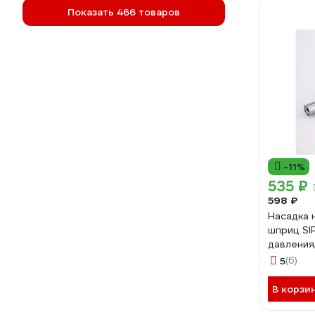
Показать 466 товаров
-11%
535 ₽
598 ₽
Насадка 
шприц SI
давления
двумя ру
5
(6)
QCS2
В корзи