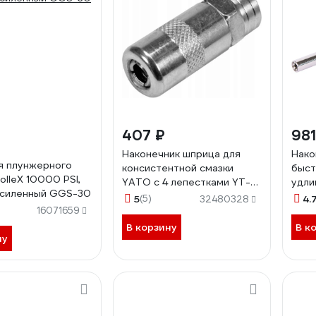
407 ₽
981
Наконечник шприца для
Нако
я плунжерного
консистентной смазки
быс
olleX 10000 PSI,
YATO с 4 лепестками YT-
удли
усиленный GGS-30
07102
плун
5
(5)
4.
32480328
наса
16071659
NOR
В корзину
В к
ну