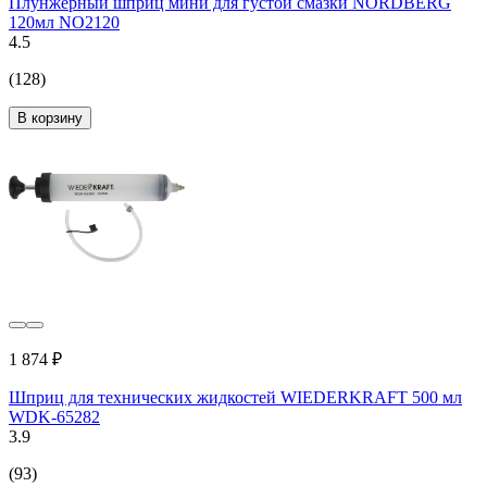
Плунжерный шприц мини для густой смазки NORDBERG
120мл NO2120
4.5
(128)
В корзину
1 874 ₽
Шприц для технических жидкостей WIEDERKRAFT 500 мл
WDK-65282
3.9
(93)