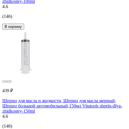
zhidkostey-100ml
4.6
(146)
В корзину
439 ₽
Шприц для масла и жидкости, Шприц для масла мерный,
Шприц большой автомобильный,150мл Vitatools shprits-dlya-
zhidkostey-150ml
4.6
(146)