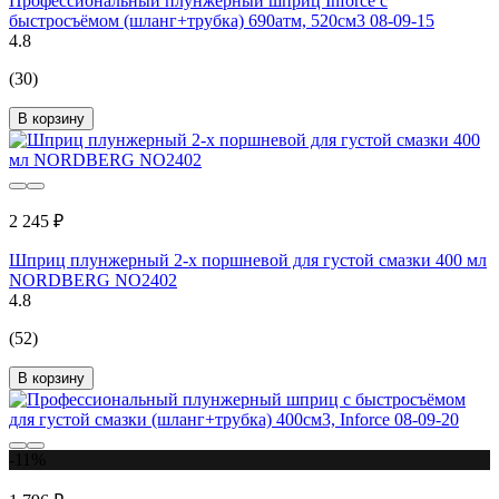
Профессиональный плунжерный шприц Inforce с
быстросъёмом (шланг+трубка) 690атм, 520см3 08-09-15
4.8
(30)
В корзину
2 245 ₽
Шприц плунжерный 2-х поршневой для густой смазки 400 мл
NORDBERG NO2402
4.8
(52)
В корзину
-11%