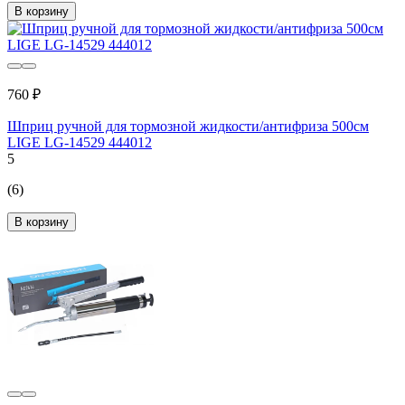
В корзину
760 ₽
Шприц ручной для тормозной жидкости/антифриза 500см
LIGE LG-14529 444012
5
(6)
В корзину