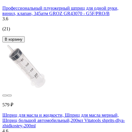
Профессиональный плунжерный шприц для одной руки,
винил, клапан, 345атм GROZ GR43070 - G5F/PRO/B
3.6
(21)
В корзину
579 ₽
Шприц для масла и жидкости, Шприц для масла мерный,
Шприц большой автомобильный,200мл Vitatools shprits-dlya-
zhidkostey-200ml
4.6