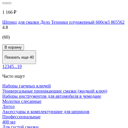
1 166 ₽
Шприц для смазки Дело Техники плунжерный 600см3 865562
4.8
(60)
В корзину
Показать еще 40
1
2
3
4
5
...
19
Часто ищут
Наборы гаечных ключей
Универсальные проникающие смазки (жидкий ключ)
Наборы инструментов для автомобиля в чемодане
Молотки слесарные
Литол
Аксессуары и комплектующие для шприцов
Профессиональные
400 мл
Для густой смазки