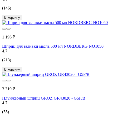
(146)
В корзину
1 196 ₽
Шприц для заливки масла 500 мл NORDBERG NO1050
4.7
(213)
В корзину
3 319 ₽
Плунжерный шприц GROZ GR43020 - G5F/B
4.7
(55)