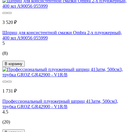
3 520 ₽
Шприц для консистентной смазки Ombra 2-х плунжерный,
400 мл A90056 055999
5
(8)
В корзину
1 731 ₽
Профессиональный плунжерный шприц 413атм, 500см3,
трубка GROZ GR42900 - V1R/B
4.5
(20)