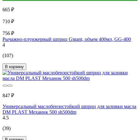
665 ₽
710 ₽
756 ₽
Рычажно-плунжерный шприц Gigant, объем 400мл, GG-400
4
(107)
В корзину
847 ₽
Универсальный маслобензостойкий шприц для заливки масла
DM PLAST Механик 500 sh500dm
4.5
(39)
В корзину