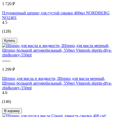
1 720 ₽
Плунжерный шприц для густой смазки 400мл NORDBERG
NO2401
4.5
(128)
Купить
1 299 ₽
Шприц для масла и жидкости, Шприц для масла мерный,
Шприц большой автомобильный, 550мл Vitatools shprits-dlya-
zhidkostey-550ml
4.6
(146)
В корзину