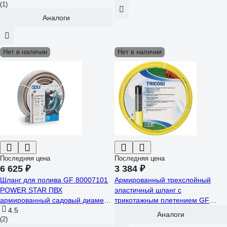
(1)
гарантия GF 7067
Аналоги
Нет в наличии
Нет в наличии
Последняя цена
Последняя цена
6 625 ₽
3 384 ₽
Шланг для полива GF 80007101
Армированный трехслойный
POWER STAR ПВХ
эластичный шланг с
армированный садовый диаметр
трикотажным плетением GF
12,5 мм (1/2) длина 25 м
4.5
TRICOGI 25 м, 1/2" 7012
Аналоги
(2)
Б0059677