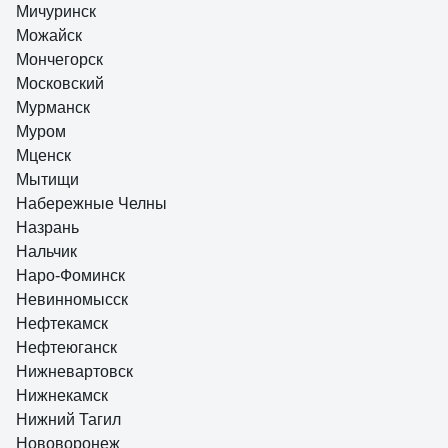
Мичуринск
Можайск
Мончегорск
Московский
Мурманск
Муром
Мценск
Мытищи
Набережные Челны
Назрань
Нальчик
Наро-Фоминск
Невинномысск
Нефтекамск
Нефтеюганск
Нижневартовск
Нижнекамск
Нижний Тагил
Нововоронеж