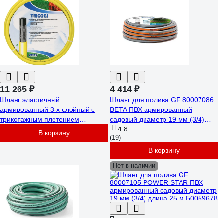
11 265 ₽
4 414 ₽
Шланг эластичный
Шланг для полива GF 80007086
армированный 3-х слойный с
BETA ПВХ армированный
трикотажным плетением
садовый диаметр 19 мм (3/4)
ТРИКОДЖИ/TRICOGI 15 мм
длина 25 м Б0059685
4.8
В корзину
(19)
(5/8"), 50 м, Р=7 бар GF 7015
В корзину
Нет в наличии