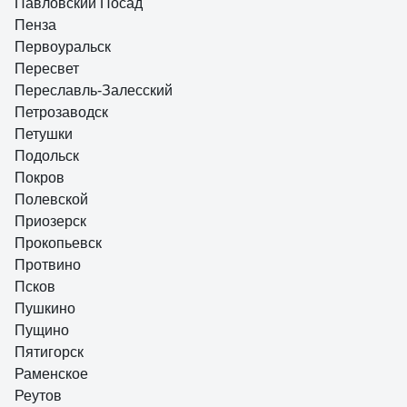
Павловский Посад
Пенза
Первоуральск
Пересвет
Переславль-Залесский
Петрозаводск
Петушки
Подольск
Покров
Полевской
Приозерск
Прокопьевск
Протвино
Псков
Пушкино
Пущино
Пятигорск
Раменское
Реутов