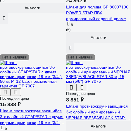
24 892 ₽
(7)
Шланг для полива GF 80007106
Аналоги
POWER STAR ПВХ
армированный садовый диаметр
19 мм (3/4) длина 50 м Б0059680
5
(6)
Аналоги
Нет в наличии
Нет в наличии
Последняя цена
Последняя цена
8 851 ₽
15 838 ₽
Шланг противоскручивающийся
Шланг противоскручивающийся
3-х слойный армированный
3-х слойный СТАР/STAR с двумя
ЧЁРНАЯ ЗВЕЗДА/BLACK STAR 50
видами армировки, 19 мм (3/4"),
м, 15 мм (5/8") GF 7075
Аналоги
50 м, Р=12 бар, пожизненная
5