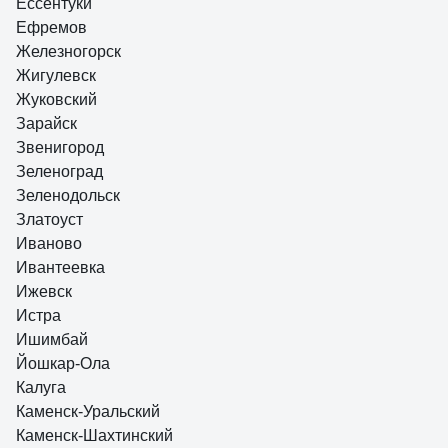
Ессентуки
Ефремов
Железногорск
Жигулевск
Жуковский
Зарайск
Звенигород
Зеленоград
Зеленодольск
Златоуст
Иваново
Ивантеевка
Ижевск
Истра
Ишимбай
Йошкар-Ола
Калуга
Каменск-Уральский
Каменск-Шахтинский