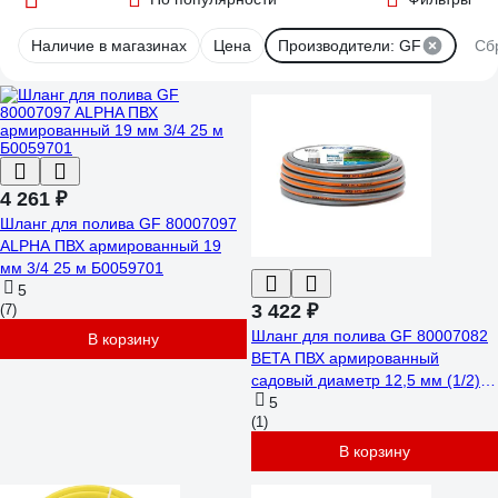
Наличие в магазинах
Цена
Производители: GF
Сб
4 261 ₽
Шланг для полива GF 80007097
ALPHA ПВХ армированный 19
мм 3/4 25 м Б0059701
5
3 422 ₽
(7)
Шланг для полива GF 80007082
В корзину
BETA ПВХ армированный
садовый диаметр 12,5 мм (1/2)
длина 25 м Б0059683
5
(1)
В корзину