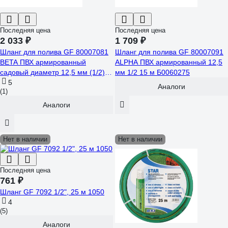
Последняя цена
Последняя цена
2 033 ₽
1 709 ₽
Шланг для полива GF 80007081
Шланг для полива GF 80007091
BETA ПВХ армированный
ALPHA ПВХ армированный 12,5
садовый диаметр 12,5 мм (1/2)
мм 1/2 15 м Б0060275
длина 15 м Б0059682
5
Аналоги
(1)
Аналоги
Нет в наличии
Нет в наличии
Последняя цена
761 ₽
Шланг GF 7092 1/2", 25 м 1050
4
(5)
Аналоги