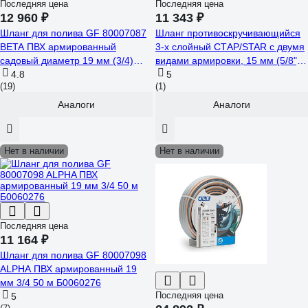
Последняя цена
Последняя цена
12 960 ₽
11 343 ₽
Шланг для полива GF 80007087
Шланг противоскручивающийся
BETA ПВХ армированный
3-х слойный СТАР/STAR с двумя
садовый диаметр 19 мм (3/4)
видами армировки, 15 мм (5/8"),
длина 50 м Б0059687
4.8
50 м, Р=15 бар, пожизненная
5
(19)
(1)
гарантия GF 7065
Аналоги
Аналоги
Нет в наличии
Нет в наличии
Последняя цена
11 164 ₽
Шланг для полива GF 80007098
ALPHA ПВХ армированный 19
мм 3/4 50 м Б0060276
Последняя цена
5