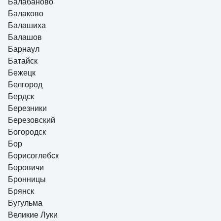
Балабаново
Балаково
Балашиха
Балашов
Барнаул
Батайск
Бежецк
Белгород
Бердск
Березники
Березовский
Богородск
Бор
Борисоглебск
Боровичи
Бронницы
Брянск
Бугульма
Великие Луки