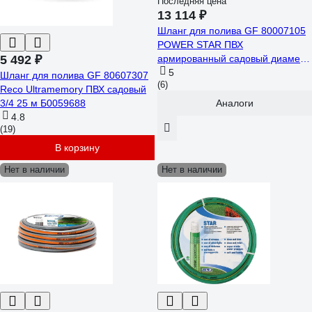
Последняя цена
13 114 ₽
Шланг для полива GF 80007105
POWER STAR ПВХ
5 492 ₽
армированный садовый диаметр
19 мм (3/4) длина 25 м Б0059678
5
Шланг для полива GF 80607307
(6)
Reco Ultramemory ПВХ садовый
3/4 25 м Б0059688
Аналоги
4.8
(19)
В корзину
Нет в наличии
Нет в наличии