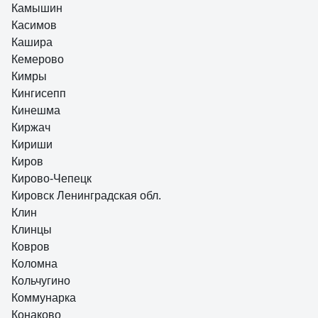
Камышин
Касимов
Кашира
Кемерово
Кимры
Кингисепп
Кинешма
Киржач
Кириши
Киров
Кирово-Чепецк
Кировск Ленинградская обл.
Клин
Клинцы
Ковров
Коломна
Кольчугино
Коммунарка
Конаково