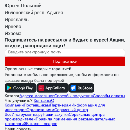
Юрьев-Польский
Яблоновский респ. Адыгея
Ярославль
Ярцево
Яхрома
Подпишитесь
на рассылку
и будьте в курсе! Акции,
скидки, распродажи ждут!
Подписаться
Оригинальные товары с гарантией!
Установите мобильное приложение, чтобы информация по
заказам всегда была под рукой
Каталог
Адреса магазинов
Способы получения
Способы оплаты
Что улучшить?
Контакты
О
Компании
Поставщикам
Партнерам
Информация для
инвесторов
Организациям
Сервисный центр
ВсеИнструменты.ру
Наши закупки
Сервисные центры
производителей
Правила применения рекомендательных
технологий
Каталог товаров
Наши соцсети