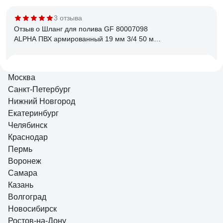
3 отзыва
Отзыв о Шланг для полива GF 80007098
ALPHA ПВХ армированный 19 мм 3/4 50 м
Б0060276
Вера Т.
19.05.2026
Москва
Здесь ровно 25метров. То что нужно. Завтра устнавим в
Санкт-Петербург
саду. Спасибо
Нижний Новгород
Екатеринбург
Челябинск
6 отзывов
Отзыв о Шланг для полива GF 80007106
Краснодар
POWER STAR ПВХ армированный садовый
Пермь
диаметр 19 мм (3/4) длина 50 м Б0059680
Воронеж
Самара
Денис И.
05.08.2025
Казань
По визуальным ощущениям шланг прочный, несколько
Волгоград
слоев плюс армирование
Новосибирск
Ростов-на-Дону