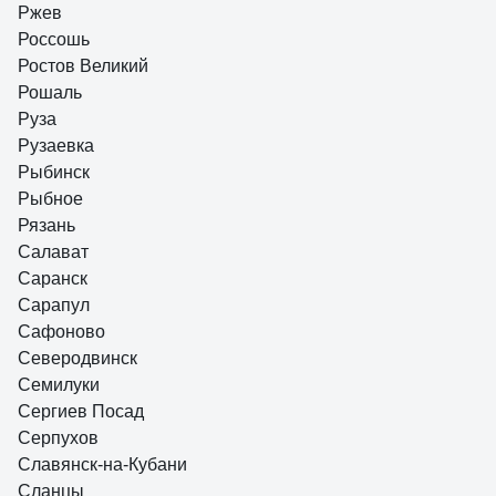
Ржев
Россошь
Ростов Великий
Рошаль
Руза
Рузаевка
Рыбинск
Рыбное
Рязань
Салават
Саранск
Сарапул
Сафоново
Северодвинск
Семилуки
Сергиев Посад
Серпухов
Славянск-на-Кубани
Сланцы