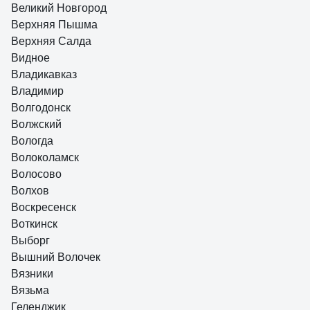
Великий Новгород
Верхняя Пышма
Верхняя Салда
Видное
Владикавказ
Владимир
Волгодонск
Волжский
Вологда
Волоколамск
Волосово
Волхов
Воскресенск
Воткинск
Выборг
Вышний Волочек
Вязники
Вязьма
Геленджик