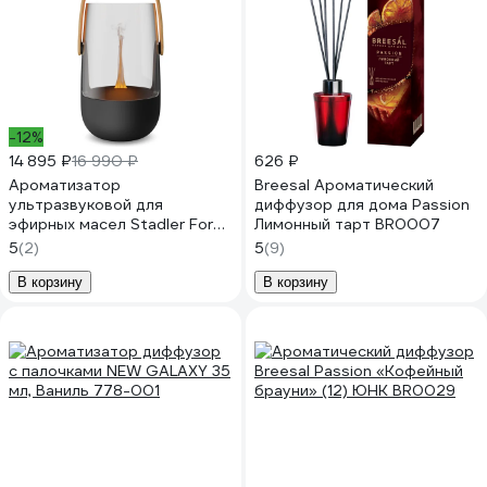
-12%
14 895 ₽
16 990 ₽
626 ₽
Ароматизатор
Breesal Ароматический
ультразвуковой для
диффузор для дома Passion
эфирных масел Stadler Form
Лимонный тарт BR0007
Sophie little, автоматический
5
(2)
5
(9)
с подсветкой, черный S-005
В корзину
В корзину