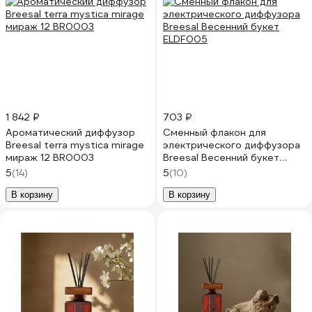
1 842 ₽
703 ₽
Ароматический диффузор
Сменный флакон для
Breesal terra mystica mirage
электрического диффузора
мираж 12 BR0003
Breesal Весенний букет
ELDF005
5
(14)
5
(10)
В корзину
В корзину