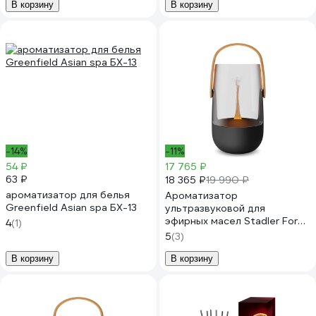
В корзину
В корзину
-14%
-11%
54 ₽
17 765 ₽
63 ₽
18 365 ₽
19 990 ₽
ароматизатор для белья
Ароматизатор
Greenfield Asian spa БХ-13
ультразвуковой для
эфирных масел Stadler Form
4
(1)
Sophie, автоматический с
5
(3)
подсветкой, черный S-003
В корзину
В корзину