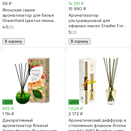
59 ₽
14 391 ₽
15 990 ₽
Японская серия
ароматизатор для белья
Ароматизатор
Greenfield Цветок пиона
ультразвуковой для
БХ-52
эфирных масел Stadler Form
4.5
(2)
Nora bamboo, с подсветкой
5
(2)
N-003
В корзину
В корзину
-25%
-25%
835 ₽
1 629 ₽
1 114 ₽
2 172 ₽
Декоративный
Ароматический диффузор в
ароматизатор Breesal
стеклянном флаконе Aroma
Aromatherapy Внутренняя
republic №63 Brazilian carnival,