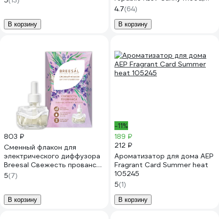
5
(13)
70 мл 93830
4.7
(64)
В корзину
В корзину
-11%
803 ₽
189 ₽
212 ₽
Сменный флакон для
электрического диффузора
Ароматизатор для дома АЕР
Breesal Свежесть прованса
Fragrant Card Summer heat
ELDF004
105245
5
(7)
5
(1)
В корзину
В корзину