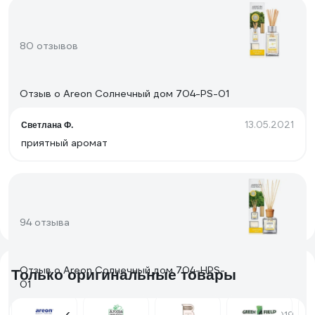
80 отзывов
Отзыв о Areon Солнечный дом 704-PS-01
13.05.2021
Светлана Ф.
приятный аромат
94 отзыва
Отзыв о Areon Солнечный дом 704-HPS-
Только оригинальные товары
01