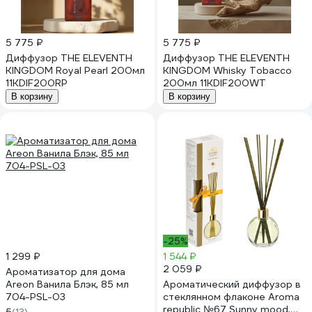
5 775 ₽
5 775 ₽
Диффузор THE ELEVENTH
Диффузор THE ELEVENTH
KINGDOM Royal Pearl 200мл
KINGDOM Whisky Tobacco
11KDIF200RP
200мл 11KDIF200WT
В корзину
В корзину
-25%
1 299 ₽
1 544 ₽
2 059 ₽
Ароматизатор для дома
Areon Ванила Блэк, 85 мл
Ароматический диффузор в
704-PSL-03
стеклянном флаконе Aroma
republic №67 Sunny mood,