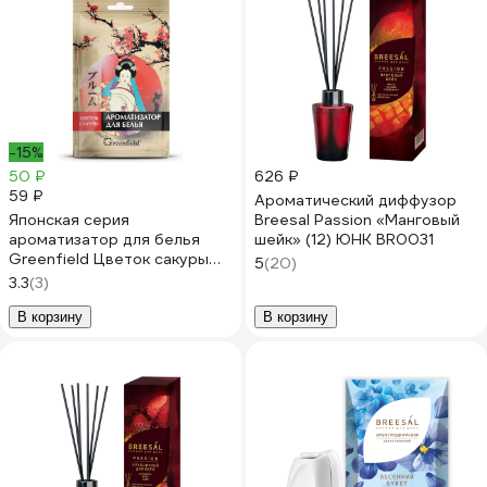
-15%
50 ₽
626 ₽
59 ₽
Ароматический диффузор
Японская серия
Breesal Passion «Манговый
ароматизатор для белья
шейк» (12) ЮНК BR0031
Greenfield Цветок сакуры
5
(20)
БХ-50
3.3
(3)
В корзину
В корзину