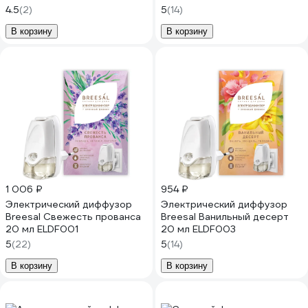
БХ-51
4.5
(2)
5
(14)
В корзину
В корзину
1 006 ₽
954 ₽
Электрический диффузор
Электрический диффузор
Breesal Свежесть прованса
Breesal Ванильный десерт
20 мл ELDF001
20 мл ELDF003
5
(22)
5
(14)
В корзину
В корзину