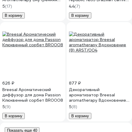
гармония (8) ARST/005
90 мл 93834
5
(17)
4.4
(7)
В корзину
В корзину
626 ₽
877 ₽
Breesal Ароматический
Декоративный
диффузор для дома Passion
ароматизатор Breesal
Клюквенный сорбет BR0008
aromatherapy Вдохновение
(8) ARST/004
5
(9)
5
(8)
В корзину
В корзину
Показать еще 40