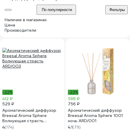
По популярности
Фильтры
Наличие в магазинах
Цена
Производители
-22%
-22%
412 ₽
588 ₽
529 ₽
756 ₽
Ароматический диффузор
Ароматический диффузор
Breesal Aroma Sphere
Breesal Aroma Sphere 1001
Волнующая страсть
ночь ARD/001
ARD/003
4
(174)
4.1
(79)