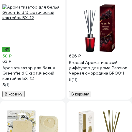
-8%
58 ₽
626 ₽
63 ₽
Breesal Ароматический
Ароматизатор для белья
диффузор для дома Passion
Greenfield Экзотический
Черная смородина BR0011
коктейль БХ-12
5
(11)
5
(1)
В корзину
В корзину