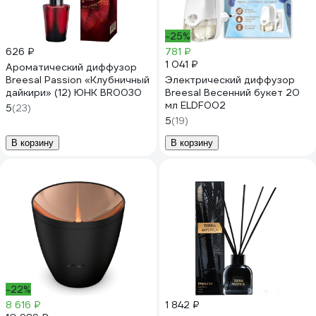
-25%
626 ₽
781 ₽
1 041 ₽
Ароматический диффузор
Breesal Passion «Клубничный
Электрический диффузор
дайкири» (12) ЮНК BR0030
Breesal Весенний букет 20
мл ELDF002
5
(23)
5
(19)
В корзину
В корзину
-22%
8 616 ₽
1 842 ₽