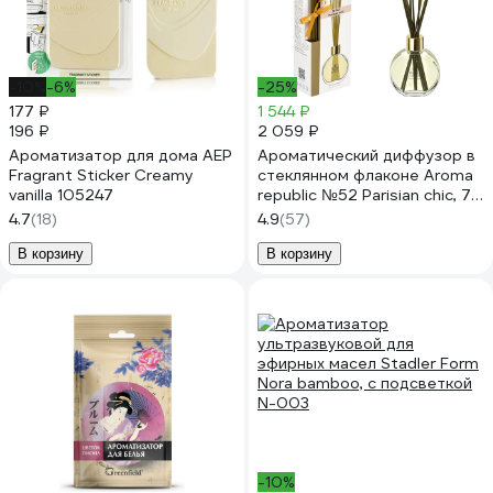
-10%
-6%
-25%
177 ₽
1 544 ₽
196 ₽
2 059 ₽
Ароматизатор для дома АЕР
Ароматический диффузор в
Fragrant Sticker Creamy
стеклянном флаконе Aroma
vanilla 105247
republic №52 Parisian chic, 70
мл 93833
4.7
(18)
4.9
(57)
В корзину
В корзину
-10%