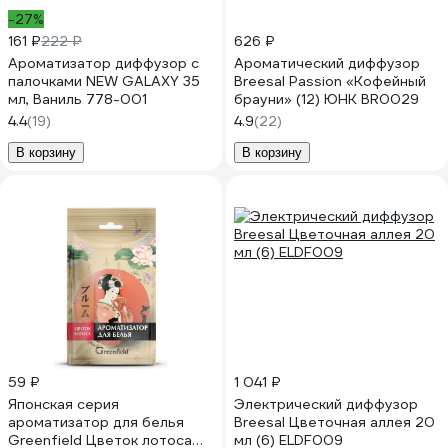
-27%
161 ₽
222 ₽
626 ₽
Ароматизатор диффузор с
Ароматический диффузор
палочками NEW GALAXY 35
Breesal Passion «Кофейный
мл, Ваниль 778-001
брауни» (12) ЮНК BR0029
4.4
(19)
4.9
(22)
В корзину
В корзину
59 ₽
1 041 ₽
Японская серия
Электрический диффузор
ароматизатор для белья
Breesal Цветочная аллея 20
Greenfield Цветок лотоса
мл (6) ELDF009