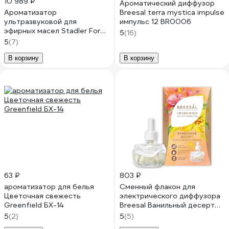
10 989 ₽
Ароматический диффузор
Ароматизатор
Breesal terra mystica impulse
ультразвуковой для
импульс 12 BR0006
эфирных масел Stadler Form
5
(16)
Zoe, автоматический с
5
(7)
подсветкой, черный Z-002
В корзину
В корзину
63 ₽
803 ₽
ароматизатор для белья
Сменный флакон для
Цветочная свежесть
электрического диффузора
Greenfield БХ-14
Breesal Ванильный десерт
ELDF006
5
(2)
5
(5)