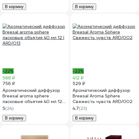
В корзину
В корзину
-22%
-22%
588 ₽
412 ₽
756 ₽
529 ₽
Ароматический диффузор
Ароматический диффузор
Breesal aroma sphere
Breesal Aroma Sphere
ласковые объятия 40 мл 12 l
Свежесть чувств ARD/002
ARD/013
5
(24)
4.7
(23)
В корзину
В корзину