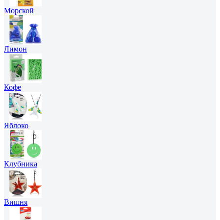
Морской
Лимон
Кофе
Яблоко
Клубника
Вишня