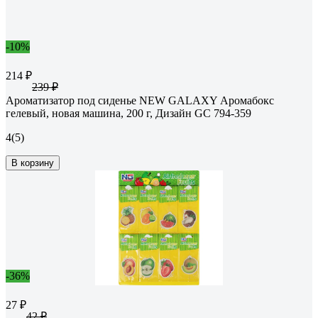
-10%
214 ₽
239 ₽
Ароматизатор под сиденье NEW GALAXY Аромабокс
гелевый, новая машина, 200 г, Дизайн GC 794-359
4
(5)
В корзину
-36%
27 ₽
42 ₽