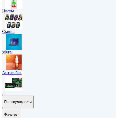
Цветы
Сквош
Мята
Антитабак
По популярности
Фильтры