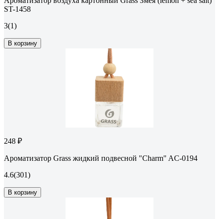
Ароматизатор воздуха картонный Grass Змея (lemon + sea salt)
ST-1458
3
(1)
В корзину
248 ₽
Ароматизатор Grass жидкий подвесной "Charm" AC-0194
4.6
(301)
В корзину