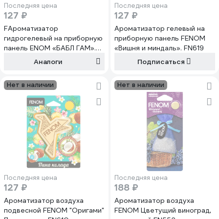
Последняя цена
Последняя цена
127 ₽
127 ₽
FАроматизатор
Ароматизатор гелевый на
гидрогелевый на приборную
приборную панель FENOM
панель ENOM «БАБЛ ГАМ».
«Вишня и миндаль». FN619
FN638
Аналоги
Подписаться
Нет в наличии
Нет в наличии
Последняя цена
Последняя цена
127 ₽
188 ₽
Ароматизатор воздуха
Ароматизатор воздуха
подвесной FENOM "Оригами"
FENOM Цветущий виноград,