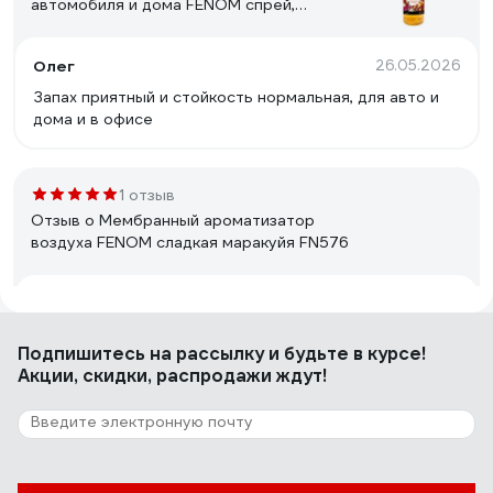
автомобиля и дома FENOM спрей,
Ванильное мороженное FN649
Олег
26.05.2026
Запах приятный и стойкость нормальная, для авто и
дома и в офисе
1 отзыв
Отзыв о Мембранный ароматизатор
воздуха FENOM сладкая маракуйя FN576
Степан Б.
05.05.2026
всё отлично👍👏😆
Подпишитесь
на рассылку
и будьте в курсе!
Акции, скидки, распродажи ждут!
1 отзыв
Отзыв о Ароматизатор воздуха для
автомобиля и дома FENOM спрей, Сочный
апельсин FN641