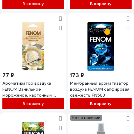
В корзину
В корзину
77 ₽
173 ₽
Ароматизатор воздуха
Мембранный ароматизатор
FENOM Ванильное
воздуха FENOM сапфировая
мороженое, картонный,
свежесть FN583
подвесной FN567
В корзину
В корзину
Нет в наличии