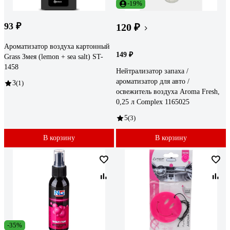
-19%
93 ₽
120 ₽
Ароматизатор воздуха картонный
149 ₽
Grass Змея (lemon + sea salt) ST-
1458
Нейтрализатор запаха /
ароматизатор для авто /
3
(1)
освежитель воздуха Aroma Fresh,
0,25 л Complex 1165025
5
(3)
В корзину
В корзину
-35%