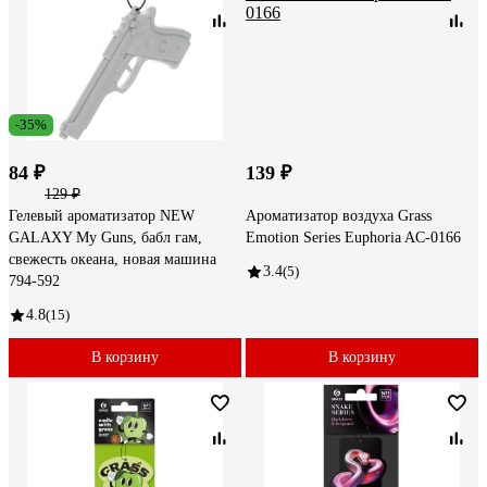
-35%
84 ₽
139 ₽
129 ₽
Гелевый ароматизатор NEW
Ароматизатор воздуха Grass
GALAXY My Guns, бабл гам,
Emotion Series Euphoria AC-0166
свежесть океана, новая машина
3.4
(5)
794-592
4.8
(15)
В корзину
В корзину