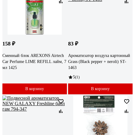
158 ₽
83 ₽
Сменный блок AREXONS Airtech
Ароматизатор воздуха картонный
Car Perfume LIME REFILL лайм, 7
Grass (Black pepper + neroli) ST-
мл 1425
1463
5
(1)
В корзину
В корзину