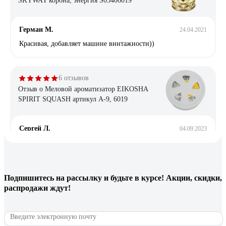
SKYWAY корона, энергия S03406019
Герман М.
24.04.2021
Красивая, добавляет машине винтажности))
6 отзывов
Отзыв о Меловой ароматизатор EIKOSHA
SPIRIT SQUASH артикул A-9, 6019
Сергей Л.
04.09.2023
Не подделка, лучший ароматизатор на рынке, всем
рекомендую
Подпишитесь
на рассылку
и будьте в курсе! Акции, скидки,
3 отзыва
распродажи ждут!
Отзыв о Ароматизатор California Scents Вишня
Коронадо банка на блистере 1шт. 42г
E301413600