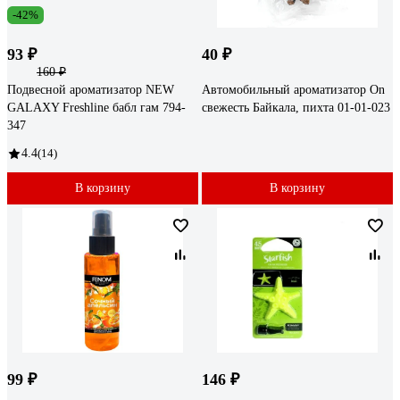
-42%
93 ₽
40 ₽
160 ₽
Подвесной ароматизатор NEW
Автомобильный ароматизатор On
GALAXY Freshline бабл гам 794-
свежесть Байкала, пихта 01-01-023
347
4.4
(14)
В корзину
В корзину
99 ₽
146 ₽