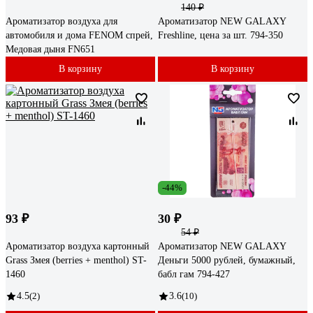
140 ₽
Ароматизатор воздуха для
Ароматизатор NEW GALAXY
автомобиля и дома FENOM спрей,
Freshline, цена за шт. 794-350
Медовая дыня FN651
В корзину
В корзину
-44%
93 ₽
30 ₽
54 ₽
Ароматизатор воздуха картонный
Ароматизатор NEW GALAXY
Grass Змея (berries + menthol) ST-
Деньги 5000 рублей, бумажный,
1460
бабл гам 794-427
4.5
(2)
3.6
(10)