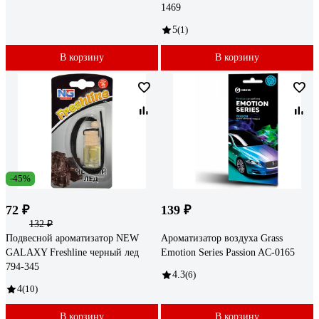
1469
5
(1)
В корзину
В корзину
-45%
72 ₽
139 ₽
132 ₽
Подвесной ароматизатор NEW
Ароматизатор воздуха Grass
GALAXY Freshline черный лед
Emotion Series Passion AC-0165
794-345
4.3
(6)
4
(10)
В корзину
В корзину