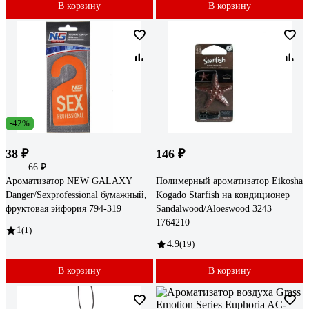
В корзину
В корзину
-42%
38 ₽
146 ₽
66 ₽
Ароматизатор NEW GALAXY
Полимерный ароматизатор Eikosha
Danger/Sexprofessional бумажный,
Kogado Starfish на кондиционер
фруктовая эйфория 794-319
Sandalwood/Aloeswood 3243
1764210
1
(1)
4.9
(19)
В корзину
В корзину