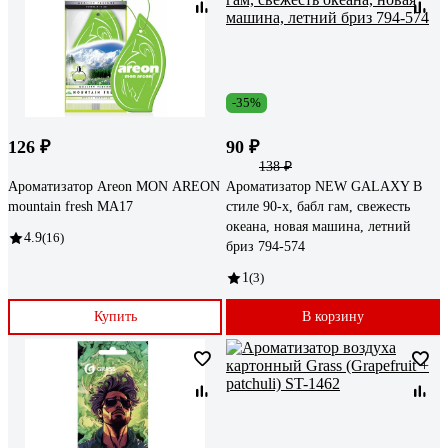
-35%
126 ₽
90 ₽
138 ₽
Ароматизатор Areon MON АREON
Ароматизатор NEW GALAXY В
mountain fresh MA17
стиле 90-х, бабл гам, свежесть
океана, новая машина, летний
4.9
(16)
бриз 794-574
1
(3)
Купить
В корзину