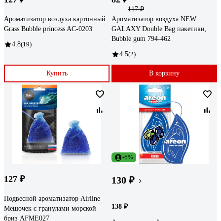
117 ₽
Ароматизатор воздуха картонный
Ароматизатор воздуха NEW
Grass Bubble princess AC-0203
GALAXY Double Bag пакетики,
Bubble gum 794-462
4.8
(19)
4.5
(2)
Купить
В корзину
-6%
127 ₽
130 ₽
Подвесной ароматизатор Airline
138 ₽
Мешочек с гранулами морской
бриз AFME027