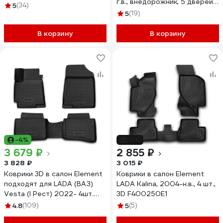
г.в., внедорожник, 5 дверей, 1
604
5
(34)
шт. A58979B13
5
(19)
В корзину
В корзину
-4%
-5%
3 679 ₽
2 855 ₽
3 828 ₽
3 015 ₽
Коврики 3D в салон Element
Коврики в салон Element
подходят для LADA (ВАЗ)
LADA Kalina, 2004-н.в., 4 шт.,
Vesta (I Рест) 2022- 4шт.
3D F400250E1
(полиуретан) / Лада Веста
4.8
(109)
5
(5)
ELEMENT3DA67321210k