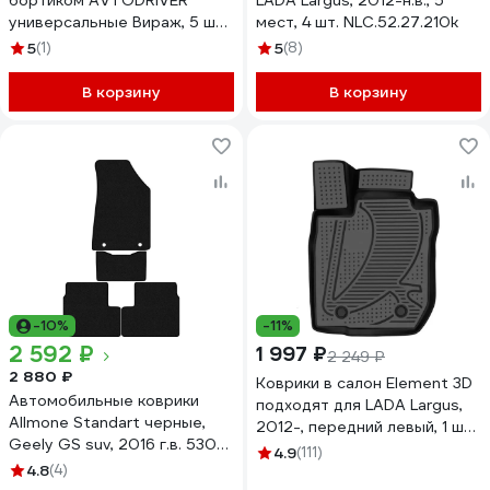
бортиком AVTODRIVER
LADA Largus, 2012-н.в., 5
универсальные Вираж, 5 шт
мест, 4 шт. NLC.52.27.210k
с отдельной перемычкой
5
(1)
5
(8)
0909005
В корзину
В корзину
-10%
-11%
2 592 ₽
1 997 ₽
2 249 ₽
2 880 ₽
Коврики в салон Element 3D
Автомобильные коврики
подходят для LADA Largus,
Allmone Standart черные,
2012-, передний левый, 1 шт.,
Geely GS suv, 2016 г.в. 5308-
полиуретан / Лада Ларгус
4.9
(111)
5YT-F01K
4.8
(4)
F120250E1.FL