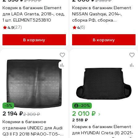
2 770 ₽
2 385 ₽
Коврик в багажник Element
Коврик в багажник Element
для LADA Granta, 2018-, сед,
NISSAN Qashqai, 2014-,
1 шт. ELEMENT5253B10
сборка РФ, сборка
Великобритания, кросс.
4.9
(27)
4
(6)
CARNIS00046
В корзину
В корзину
-5%
-20%
2 010 ₽
2 194 ₽
2 309 ₽
2 518 ₽
Коврики в багажное
Коврик в багажник Element
отделение UNIDEC для Audi
для HYUNDAI Creta (II) 2021-
Q3 II F3 2018 NPA00-T05-