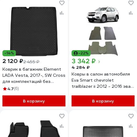
-14%
-22%
3 342 ₽
2 120 ₽
2 455 ₽
4 284 ₽
Коврик в багажник Element
Ковры в салон автомобиля
LADA Vesta, 2017-, SW Cross
Eva Smart chevrolet
для комплектаций без
trailblazer ii 2012 - 2016 эва
фальш-пола
4.7
(6)
сота чёрные c черной
ELEMENT5249N12
окантовкой 1138-B5B5-S
В корзину
В корзину