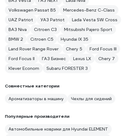
ВАЗ Vesta
ГАЗ NEXT
Lada Niva
Volkswagen Passat B5
Mercedes-Benz C-Class
UAZ Patriot
УАЗ Patriot
Lada Vesta SW Cross
ВАЗ Niva
Citroen C3
Mitsubishi Pajero Sport
BMW 2
Citroen C5
Hyundai IX 35
Land Rover Range Rover
Chery 5
Ford Focus III
Ford Focus II
ГАЗ Бизнес
Lexus LX
Chery 7
Klever Econom
Subaru FORESTER 3
Совместные категории
Ароматизаторы в машину
Чехлы для сидений
Популярные производители
Автомобильные коврики для Hyundai ELEMENT