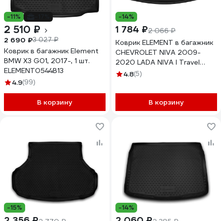
-11%
-17%
-14%
2 510 ₽
1 784 ₽
2 066 ₽
2 690 ₽
3 027 ₽
Коврик ELEMENT в багажник
Коврик в багажник Element
CHEVROLET NIVA 2009-
BMW X3 G01, 2017-, 1 шт.
2020 LADA NIVA I Travel
ELEMENT0544B13
2020-˃ внед 1 шт
4.8
(5)
NLC.52.15.B13
4.9
(99)
В корзину
В корзину
-15%
-14%
2 356 ₽
2 060 ₽