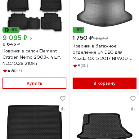
-6%
-5%
9 095 ₽
1 750 ₽
1 842 ₽
9 645 ₽
Коврики в багажное
Коврики в салон Element
отделение UNIDEC для
Citroen Nemo 2008-, 4 шт.
Mazda CX-5 2017 NPA00-
NLC.10.29.210kh
T55-683
5
(65)
4.8
(27)
Купить
В корзину