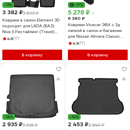
-11%
-17%
5 278 ₽
3 382 ₽
3 809 ₽
6 380 ₽
Коврики в салон Element 3D
Коврики Vicecar ЭВА c 3д
подходят для LADA (ВАЗ)
лапкой в салон и багажник
Niva (I Рестайлинг (Travel)
для Nissan Almera Classic
2020- 4 шт., полиуретан /
4.6
(17)
2006 - 2013 (Ниссан
Лада Нива
4.9
(17)
Альмера Классик)
ELEMENT3DA66732210k
SBDL32002R-розовый
В корзину
В корзину
-14%
-14%
2 935 ₽
2 453 ₽
3 398 ₽
2 840 ₽