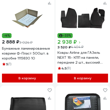
-4%
-33%
2 938 ₽
2 888 ₽
3 024 ₽
3 520 ₽
4 404 ₽
Бумажные ламинированные
Ковры Airline для ГАЗель
коврики Ф-Пласт 500шт. в
NEXT 16- КПП на панели,
коробке 1115830 10
передние 2 шт., высокий
5
(1)
борт, ТЭП, черные ACM-PS-
4.5
(8)
75
В корзину
В корзину