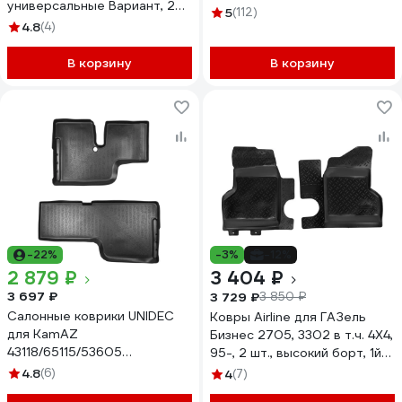
универсальные Вариант, 2
н.в. фургон NPA00-T94-552
5
(112)
передних 0909003
4.8
(4)
В корзину
В корзину
-22%
-3%
-12%
2 879 ₽
3 404 ₽
3 697 ₽
3 729 ₽
3 850 ₽
Салонные коврики UNIDEC
Ковры Airline для ГАЗель
для KamAZ
Бизнес 2705, 3302 в т.ч. 4X4,
43118/65115/53605
95-, 2 шт., высокий борт, 1й
классическая кабина NPC01-
ряд с перемычкой, ТЭП,
4.8
(6)
4
(7)
C41-100-M00
черные ACM-PS-15