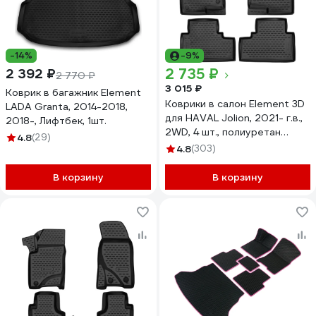
-14%
-9%
2 735 ₽
2 392 ₽
2 770 ₽
3 015 ₽
Коврик в багажник Element
Коврики в салон Element 3D
LADA Granta, 2014-2018,
для HAVAL Jolion, 2021- г.в.,
2018-, Лифтбек, 1шт.
2WD, 4 шт., полиуретан
4.8
(29)
3DAN0015210k
4.8
(303)
В корзину
В корзину