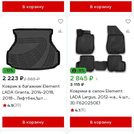
В корзину
В корзину
-13%
-9%
2 845 ₽
2 223 ₽
2 565 ₽
3 115 ₽
Коврик в багажник Element
Коврики в салон Element
LADA Granta, 2014-2018,
LADA Largus, 2012-н.в., 4 шт.,
2018-, Лифтбек,1шт.
3D F620250E1
E400250E1
4.9
(39)
4.1
(8)
В корзину
В корзину