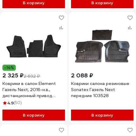
В корзину
В корзину
-14%
2 325 ₽
2 088 ₽
2 692 ₽
Коврики в салон Element
Коврики салона резиновые
Газель Next, 2016-н.в.,
Sonatex Газель Next
дистанционный привод
передние 103528
ручки КПП, 2 шт.
4.9
(50)
ELEMENT5314210k
В корзину
В корзину