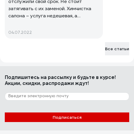
отслужили свой срок. Не стоит
15805006
затягивать с их заменой. Химчистка
Андрей
24.05.2021
салона – услуга недешевая, а
Отлично подошли под Tiguan 2021. Особенно задние
скопление влаги на полу может стать
коврики с хвостиком, как я понял такие не на всех
причиной развития коррозии днища.
04.07.2022
ковриках под тигуан делают
Избавьте себя от подобных
последствий – купите новые коврики.
Все статьи
Выбрать подходящие поможет наша
статья.
Подпишитесь
на рассылку
и будьте в курсе!
Акции, скидки, распродажи ждут!
Подписаться