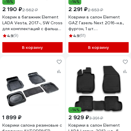
-15%
-14%
2 190 ₽
2 291 ₽
2 562 ₽
2 653 ₽
Коврик в багажник Element
Коврики в салон Element
LADA Vesta, 2017-, SW Cross
GAZ Газель Next 2016-н.в.,
для комплектаций с фальш-
фургон, 1 шт.
полом, Россия, 1 шт.
ЕLEMENT02261210
4.9
(9)
4.9
(61)
ELEMENT5249V12
В корзину
В корзину
-14%
1 899 ₽
2 929 ₽
3 391 ₽
Коврики салона резиновые с
Коврики в салон Element