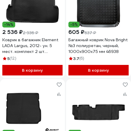
-14%
-5%
2 536 ₽
605 ₽
2 936 ₽
637 ₽
Коврик в багажник Element
Багажный коврик Nova Bright
LADA Largus, 2012- ун. 5
№3 полиуретан, черный,
мест. комплект 2 шт
1000х900х75 мм 46938
NLC.52.27.B12
5
(12)
3.7
(6)
В корзину
В корзину