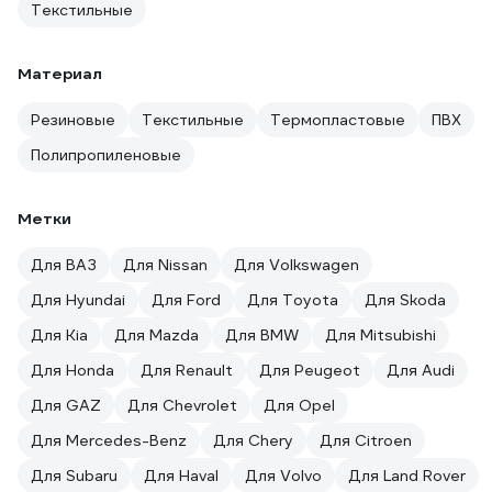
Текстильные
Материал
Резиновые
Текстильные
Термопластовые
ПВХ
Полипропиленовые
Метки
Для ВАЗ
Для Nissan
Для Volkswagen
Для Hyundai
Для Ford
Для Toyota
Для Skoda
Для Kia
Для Mazda
Для BMW
Для Mitsubishi
Для Honda
Для Renault
Для Peugeot
Для Audi
Для GAZ
Для Chevrolet
Для Opel
Для Mercedes-Benz
Для Chery
Для Citroen
Для Subaru
Для Haval
Для Volvo
Для Land Rover