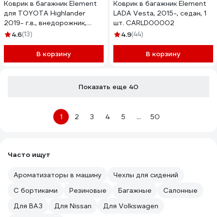
Коврик в багажник Element
Коврик в багажник Element
для TOYOTA Highlander
LADA Vesta, 2015-, седан, 1
2019- г.в., внедорожник,
шт. CARLD00002
длинный, 5 дверей, 1 шт.
4.6
(13)
4.9
(44)
A0N174L13
В корзину
В корзину
Показать еще 40
1
2
3
4
5
...
50
Часто ищут
Ароматизаторы в машину
Чехлы для сидений
С бортиками
Резиновые
Багажные
Салонные
Для ВАЗ
Для Nissan
Для Volkswagen