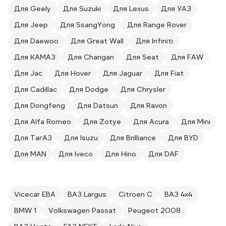
Для Geely
Для Suzuki
Для Lexus
Для УАЗ
Для Jeep
Для SsangYong
Для Range Rover
Для Daewoo
Для Great Wall
Для Infiniti
Для КАМАЗ
Для Changan
Для Seat
Для FAW
Для Jac
Для Hover
Для Jaguar
Для Fiat
Для Cadillac
Для Dodge
Для Chrysler
Для Dongfeng
Для Datsun
Для Ravon
Для Alfa Romeo
Для Zotye
Для Acura
Для Mini
Для ТагАЗ
Для Isuzu
Для Brilliance
Для BYD
Для MAN
Для Iveco
Для Hino
Для DAF
Vicecar ЕВА
ВАЗ Largus
Citroen С
ВАЗ 4x4
BMW 1
Volkswagen Passat
Peugeot 2008