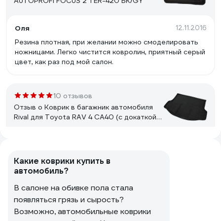
AUTOPROFI FOCUS 2 TER-420 BK/GY
Оля
12.11.2016
Резина плотная, при желании можно смоделировать
ножницами. Легко чистится ковролин, приятный серый
цвет, как раз под мой салон.
10 отзывов
Отзыв о Коврик в багажник автомобиля
Rival для Toyota RAV 4 CA40 (с докаткой)
2012-2019, полиуретан, 15706002
илья м.
23.12.2020
Идеально подошёл
Какие коврики купить в
автомобиль?
В салоне на обивке пола стала
16 отзывов
появляться грязь и сырость?
Отзыв о Коврики салона Rival для
Возможно, автомобильные коврики
Volkswagen Tiguan 5-дв. 2017-н.в., 5 шт