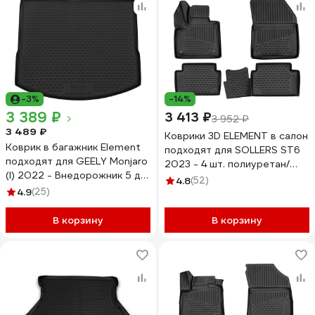
-3%
-14%
3 389 ₽
3 413 ₽
3 952 ₽
3 489 ₽
Коврики 3D ELEMENT в салон
Коврик в багажник Element
подходят для SOLLERS ST6
подходят для GEELY Monjaro
2023 - 4 шт. полиуретан/
(I) 2022 - Внедорожник 5 дв.
Солерс
4.8
(52)
1шт. (полиуретан) / Джили
4.9
(25)
ELEMENT3DA70989210k
ELEMENTA67450B13
В корзину
В корзину