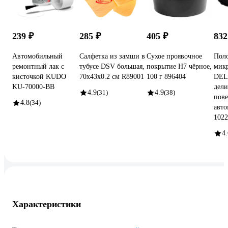
239 ₽
285 ₽
405 ₽
832
Автомобильный
Салфетка из замши в
Сухое проявочное
Поло
ремонтный лак с
тубусе DSV большая,
покрытие H7 чёрное,
мик
кисточкой KUDO
70х43х0.2 см R89001
100 г 896404
DEL
KU-70000-BB
дел
4.9
(31)
4.9
(38)
пове
4.8
(34)
авто
1022
4.
Характеристики