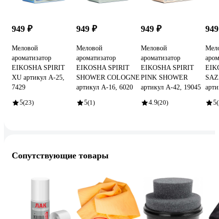
949 ₽
949 ₽
949 ₽
949
Меловой
Меловой
Меловой
Мел
ароматизатор
ароматизатор
ароматизатор
аром
EIKOSHA SPIRIT
EIKOSHA SPIRIT
EIKOSHA SPIRIT
EIK
XU артикул A-25,
SHOWER COLOGNE
PINK SHOWER
SAZ
7429
артикул A-16, 6020
артикул A-42, 19045
арти
5
(23)
5
(1)
4.9
(20)
5
(
Сопутствующие товары