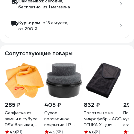
Самовывоз:
сегодня,
бесплатно
, из 1 магазина
Курьером:
c 13 августа,
от 290 ₽
Сопутствующие товары
285 ₽
405 ₽
832 ₽
297
Салфетка из
Сухое
Полотенце из
Поли
замши в тубусе
проявочное
микрофибры ACG
кузо
DSV большая,
покрытие H7
DELIKA XL для
авто
70х43х0.2 см
чёрное, 100 г
деликатной сушки
WALN
4.9
(31)
4.9
(38)
4.6
(8)
5
(