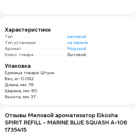
R89001
896404
поверхностей
WLN
автомобиля,
90x70 см 1022261
Характеристики
Тип
меловой
Тип установки
на панель
Аромат
Морской
Класс товара
Бытовой
Упаковка
Единица товара: Штука
Вес, кг: 0.082
Длина, мм: 76
Ширина, мм: 80
Высота, мм: 37
Отзывы Меловой ароматизатор Eikosha
SPIRIT REFILL - MARINE BLUE SQUASH A-106
1735415