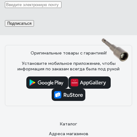
головкой7х45 мм 150-002 208753
29.07.2025
Андрей
Не пластилиновая, отличная.
Подписаться
Оригинальные товары с гарантией!
2 отзыва
Установите мобильное приложение, чтобы
информация по заказам всегда была под рукой
Отзыв о бите Кедр с торцевой
головкой10х65 мм 150-006 208757
30.05.2025
Сергей
Норм
Каталог
Адреса магазинов