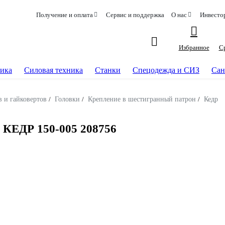
Получение и оплата
Сервис и поддержка
О нас
Инвесто
Избранное
С
ика
Силовая техника
Станки
Спецодежда и СИЗ
Сан
 и гайковертов
/
Головки
/
Крепление в шестигранный патрон
/
Кедр
) КЕДР 150-005 208756