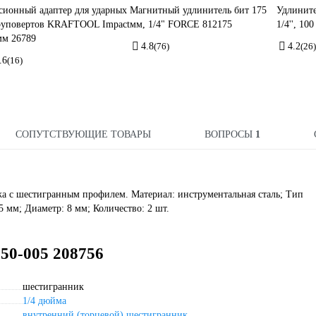
сионный адаптер для ударных
Магнитный удлинитель бит 175
Удлините
уповертов KRAFTOOL Impact
мм, 1/4" FORCE 812175
1/4'', 1
мм 26789
4.8
(76)
4.2
(26)
.6
(16)
СОПУТСТВУЮЩИЕ ТОВАРЫ
ВОПРОСЫ
1
а с шестигранным профилем. Материал: инструментальная сталь; Тип
 мм; Диаметр: 8 мм; Количество: 2 шт.
50-005 208756
шестигранник
1/4 дюйма
внутренний (торцевой) шестигранник