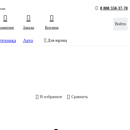
8 800 550-37-70
рам
Войти
равнение
Заказы
Корзина
техника
Авто
Для юрлиц
В избранное
Сравнить