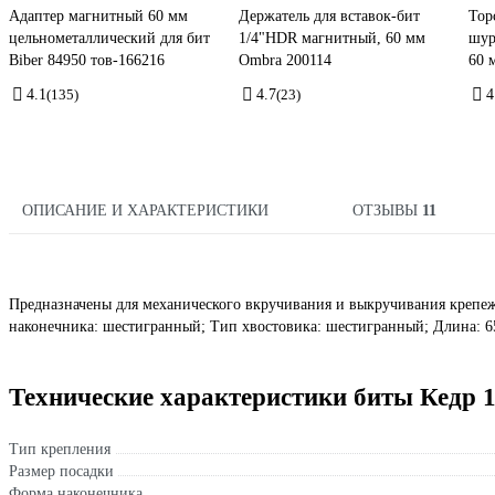
Адаптер магнитный 60 мм
Держатель для вставок-бит
Тор
цельнометаллический для бит
1/4"HDR магнитный, 60 мм
шур
Biber 84950 тов-166216
Ombra 200114
60 
4.1
(135)
4.7
(23)
4
ОПИСАНИЕ И ХАРАКТЕРИСТИКИ
ОТЗЫВЫ
11
Предназначены для механического вкручивания и выкручивания крепеж
наконечника: шестигранный; Тип хвостовика: шестигранный; Длина: 65
Технические характеристики биты Кедр 1
Тип крепления
Размер посадки
Форма наконечника