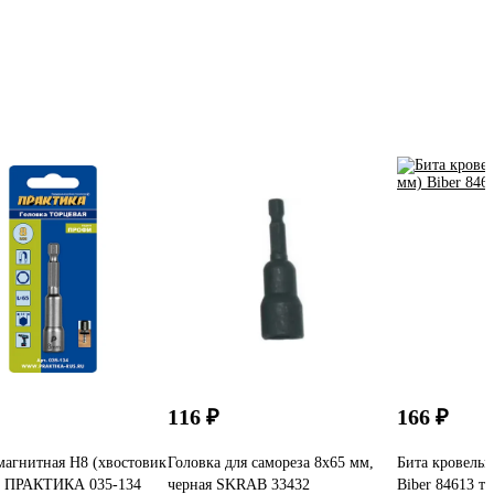
116 ₽
166 ₽
магнитная Н8 (хвостовик
Головка для самореза 8x65 мм,
Бита кровельн
) ПРАКТИКА 035-134
черная SKRAB 33432
Biber 84613 т