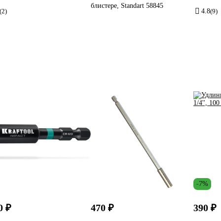
блистере, Standart 58845
(2)
4.8
(9)
-7%
0 ₽
470 ₽
390 ₽