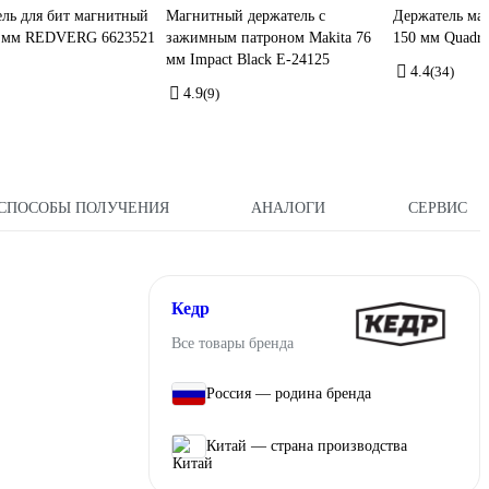
ль для бит магнитный
Магнитный держатель с
Держатель ма
00 мм REDVERG 6623521
зажимным патроном Makita 76
150 мм Quadro
мм Impact Black E-24125
4.4
(34)
4.9
(9)
СПОСОБЫ ПОЛУЧЕНИЯ
АНАЛОГИ
СЕРВИС
Кедр
Все товары бренда
Россия — родина бренда
Китай — страна производства