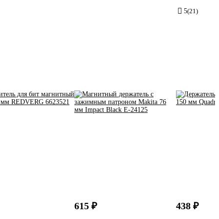
5
(21)
615 ₽
438 ₽