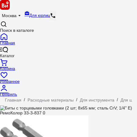
Для юрлиц
Москва
Поиск в каталоге
Главная
Каталог
Корзина
Избранное
Профиль
Главная
/
Расходные материалы
/
Для инструмента
/
Для шур