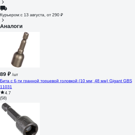
Курьером:
c 13 августа,
от 290 ₽
Аналоги
89 ₽
/шт
Бита с 6-ти гранной торцевой головкой (10 мм; 48 мм) Gigant GBS
11031
4.7
(58)