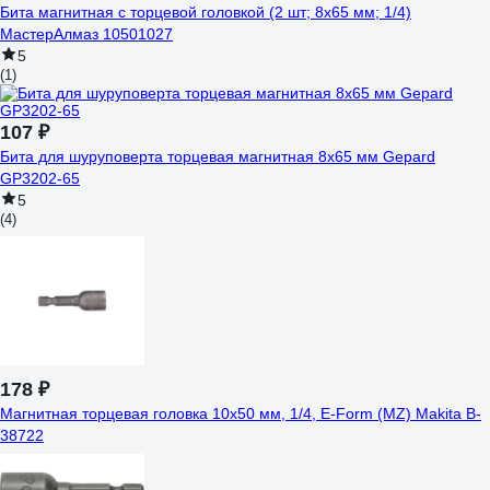
Бита магнитная с торцевой головкой (2 шт; 8x65 мм; 1/4)
МастерАлмаз 10501027
5
(1)
107 ₽
Бита для шуруповерта торцевая магнитная 8х65 мм Gepard
GP3202-65
5
(4)
178 ₽
Магнитная торцевая головка 10х50 мм, 1/4, E-Form (MZ) Makita B-
38722