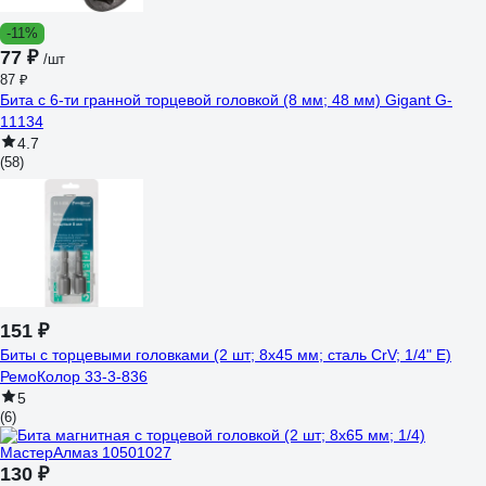
-11%
77 ₽
/шт
87 ₽
Бита с 6-ти гранной торцевой головкой (8 мм; 48 мм) Gigant G-
11134
4.7
(58)
151 ₽
Биты с торцевыми головками (2 шт; 8х45 мм; сталь CrV; 1/4" Е)
РемоКолор 33-3-836
5
(6)
130 ₽