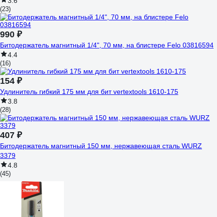
3.6
(23)
990 ₽
Битодержатель магнитный 1/4", 70 мм, на блистере Felo 03816594
4.4
(16)
154 ₽
Удлинитель гибкий 175 мм для бит vertextools 1610-175
3.8
(28)
407 ₽
Битодержатель магнитный 150 мм, нержавеющая сталь WURZ
3379
4.8
(45)