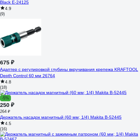
Black E-24125
4.9
(9)
675 ₽
Адаптер с регулировкой глубины вкручивания крепежа KRAFTOOL
Depth Control 60 мм 26764
4.8
(18)
-5%
250 ₽
264 ₽
Держатель насадок магнитный (60 мм; 1/4) Makita B-52445
4.5
(16)