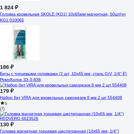
1 824 ₽
Головка кровельная SKOLE (KG1) 10х65мм магнитная, 50шт/уп
KG1 010065
186 ₽
Биты с торцевыми головками (2 шт; 10х45 мм; сталь CrV; 1/4" Е)
РемоКолор 33-3-838
179 ₽
Набор бит VIRA для кровельных саморезов 8 мм 2 шт 554408
5
(7)
130 ₽
Головка магнитная торцевая шестигранная (10х65 мм; 1/4'')