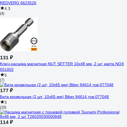
REDVERG 6623526
4.3
(4)
131 ₽
Ключ-насадка магнитная NUT SETTER 10x48 мм, 2 шт, карта NOX
551002
5
(7)
177 ₽
Бита кровельная (2 шт; 10х65 мм) Biber 84614 тов-077048
5
(10)
114 ₽