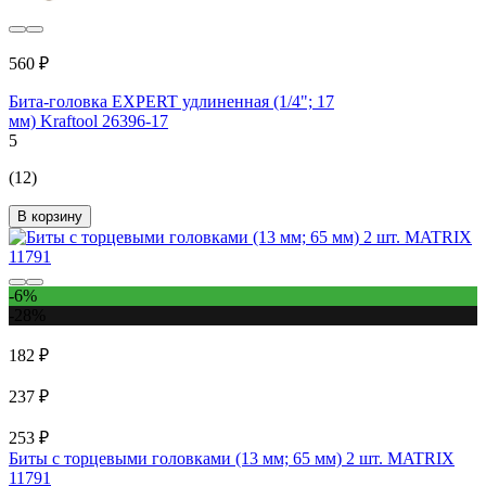
560 ₽
Бита-головка EXPERT удлиненная (1/4"; 17
мм) Kraftool 26396-17
5
(12)
В корзину
-6%
-28%
182 ₽
237 ₽
253 ₽
Биты с торцевыми головками (13 мм; 65 мм) 2 шт. MATRIX
11791