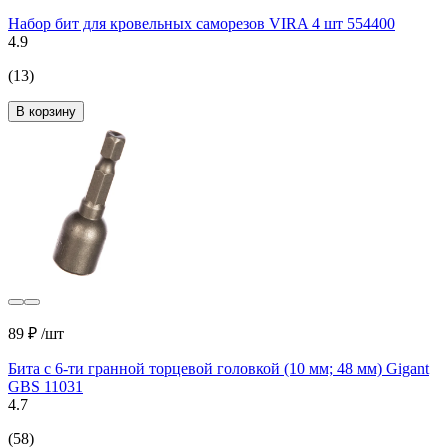
Набор бит для кровельных саморезов VIRA 4 шт 554400
4.9
(13)
В корзину
89 ₽
/шт
Бита с 6-ти гранной торцевой головкой (10 мм; 48 мм) Gigant
GBS 11031
4.7
(58)