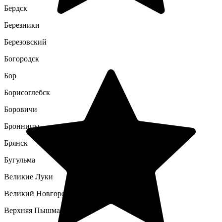
Бердск
Березники
Березовский
Богородск
Бор
Борисоглебск
Боровичи
Бронницы
Брянск
Бугульма
Великие Луки
Великий Новгород
Верхняя Пышма