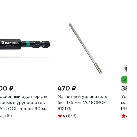
-9%
00 ₽
470 ₽
382 
рсионный адаптер для
Магнитный удлинитель
Удлини
арных шуруповертов
бит 175 мм, 1/4" FORCE
магнитн
AFTOOL Impact 60 мм
812175
REDVER
789
4.6
(16)
4.8
(76)
4.2
(2