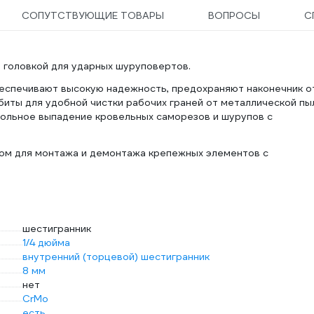
СОПУТСТВУЮЩИЕ ТОВАРЫ
ВОПРОСЫ
С
головкой для ударных шуруповертов.
еспечивают высокую надежность, предохраняют наконечник о
биты для удобной чистки рабочих граней от металлической пы
вольное выпадение кровельных саморезов и шурупов с
ом для монтажа и демонтажа крепежных элементов с
шестигранник
1/4 дюйма
внутренний (торцевой) шестигранник
8 мм
нет
CrMo
есть