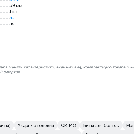
69 мм
1 шт
да
нет
лера менять характеристики, внешний вид, комплектацию товара и м
ой офертой
биты)
Ударные головки
CR-MO
Биты для болтов
Маг