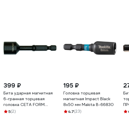
399 ₽
195 ₽
2
Бита ударная магнитная
Головка торцевая
Би
6-гранная торцевая
магнитная Impact Black
то
головка CETA FORM
8x50 мм Makita B-66830
ПР
8x65мм, хвостовик Hex E
мм
5
(2)
4.7
(23)
1/4 BT/0865TM
26