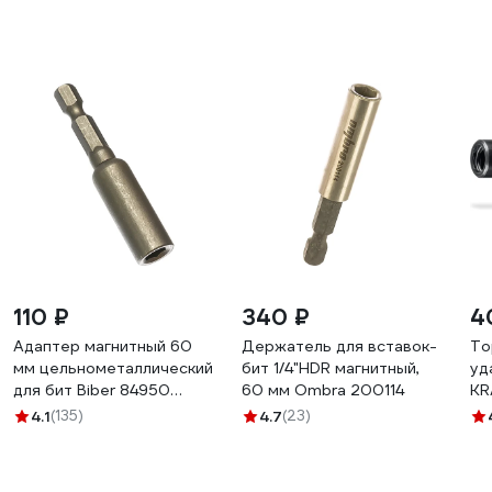
110 ₽
340 ₽
4
Адаптер магнитный 60
Держатель для вставок-
То
мм цельнометаллический
бит 1/4"HDR магнитный,
уд
для бит Biber 84950
60 мм Ombra 200114
KR
тов-166216
26
4.1
(135)
4.7
(23)