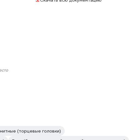
Скачать всю документацию
есто
нитные (торцевые головки)