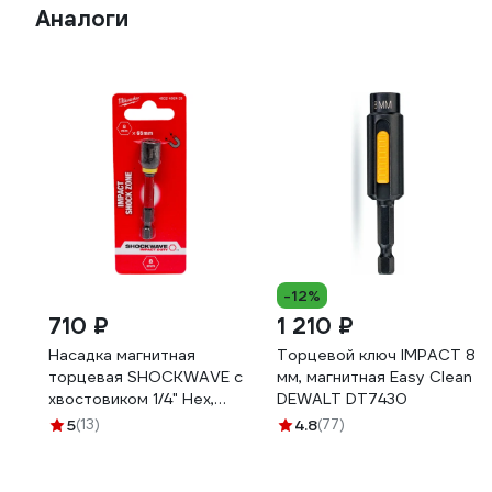
Аналоги
-12%
710 ₽
1 210 ₽
Насадка магнитная
Торцевой ключ IMPACT 8
торцевая SHOCKWAVE c
мм, магнитная Easy Clean
хвостовиком 1/4" Hex,
DEWALT DT7430
8x65 мм Milwaukee
5
(13)
4.8
(77)
4932492439