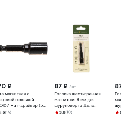
70 ₽
87 ₽
87 ₽
/шт
та магнитная с
Головка шестигранная
Головк
рцовой головкой
магнитная 8 мм для
магнит
ОФИ Нат-драйвер (50
шуруповёрта Дело
шурупо
; 8 мм; 1/4") Зубр
Техники 798638
Техник
4.5
(14)
3.9
(10)
5
(7)
375-08