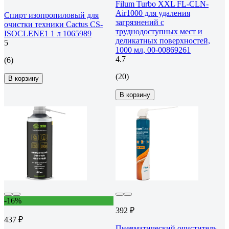
Filum Turbo XXL FL-CLN-
Air1000 для удаления
Спирт изопропиловый для
загрязнений с
очистки техники Cactus CS-
труднодоступных мест и
ISOCLENE1 1 л 1065989
деликатных поверхностей,
5
1000 мл, 00-00869261
4.7
(6)
(20)
В корзину
В корзину
-16%
392 ₽
437 ₽
Пневматический очиститель