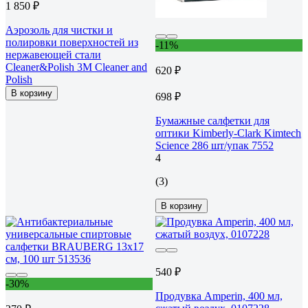
1 850 ₽
Аэрозоль для чистки и
полировки поверхностей из
-11%
нержавеющей стали
Cleaner&Polish 3М Cleaner and
620 ₽
Polish
В корзину
698 ₽
Бумажные салфетки для
оптики Kimberly-Clark Kimtech
Science 286 шт/упак 7552
4
(3)
В корзину
540 ₽
-30%
Продувка Amperin, 400 мл,