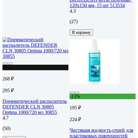
120x150 мм, 15 шт 513534
4.3
(27)
В корзину
-9%
268 ₽
295 ₽
-13%
Пневматический распылитель
DEFENDER CLN 30805
195 ₽
Optima 1000/720 мл 30855
4.7
224 ₽
(50)
Чистящая жидкость-спрей для
пластиковых поверхностей