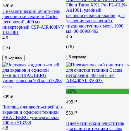
Filum Turbo XXL Pro FL-CLN-
520 ₽
Air1001, удобный
Пневматический очиститель
распылительный клапан, для
для очистки техники Cactus
удаления загрязнений с
негорючий, 400 мл,
труднодоступных мест, 1000
инверторный CSP-AIR400INV
мл, 00-00966492
1432481
4.6
4.9
(18)
(13)
В корзину
В корзину
-10%
309 ₽
495 ₽
Чистящая жидкость-спрей для
экранов и офисной техники
550 ₽
BRAUBERG универсальная
500 мл 513288
Пневматический очиститель
4.8
для очистки техники Cactus