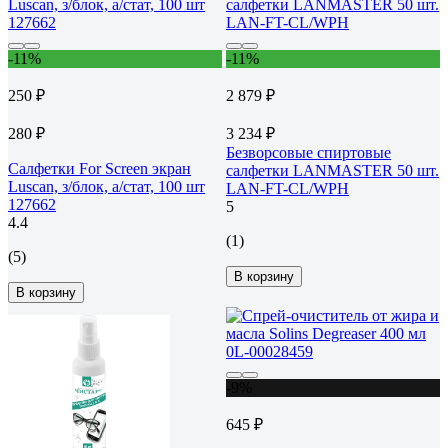
-11%
-11%
250 ₽
2 879 ₽
280 ₽
3 234 ₽
Безворсовые спиртовые
Салфетки For Screen экран
салфетки LANMASTER 50 шт.
Luscan, з/блок, а/стат, 100 шт
LAN-FT-CL/WPH
127662
5
4.4
(1)
(5)
В корзину
В корзину
-9%
645 ₽