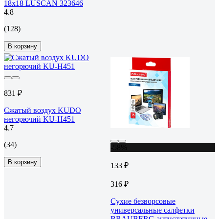
18х18 LUSCAN 323646
4.8
(128)
В корзину
831 ₽
Сжатый воздух KUDO
негорючий KU-H451
4.7
(34)
-58%
В корзину
133 ₽
316 ₽
Сухие безворсовые
универсальные салфетки
BRAUBERG антистатичные,