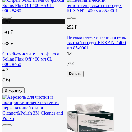
-7%
252 ₽
591 ₽
Пневматический очиститель,
сжатый воздух REXANT 400
638 ₽
мл 85-0001
4.4
Спрей-очиститель от флюса
Solins Flux Off 400 мл 0L-
(46)
00028460
4.7
Купить
(16)
В корзину