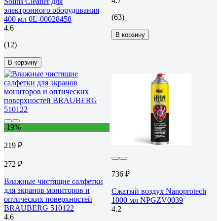
4.7
Solins Cleaner для
электронного оборудования
(63)
400 мл 0L-00028458
4.6
В корзину
(12)
В корзину
-19%
219 ₽
272 ₽
736 ₽
Влажные чистящие салфетки
для экранов мониторов и
Сжатый воздух Nanoprotech
оптических поверхностей
1000 мл NPGZV0039
BRAUBERG 510122
4.2
4.6