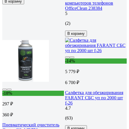
В корзину
компьютеров телефонов
OfficeClean 238384
5
(2)
В корзину
-14%
5 779 ₽
6 700 ₽
Салфетка для обезжиривания
-18%
FARANT СБС уп по 2000 шт
f-26
297 ₽
4.7
360 ₽
(63)
Пневматический очиститель
В корзину