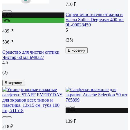
710 ₽
Спрей-очиститель от жира и
-18%
масла Solins Degreaser 400 мл
-9%
0L-00028459
5
439 ₽
(25)
536 ₽
В корзину
Средство для чистки оптики
Чистар 60 мл БЧ8327
4.5
(2)
В корзину
-19%
139 ₽
218 ₽