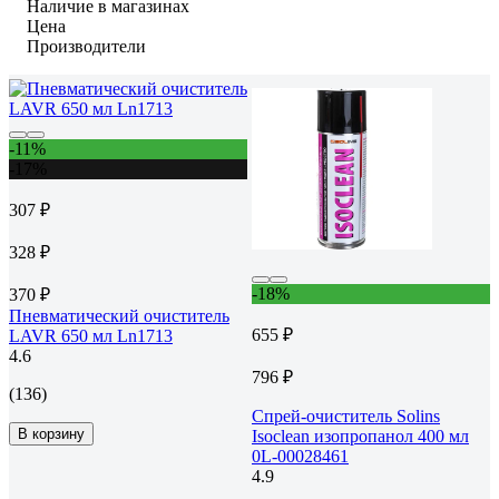
Наличие в магазинах
Цена
Производители
-11%
-17%
307 ₽
328 ₽
-18%
370 ₽
Пневматический очиститель
655 ₽
LAVR 650 мл Ln1713
4.6
796 ₽
(136)
Спрей-очиститель Solins
В корзину
Isoclean изопропанол 400 мл
0L-00028461
4.9