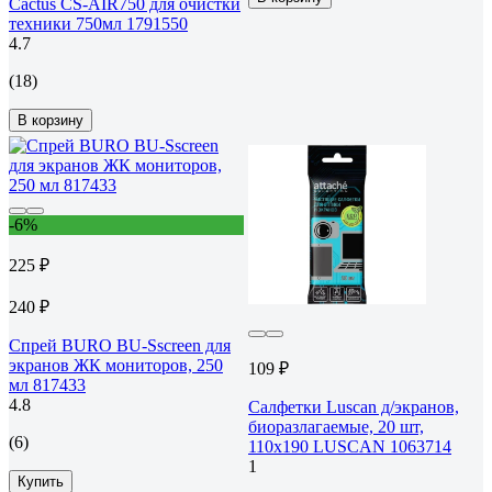
Cactus CS-AIR750 для очистки
техники 750мл 1791550
4.7
(18)
В корзину
-6%
225 ₽
240 ₽
Спрей BURO BU-Sscreen для
экранов ЖК мониторов, 250
109 ₽
мл 817433
4.8
Салфетки Luscan д/экранов,
биоразлагаемые, 20 шт,
(6)
110х190 LUSCAN 1063714
1
Купить