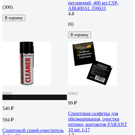
негорючий, 400 мл CSP-
(300)
AIR400AL 350633
4.8
В корзину
(6)
В корзину
-9%
99 ₽
540 ₽
Спиртовая салфетка для
обезжиривания, очистки
594 ₽
оптики, контактов FARANT
10 шт. f-17
Спиртовой спрей-очиститель